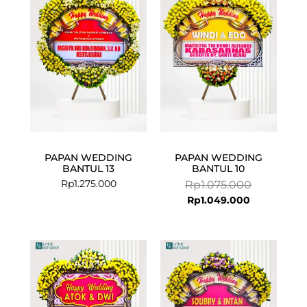
is:
was:
Rp1.049.000
Rp1.075.000
PAPAN WEDDING
PAPAN WEDDING
BANTUL 13
BANTUL 10
Rp
1.275.000
Rp
1.075.000
Rp
1.049.000