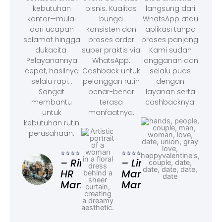
kebutuhan
bisnis. Kualitas
langsung dari
kantor—mulai
bunga
WhatsApp atau
dari ucapan
konsisten dan
aplikasi tanpa
selamat hingga
proses order
proses panjang.
dukacita.
super praktis via
Kami sudah
Pelayanannya
WhatsApp.
langganan dan
cepat, hasilnya
Cashback untuk
selalu puas
selalu rapi, .
pelanggan rutin
dengan
Sangat
benar-benar
layanan serta
membantu
terasa
cashbacknya.
untuk
manfaatnya.
kebutuhan rutin
perusahaan.
⭐⭐⭐
– F
⭐⭐⭐⭐⭐
⭐⭐⭐⭐⭐
Ad
– Rina,
– Linda,
HR
Marketing
Manager
Manager