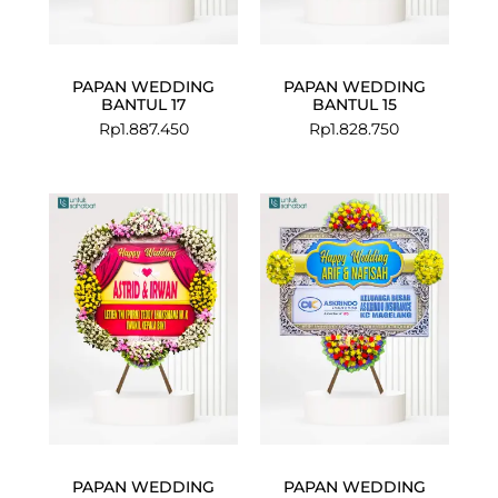
PAPAN WEDDING
PAPAN WEDDING
BANTUL 17
BANTUL 15
Rp
1.887.450
Rp
1.828.750
Current
Original
price
price
is:
was:
Rp799.000.
Rp825.000.
PAPAN WEDDING
PAPAN WEDDING