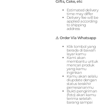
Gifts, Cake, etc
Estimated delivery
time may differ
Delivery fee will be
applied according
to shipping
address
⚠️ Order Via Whatsapp
Klik tombol yang
berada di bawah
layar kamu
Kami akan
membantu untuk
mencari produk
yang kamu
inginkan
Kamu akan selalu
diupdate dengan
status terakhir
pemesananmu
Bukti pengiriman
(foto) akan kamu
terima setelah
barang sampai