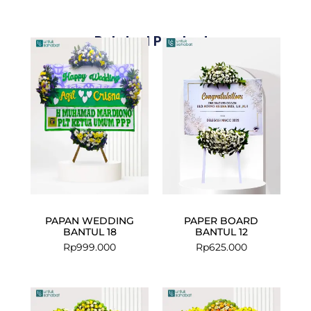
Related Products
PAPAN WEDDING
PAPER BOARD
BANTUL 18
BANTUL 12
Rp
999.000
Rp
625.000
Current
Original
price
price