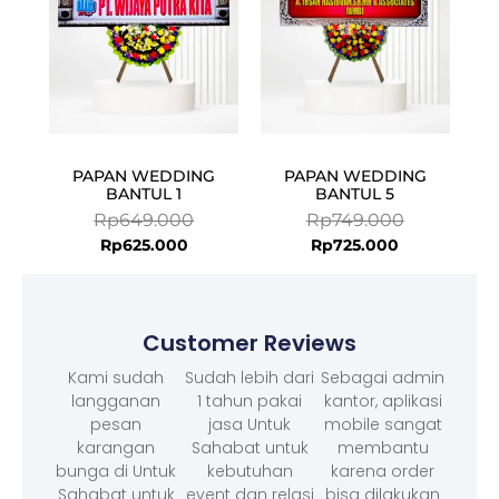
PAPAN WEDDING
PAPAN WEDDING
BANTUL 1
BANTUL 5
Rp
649.000
Rp
749.000
Rp
625.000
Rp
725.000
Customer Reviews
Kami sudah
Sudah lebih dari
Sebagai admin
langganan
1 tahun pakai
kantor, aplikasi
pesan
jasa Untuk
mobile sangat
karangan
Sahabat untuk
membantu
bunga di Untuk
kebutuhan
karena order
Sahabat untuk
event dan relasi
bisa dilakukan