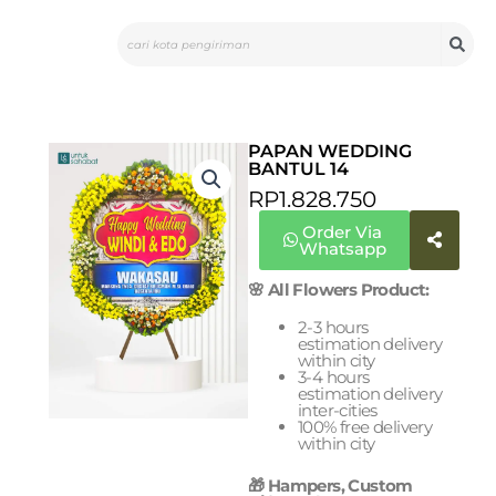
Skip
Search
to
content
PAPAN WEDDING
BANTUL 14
RP
1.828.750
Order Via
Whatsapp
🌸 All Flowers Product:
2-3 hours
estimation delivery
within city
3-4 hours
estimation delivery
inter-cities
100% free delivery
within city
🎁 Hampers, Custom