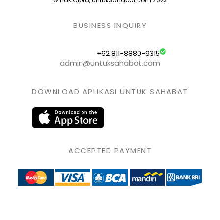
© Hak Cipta, UntukSahabat.com 2023
BUSINESS INQUIRY
+62 811-8880-9315
admin@untuksahabat.com
DOWNLOAD APLIKASI UNTUK SAHABAT
ACCEPTED PAYMENT