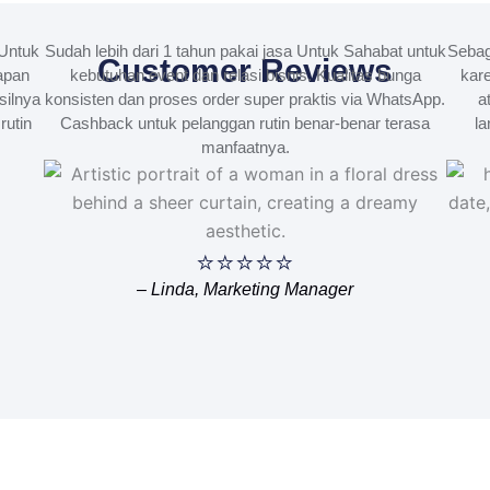
Untuk
Sudah lebih dari 1 tahun pakai jasa Untuk Sahabat untuk
Sebag
Customer Reviews
apan
kebutuhan event dan relasi bisnis. Kualitas bunga
kare
silnya
konsisten dan proses order super praktis via WhatsApp.
a
rutin
Cashback untuk pelanggan rutin benar-benar terasa
la
manfaatnya.
⭐⭐⭐⭐⭐
– Linda, Marketing Manager