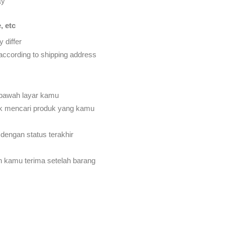
ty
, etc
 differ
d according to shipping address
 bawah layar kamu
k mencari produk yang kamu
dengan status terakhir
an kamu terima setelah barang