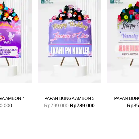
Original
Current
price
price
was:
is:
Rp799.000.
Rp789.000.
GA AMBON 4
PAPAN BUNGA AMBON 3
PAPAN BUN
0.000
Rp
799.000
Rp
789.000
Rp
85