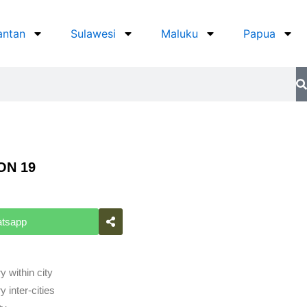
antan
Sulawesi
Maluku
Papua
ON 19
atsapp
y within city
 inter-cities