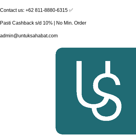
Skip
Contact us: +62 811-8880-6315 ✅︎
to
content
Pasti Cashback s/d 10% | No Min. Order
admin@untuksahabat.com