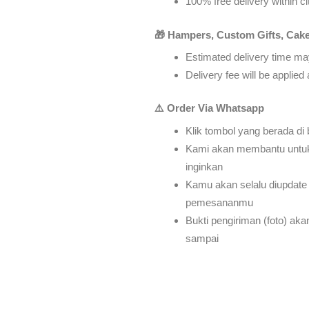
100% free delivery within ci
🎁 Hampers, Custom Gifts, Cake
Estimated delivery time may
Delivery fee will be applie
⚠️ Order Via Whatsapp
Klik tombol yang berada di
Kami akan membantu untu
inginkan
Kamu akan selalu diupdate 
pemesananmu
Bukti pengiriman (foto) ak
sampai