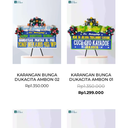
Current
Original
price
price
is:
was:
Rp1.299.000
Rp1.350.000
KARANGAN BUNGA
KARANGAN BUNGA
DUKACITA AMBON 02
DUKACITA AMBON 01
Rp
1.350.000
Rp
1.350.000
Rp
1.299.000
Current
Original
price
price
is:
was: