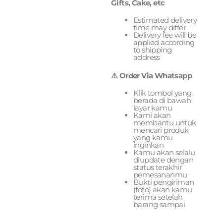
Gifts, Cake, etc
Estimated delivery
time may differ
Delivery fee will be
applied according
to shipping
address
⚠️ Order Via Whatsapp
Klik tombol yang
berada di bawah
layar kamu
Kami akan
membantu untuk
mencari produk
yang kamu
inginkan
Kamu akan selalu
diupdate dengan
status terakhir
pemesananmu
Bukti pengiriman
(foto) akan kamu
terima setelah
barang sampai