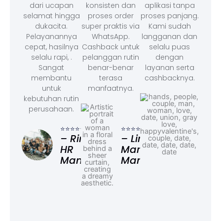
dari ucapan
konsisten dan
aplikasi tanpa
selamat hingga
proses order
proses panjang.
dukacita.
super praktis via
Kami sudah
Pelayanannya
WhatsApp.
langganan dan
cepat, hasilnya
Cashback untuk
selalu puas
selalu rapi, .
pelanggan rutin
dengan
Sangat
benar-benar
layanan serta
membantu
terasa
cashbacknya.
untuk
manfaatnya.
kebutuhan rutin
perusahaan.
⭐⭐⭐
– F
⭐⭐⭐⭐⭐
⭐⭐⭐⭐⭐
Ad
– Rina,
– Linda,
HR
Marketing
Manager
Manager