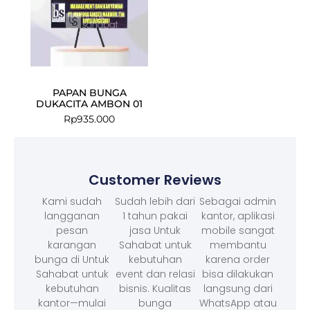
PAPAN BUNGA
DUKACITA AMBON 01
Rp
935.000
Customer Reviews
Kami sudah
Sudah lebih dari
Sebagai admin
langganan
1 tahun pakai
kantor, aplikasi
pesan
jasa Untuk
mobile sangat
karangan
Sahabat untuk
membantu
bunga di Untuk
kebutuhan
karena order
Sahabat untuk
event dan relasi
bisa dilakukan
kebutuhan
bisnis. Kualitas
langsung dari
kantor—mulai
bunga
WhatsApp atau