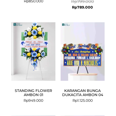
Rp
850.000
Rp
799.000
Rp
789.000
STANDING FLOWER
KARANGAN BUNGA
AMBON 01
DUKACITA AMBON 04
Rp
949.000
Rp
1.125.000