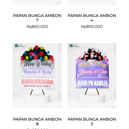
PAPAN BUNGA AMBON
PAPAN BUNGA AMBON
7
4
Rp
850.000
Rp
850.000
Current
Original
price
price
is:
was:
Rp789.000.
Rp799.000.
PAPAN BUNGA AMBON
PAPAN BUNGA AMBON
8
3