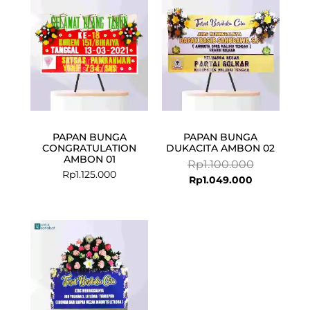
Rp1.049.000
Rp1.100.000
PAPAN BUNGA
PAPAN BUNGA
CONGRATULATION
DUKACITA AMBON 02
AMBON 01
Rp
1.100.000
Rp
1.125.000
Rp
1.049.000