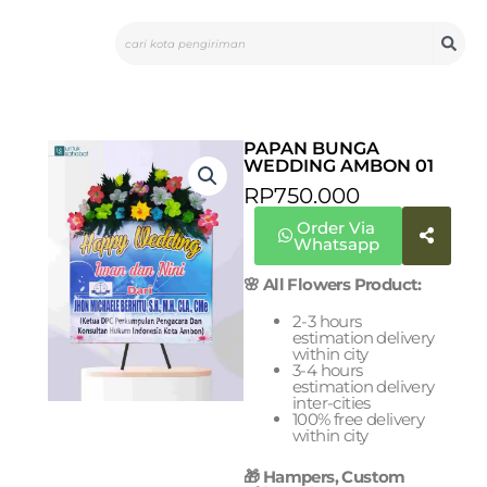
Skip
Search
to
content
PAPAN BUNGA
WEDDING AMBON 01
RP
750.000
Order Via
Whatsapp
🌸 All Flowers Product:
2-3 hours
estimation delivery
within city
3-4 hours
estimation delivery
inter-cities
100% free delivery
within city
🎁 Hampers, Custom