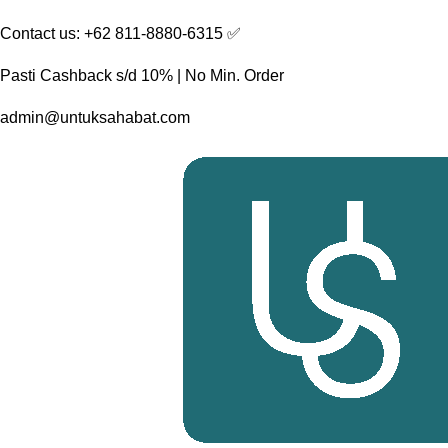
Skip
Contact us: +62 811-8880-6315 ✅︎
to
content
Pasti Cashback s/d 10% | No Min. Order
admin@untuksahabat.com