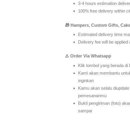
3-4 hours estimation delivery
100% free delivery within ci
🎁 Hampers, Custom Gifts, Cake
Estimated delivery time may
Delivery fee will be applie
⚠️ Order Via Whatsapp
Klik tombol yang berada di
Kami akan membantu untu
inginkan
Kamu akan selalu diupdate 
pemesananmu
Bukti pengiriman (foto) ak
sampai