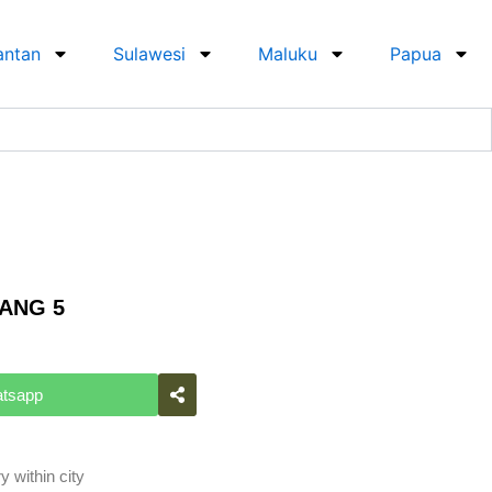
antan
Sulawesi
Maluku
Papua
ANG 5
atsapp
y within city