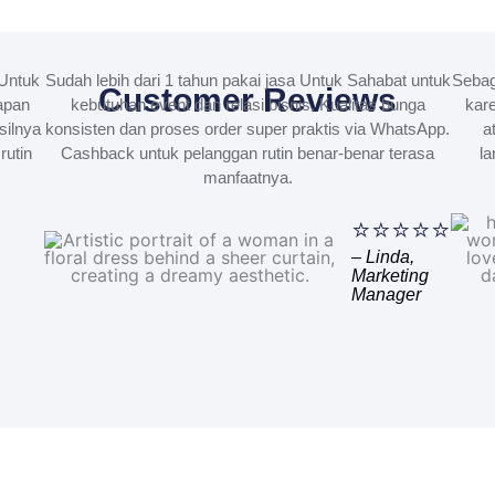
Untuk
Sudah lebih dari 1 tahun pakai jasa Untuk Sahabat untuk
Sebag
Customer Reviews
apan
kebutuhan event dan relasi bisnis. Kualitas bunga
kare
silnya
konsisten dan proses order super praktis via WhatsApp.
a
rutin
Cashback untuk pelanggan rutin benar-benar terasa
la
manfaatnya.
⭐⭐⭐⭐⭐
– Linda,
Marketing
Manager