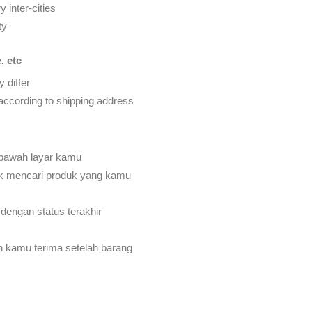
 inter-cities
ty
, etc
 differ
d according to shipping address
 bawah layar kamu
k mencari produk yang kamu
dengan status terakhir
an kamu terima setelah barang