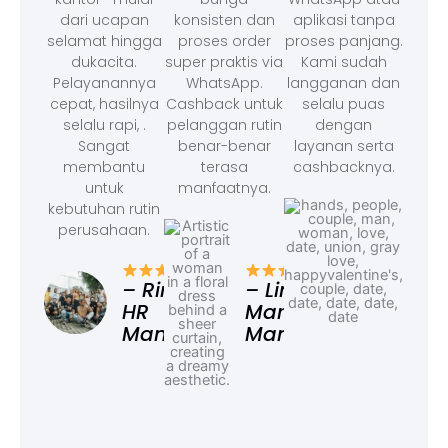
dari ucapan
konsisten dan
aplikasi tanpa
selamat hingga
proses order
proses panjang.
dukacita.
super praktis via
Kami sudah
Pelayanannya
WhatsApp.
langganan dan
cepat, hasilnya
Cashback untuk
selalu puas
selalu rapi, .
pelanggan rutin
dengan
Sangat
benar-benar
layanan serta
membantu
terasa
cashbacknya.
untuk
manfaatnya.
kebutuhan rutin
perusahaan.
– F
Ad
– Rina,
– Linda,
HR
Marketing
Manager
Manager