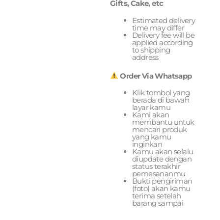
Gifts, Cake, etc
Estimated delivery
time may differ
Delivery fee will be
applied according
to shipping
address
Order Via Whatsapp
Klik tombol yang
berada di bawah
layar kamu
Kami akan
membantu untuk
mencari produk
yang kamu
inginkan
Kamu akan selalu
diupdate dengan
status terakhir
pemesananmu
Bukti pengiriman
(foto) akan kamu
terima setelah
barang sampai