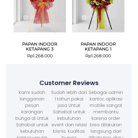
PAPAN INDOOR
PAPAN INDOOR
KETAPANG 3
KETAPANG 1
Rp
1.268.000
Rp
1.268.000
Customer Reviews
Kami sudah
Sudah lebih dari
Sebagai admin
langganan
1 tahun pakai
kantor, aplikasi
pesan
jasa Untuk
mobile sangat
karangan
Sahabat untuk
membantu
bunga di Untuk
kebutuhan
karena order
Sahabat untuk
event dan relasi
bisa dilakukan
kebutuhan
bisnis. Kualitas
langsung dari
kantor—mulai
bunga
WhatsApp atau