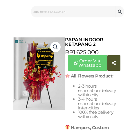
Skip
Search
to
content
PAPAN INDOOR
KETAPANG 2
RP
1.625.000
Order Via
Whatsapp
All Flowers Product:
2-3 hours
estimation delivery
within city
3-4 hours
estimation delivery
inter-cities
100% free delivery
within city
Hampers, Custom