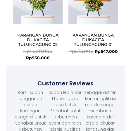
KARANGAN BUNGA
KARANGAN BUNGA
DUKACITA
DUKACITA
TULUNGAGUNG 02
TULUNGAGUNG 01
Rp
1.000.000
Rp
575.000
Rp
547.000
Rp
950.000
Customer Reviews
Kami sudah
Sudah lebih dari
Sebagai admin
langganan
1 tahun pakai
kantor, aplikasi
pesan
jasa Untuk
mobile sangat
karangan
Sahabat untuk
membantu
bunga di Untuk
kebutuhan
karena order
Sahabat untuk
event dan relasi
bisa dilakukan
kebutuhan
bisnis. Kualitas
langsung dari