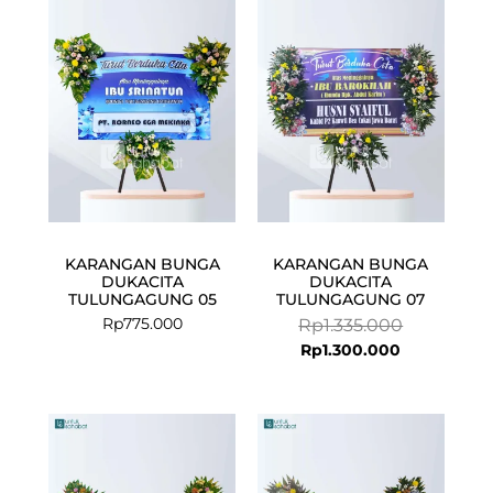
price
price
is:
was:
Rp1.300.000
Rp1.335.000
KARANGAN BUNGA
KARANGAN BUNGA
DUKACITA
DUKACITA
TULUNGAGUNG 05
TULUNGAGUNG 07
Rp
775.000
Rp
1.335.000
Rp
1.300.000