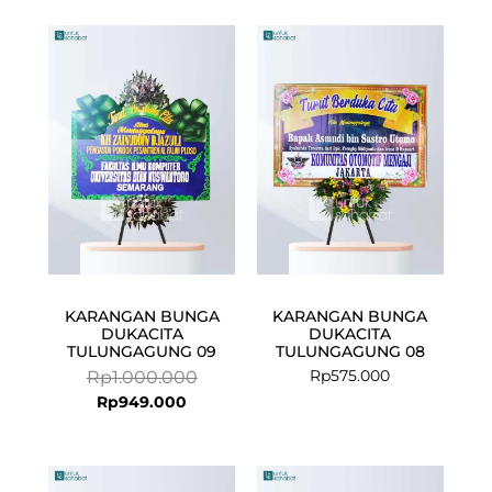
Current
Original
price
price
is:
was:
Rp949.000.
Rp1.000.000.
KARANGAN BUNGA
KARANGAN BUNGA
DUKACITA
DUKACITA
TULUNGAGUNG 09
TULUNGAGUNG 08
Rp
575.000
Rp
1.000.000
Rp
949.000
Current
Original