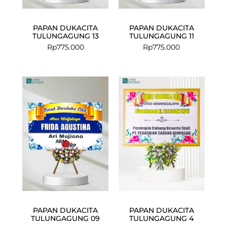
PAPAN DUKACITA
PAPAN DUKACITA
TULUNGAGUNG 13
TULUNGAGUNG 11
Rp
775.000
Rp
775.000
Current
Original
price
price
is:
was:
Rp575.000.
Rp599.000.
PAPAN DUKACITA
PAPAN DUKACITA
TULUNGAGUNG 09
TULUNGAGUNG 4