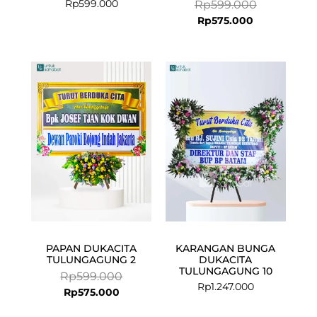
Rp
599.000
Rp
599.000
Rp
575.000
Current
Original
price
price
is:
was:
Rp575.000.
Rp599.000.
PAPAN DUKACITA
KARANGAN BUNGA
TULUNGAGUNG 2
DUKACITA
TULUNGAGUNG 10
Rp
599.000
Rp
1.247.000
Rp
575.000