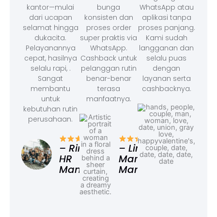
kantor—mulai
bunga
WhatsApp atau
dari ucapan
konsisten dan
aplikasi tanpa
selamat hingga
proses order
proses panjang.
dukacita.
super praktis via
Kami sudah
Pelayanannya
WhatsApp.
langganan dan
cepat, hasilnya
Cashback untuk
selalu puas
selalu rapi, .
pelanggan rutin
dengan
Sangat
benar-benar
layanan serta
membantu
terasa
cashbacknya.
untuk
manfaatnya.
kebutuhan rutin
perusahaan.
– F
Ad
– Rina,
– Linda,
HR
Marketing
Manager
Manager