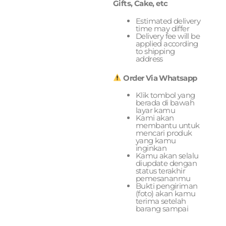
Gifts, Cake, etc
Estimated delivery
time may differ
Delivery fee will be
applied according
to shipping
address
Order Via Whatsapp
Klik tombol yang
berada di bawah
layar kamu
Kami akan
membantu untuk
mencari produk
yang kamu
inginkan
Kamu akan selalu
diupdate dengan
status terakhir
pemesananmu
Bukti pengiriman
(foto) akan kamu
terima setelah
barang sampai