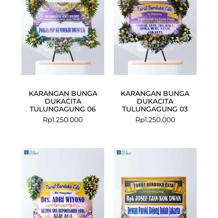
KARANGAN BUNGA
KARANGAN BUNGA
DUKACITA
DUKACITA
TULUNGAGUNG 06
TULUNGAGUNG 03
Rp
1.250.000
Rp
1.250.000
Current
Original
Original
Curre
price
price
price
price
is:
was:
was:
is:
Rp950.000.
Rp1.000.000.
Rp575.000.
Rp547.