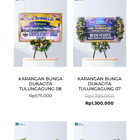
price
price
is:
was:
Rp1.300.000
Rp1.335.000
KARANGAN BUNGA
KARANGAN BUNGA
DUKACITA
DUKACITA
TULUNGAGUNG 08
TULUNGAGUNG 07
Rp
575.000
Rp
1.335.000
Rp
1.300.000