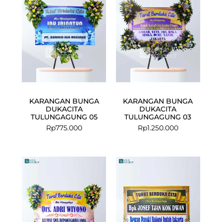
KARANGAN BUNGA
KARANGAN BUNGA
DUKACITA
DUKACITA
TULUNGAGUNG 05
TULUNGAGUNG 03
Rp
775.000
Rp
1.250.000
Current
Original
Original
Curre
price
price
price
price
is:
was:
was:
is:
Rp950.000.
Rp1.000.000.
Rp575.000.
Rp547.