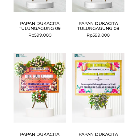
PAPAN DUKACITA
PAPAN DUKACITA
TULUNGAGUNG 09
TULUNGAGUNG 08
Rp
599.000
Rp
599.000
Current
Original
price
price
is:
was:
Rp575.000.
Rp599.000.
PAPAN DUKACITA
PAPAN DUKACITA