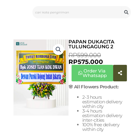
Skip
Search
to
content
PAPAN DUKACITA
TULUNGAGUNG 2
CURRENT
ORIGINAL
RP
599.000
PRICE
PRICE
RP
575.000
IS:
WAS:
Order Via
RP575.000.
RP599.000
Whatsapp
🌸 All Flowers Product:
2-3 hours
estimation delivery
within city
3-4 hours
estimation delivery
inter-cities
100% free delivery
within city