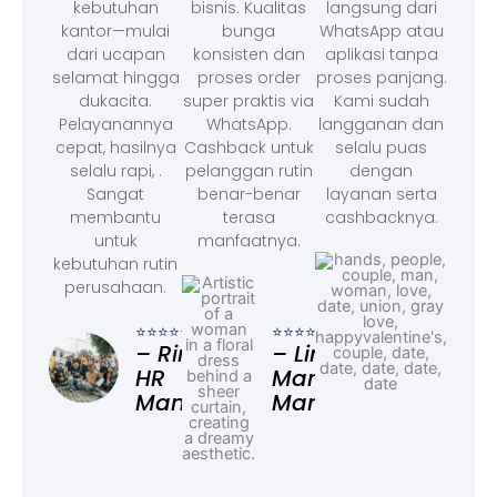
kebutuhan
bisnis. Kualitas
langsung dari
kantor—mulai
bunga
WhatsApp atau
dari ucapan
konsisten dan
aplikasi tanpa
selamat hingga
proses order
proses panjang.
dukacita.
super praktis via
Kami sudah
Pelayanannya
WhatsApp.
langganan dan
cepat, hasilnya
Cashback untuk
selalu puas
selalu rapi, .
pelanggan rutin
dengan
Sangat
benar-benar
layanan serta
membantu
terasa
cashbacknya.
untuk
manfaatnya.
kebutuhan rutin
perusahaan.
⭐⭐⭐
– F
⭐⭐⭐⭐⭐
⭐⭐⭐⭐⭐
Ad
– Rina,
– Linda,
HR
Marketing
Manager
Manager