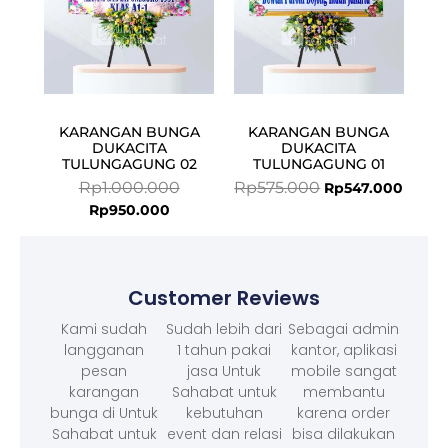
KARANGAN BUNGA
KARANGAN BUNGA
DUKACITA
DUKACITA
TULUNGAGUNG 02
TULUNGAGUNG 01
Rp
1.000.000
Rp
575.000
Rp
547.000
Rp
950.000
Customer Reviews
Kami sudah
Sudah lebih dari
Sebagai admin
langganan
1 tahun pakai
kantor, aplikasi
pesan
jasa Untuk
mobile sangat
karangan
Sahabat untuk
membantu
bunga di Untuk
kebutuhan
karena order
Sahabat untuk
event dan relasi
bisa dilakukan