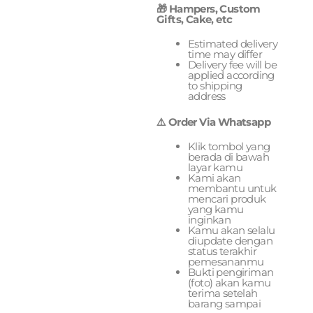
🎁 Hampers, Custom
Gifts, Cake, etc
Estimated delivery
time may differ
Delivery fee will be
applied according
to shipping
address
⚠️ Order Via Whatsapp
Klik tombol yang
berada di bawah
layar kamu
Kami akan
membantu untuk
mencari produk
yang kamu
inginkan
Kamu akan selalu
diupdate dengan
status terakhir
pemesananmu
Bukti pengiriman
(foto) akan kamu
terima setelah
barang sampai