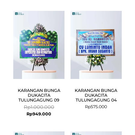
Current
Original
price
price
is:
was:
Rp949.000.
Rp1.000.000.
KARANGAN BUNGA
KARANGAN BUNGA
DUKACITA
DUKACITA
TULUNGAGUNG 09
TULUNGAGUNG 04
Rp
575.000
Rp
1.000.000
Rp
949.000
Current
Original