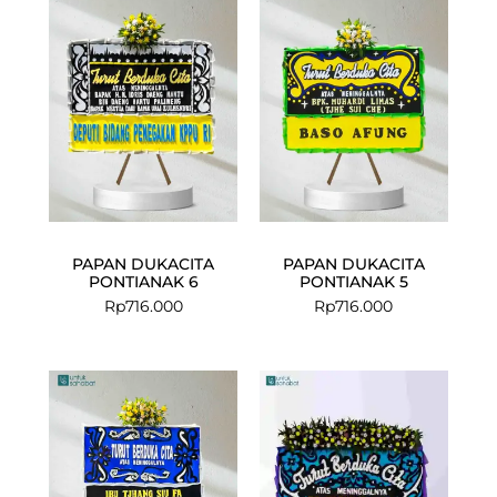
PAPAN DUKACITA
PAPAN DUKACITA
PONTIANAK 6
PONTIANAK 5
Rp
716.000
Rp
716.000
Current
Original
price
price
is:
was:
Rp1.252.000.
Rp1.325.000