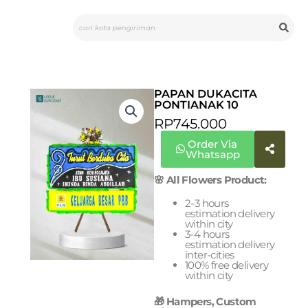
Skip
Search
to
content
PAPAN DUKACITA
PONTIANAK 10
RP
745.000
Order Via
Whatsapp
🌸 All Flowers Product:
2-3 hours
estimation delivery
within city
3-4 hours
estimation delivery
inter-cities
100% free delivery
within city
🎁 Hampers, Custom