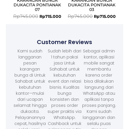
KARANGAN BUNGA
KARANGAN BUNGA
DUKACITA PONTIANAK
DUKACITA PONTIANAK
07
03
Rp
745.000
Rp
745.000
Rp
715.000
Rp
715.000
Customer Reviews
Kami sudah
Sudah lebih dari
Sebagai admin
langganan
1 tahun pakai
kantor, aplikasi
pesan
jasa Untuk
mobile sangat
karangan
Sahabat untuk
membantu
bunga di Untuk
kebutuhan
karena order
Sahabat untuk
event dan relasi
bisa dilakukan
kebutuhan
bisnis. Kualitas
langsung dari
kantor—mulai
bunga
WhatsApp atau
dari ucapan
konsisten dan
aplikasi tanpa
selamat hingga
proses order
proses panjang.
dukacita.
super praktis via
Kami sudah
Pelayanannya
WhatsApp.
langganan dan
cepat, hasilnya
Cashback untuk
selalu puas