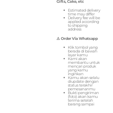
Gifts, Cake, etc
Estimated delivery
time may differ
Delivery fee will be
applied according
to shipping
address
⚠️ Order Via Whatsapp
Klik tombol yang
berada di bawah
layar kamu
Kami akan
membantu untuk
mencari produk
yang kamu
inginkan
Kamu akan selalu
diupdate dengan
status terakhir
pemesananmu
Bukti pengiriman
(foto) akan kamu
terima setelah
barang sampai