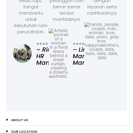
selalu rapi, .
pelanggan rutin
dengan
Sangat
benar-benar
layanan serta
membantu
terasa
cashbacknya.
untuk
manfaatnya.
kebutuhan rutin
perusahaan.
⭐⭐⭐
– F
⭐⭐⭐⭐⭐
⭐⭐⭐⭐⭐
Ad
– Rina,
– Linda,
HR
Marketing
Manager
Manager
ABOUT US
OUR LOCATION