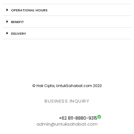
OPERATIONAL HOURS
BENEFIT
DELIVERY
© Hak Cipta, UntukSahabat.com 2023
BUSINESS INQUIRY
+62 811-8880-9315
admin@untuksahabat.com