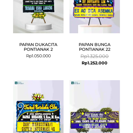
PAPAN DUKACITA
PAPAN BUNGA
PONTIANAK 2
PONTIANAK 22
Rp
1.050.000
Rp
1.325.000
Rp
1.252.000
Original
Current
price
price
was:
is:
Rp745.000.
Rp716.000.