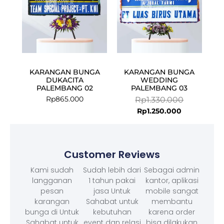
KARANGAN BUNGA
KARANGAN BUNGA
DUKACITA
WEDDING
PALEMBANG 02
PALEMBANG 03
Rp
865.000
Rp
1.330.000
Rp
1.250.000
Customer Reviews
Kami sudah
Sudah lebih dari
Sebagai admin
langganan
1 tahun pakai
kantor, aplikasi
pesan
jasa Untuk
mobile sangat
karangan
Sahabat untuk
membantu
bunga di Untuk
kebutuhan
karena order
Sahabat untuk
event dan relasi
bisa dilakukan