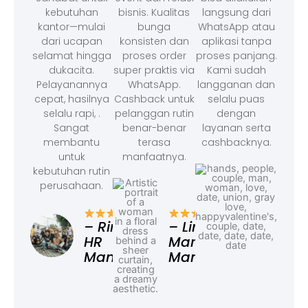
kebutuhan
bisnis. Kualitas
langsung dari
kantor—mulai
bunga
WhatsApp atau
dari ucapan
konsisten dan
aplikasi tanpa
selamat hingga
proses order
proses panjang.
dukacita.
super praktis via
Kami sudah
Pelayanannya
WhatsApp.
langganan dan
cepat, hasilnya
Cashback untuk
selalu puas
selalu rapi, .
pelanggan rutin
dengan
Sangat
benar-benar
layanan serta
membantu
terasa
cashbacknya.
untuk
manfaatnya.
kebutuhan rutin
perusahaan.
– F
Ad
– Rina,
– Linda,
HR
Marketing
Manager
Manager