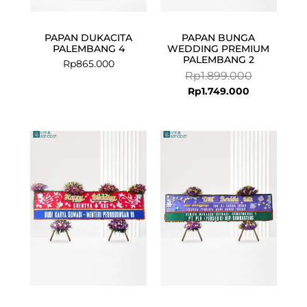
PAPAN DUKACITA
PAPAN BUNGA
PALEMBANG 4
WEDDING PREMIUM
PALEMBANG 2
Rp
865.000
Rp
1.899.000
Rp
1.749.000
Current
Original
Current
Original
price
price
price
price
is:
was:
is:
was:
Rp2.499.000.
Rp2.799.000.
Rp1.749.000.
Rp1.899.000