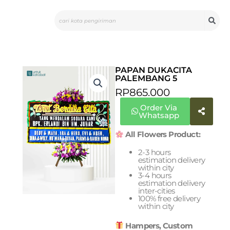
Skip
Search
to
content
PAPAN DUKACITA
PALEMBANG 5
RP
865.000
Order Via
Whatsapp
All Flowers Product:
2-3 hours
estimation delivery
within city
3-4 hours
estimation delivery
inter-cities
100% free delivery
within city
Hampers, Custom