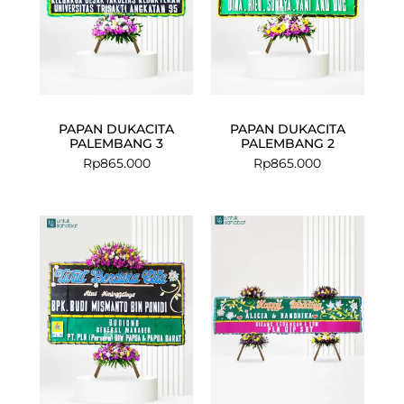
PAPAN DUKACITA
PAPAN DUKACITA
PALEMBANG 3
PALEMBANG 2
Rp
865.000
Rp
865.000
Current
Original
price
price
is:
was:
Rp1.749.000.
Rp1.899.000