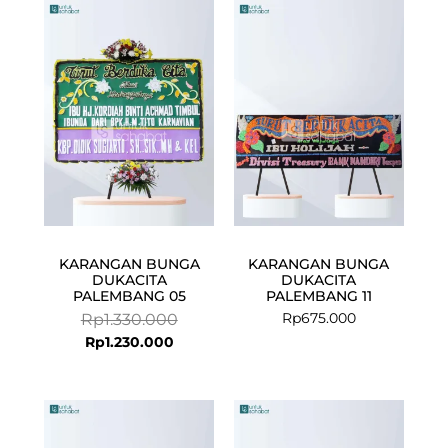
Current
Original
price
price
is:
was:
Rp1.230.000.
Rp1.330.000.
KARANGAN BUNGA
KARANGAN BUNGA
DUKACITA
DUKACITA
PALEMBANG 05
PALEMBANG 11
Rp
675.000
Rp
1.330.000
Rp
1.230.000