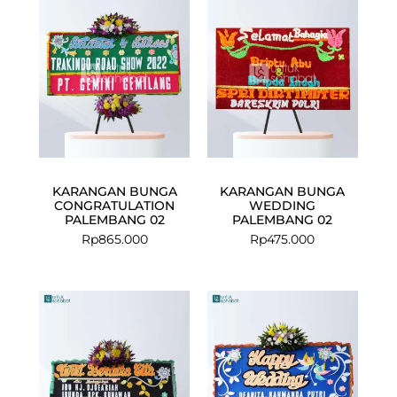
KARANGAN BUNGA
KARANGAN BUNGA
CONGRATULATION
WEDDING
PALEMBANG 02
PALEMBANG 02
Rp
865.000
Rp
475.000
Current
Original
price
price
is:
was:
Rp1.250.000.
Rp1.330.000