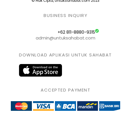
© Hak Cipta, UntukSahabat.com 2023
BUSINESS INQUIRY
+62 811-8880-9315
admin@untuksahabat.com
DOWNLOAD APLIKASI UNTUK SAHABAT
ACCEPTED PAYMENT