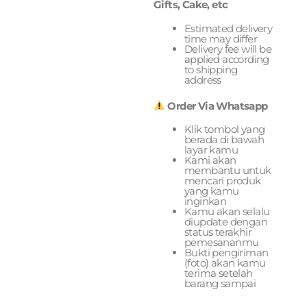
Gifts, Cake, etc
Estimated delivery
time may differ
Delivery fee will be
applied according
to shipping
address
Order Via Whatsapp
Klik tombol yang
berada di bawah
layar kamu
Kami akan
membantu untuk
mencari produk
yang kamu
inginkan
Kamu akan selalu
diupdate dengan
status terakhir
pemesananmu
Bukti pengiriman
(foto) akan kamu
terima setelah
barang sampai