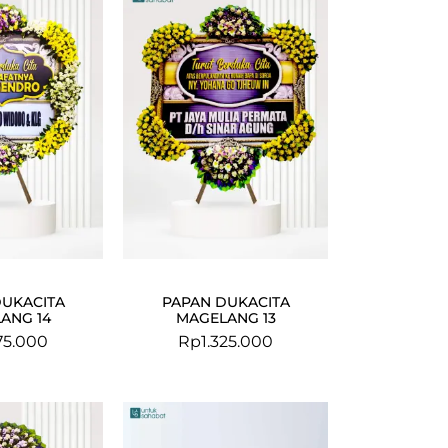
DUKACITA
PAPAN DUKACITA
ANG 14
MAGELANG 13
775.000
Rp
1.325.000
Original
Current
price
price