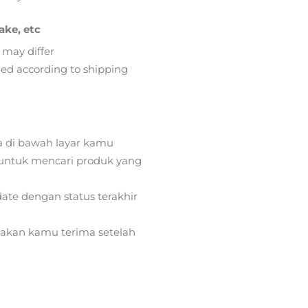
ake, etc
 may differ
lied according to shipping
a di bawah layar kamu
ntuk mencari produk yang
ate dengan status terakhir
) akan kamu terima setelah