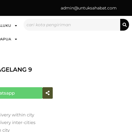
admin@untuksahabat.com
Search
ALUKU
PAPUA
AGELANG 9
atsapp
ivery within city
very inter-cities
 city