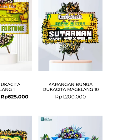
was:
is:
Rp750.000.
Rp625.000.
DUKACITA
KARANGAN BUNGA
LANG 1
DUKACITA MAGELANG 10
Rp
625.000
Rp
1.200.000
Original
Current
price
price
was:
is: