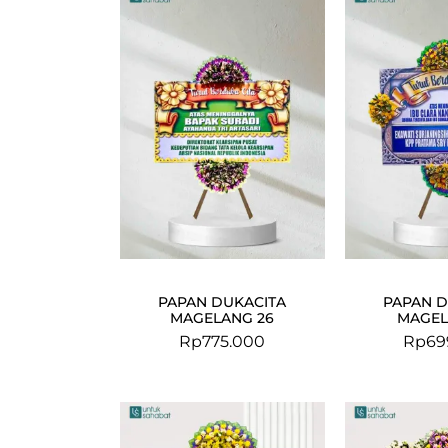
PAPAN DUKACITA
PAPAN D
MAGELANG 26
MAGEL
Rp
775.000
Rp
69
Original
Current
price
price