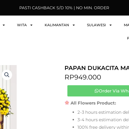
PASTI CASHBACK S/D 10% | NO MIN. ORDER
WITA
KALIMANTAN
SULAWESI
M
PAPAN DUKACITA M
RP
949.000
Order Via Wh
All Flowers Product:
2-3 hours estimation del
3-4 hours estimation deli
100% free delivery within