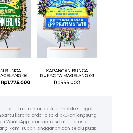
Rp1.850.000.
Rp1.775.000.
AN BUNGA
KARANGAN BUNGA
MAGELANG 06
DUKACITA MAGELANG 03
Rp
1.775.000
Rp
999.000
agai admin kantor, aplikasi mobile sangat
antu karena order bisa dilakukan langsung
ari WhatsApp atau aplikasi tanpa proses
ang. Kami sudah langganan dan selalu puas