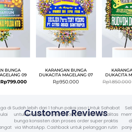
Rp850.000.
Rp799.000.
N BUNGA
KARANGAN BUNGA
KARANG
AGELANG 09
DUKACITA MAGELANG 07
DUKACITA 
Rp
799.000
Rp
950.000
Rp
1.850.000
ga di
Sudah lebih dari 1 tahun pakai jasa Untuk Sahabat
Seb
Customer Reviews
ulai
untuk kebutuhan event dan relasi bisnis. Kualitas
memb
bunga konsisten dan proses order super praktis
d
Sangat
via WhatsApp. Cashback untuk pelanggan rutin
panj