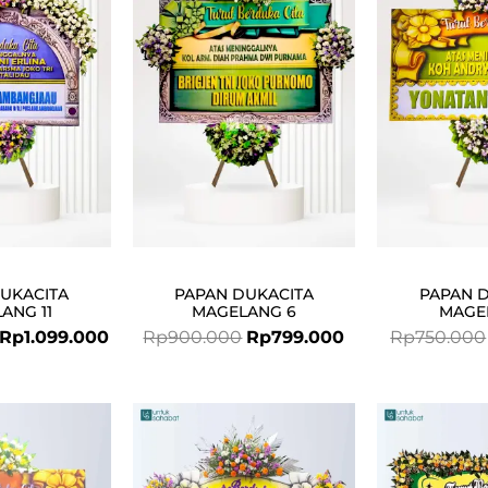
was:
is:
was:
is:
Rp1.250.000.
Rp1.099.000.
Rp900.000.
Rp799.000.
UKACITA
PAPAN DUKACITA
PAPAN 
ANG 11
MAGELANG 6
MAGE
Rp
1.099.000
Rp
900.000
Rp
799.000
Rp
750.000
Original
Current
price
price
was:
is: