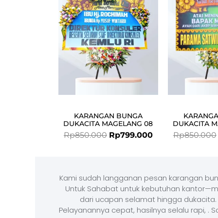
Rp850.000.
Rp799.000.
KARANGAN BUNGA
KARANGA
DUKACITA MAGELANG 08
DUKACITA M
Rp
850.000
Rp
799.000
Rp
850.000
Kami sudah langganan pesan karangan bun
Untuk Sahabat untuk kebutuhan kantor—m
dari ucapan selamat hingga dukacita.
Pelayanannya cepat, hasilnya selalu rapi, . 