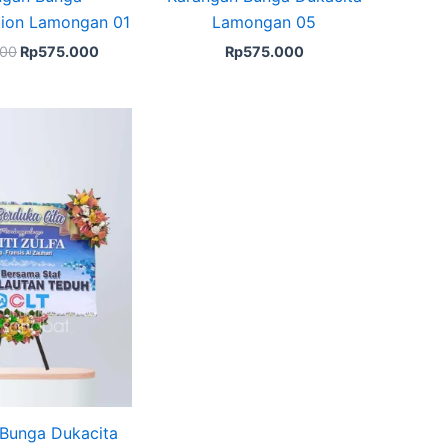
tion Lamongan 01
Lamongan 05
000
Rp
575.000
Rp
575.000
Original
Current
price
price
was:
is:
Rp775.000.
Rp750.000.
Bunga Dukacita