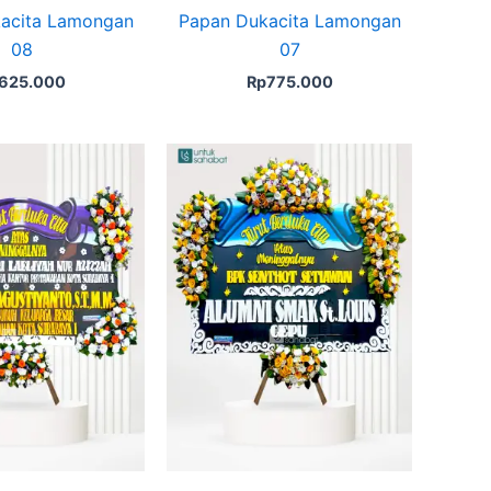
acita Lamongan
Papan Dukacita Lamongan
08
07
625.000
Rp
775.000
Original
Current
price
price
was:
is:
Rp1.225.000.
Rp1.175.000.