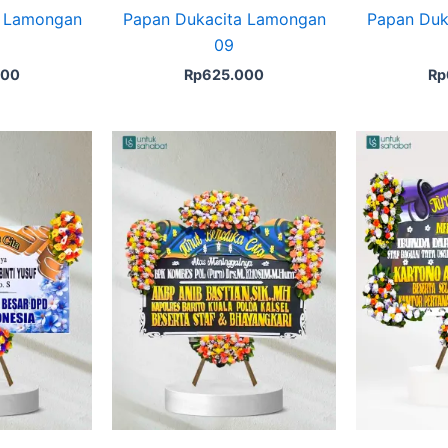
a Lamongan
Papan Dukacita Lamongan
Papan Duk
09
000
Rp
625.000
Rp