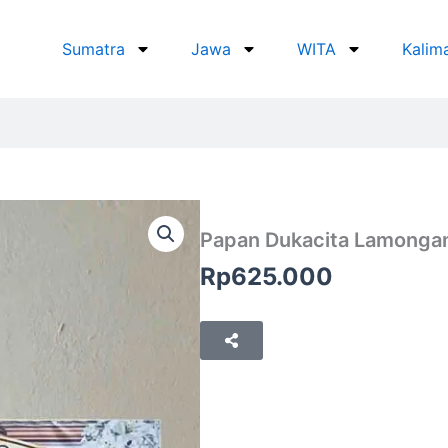
Sumatra
Jawa
WITA
Kalim
Papan Dukacita Lamongan
Rp
625.000