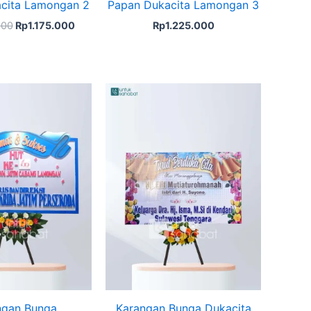
cita Lamongan 2
Papan Dukacita Lamongan 3
000
Rp
1.175.000
Rp
1.225.000
Original
Current
price
price
was:
is:
Rp599.000.
Rp575.000.
ngan Bunga
Karangan Bunga Dukacita