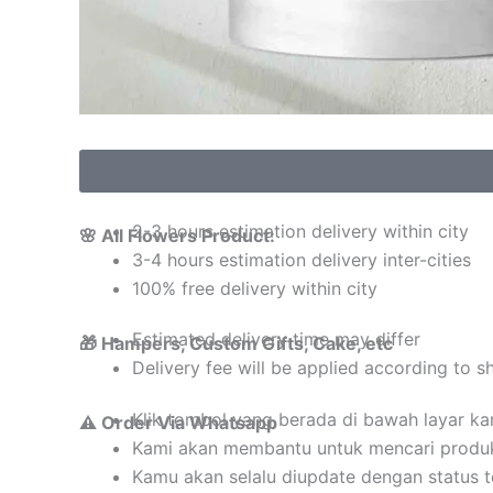
2-3 hours estimation delivery within city
🌸 All Flowers Product:
3-4 hours estimation delivery inter-cities
100% free delivery within city
Estimated delivery time may differ
🎁 Hampers, Custom Gifts, Cake, etc
Delivery fee will be applied according to s
Klik tombol yang berada di bawah layar k
⚠️ Order Via Whatsapp
Kami akan membantu untuk mencari produ
Kamu akan selalu diupdate dengan status 