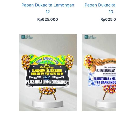
Papan Dukacita Lamongan
Papan Dukacit
12
10
Rp
625.000
Rp
625.