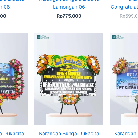
n 08
Lamongan 06
Congratula
000
Rp
775.000
Rp
599.
ginal
Current
ce
price
s:
is:
1.799.000.
Rp1.699.000.
a Dukacita
Karangan Bunga Dukacita
Karangan 