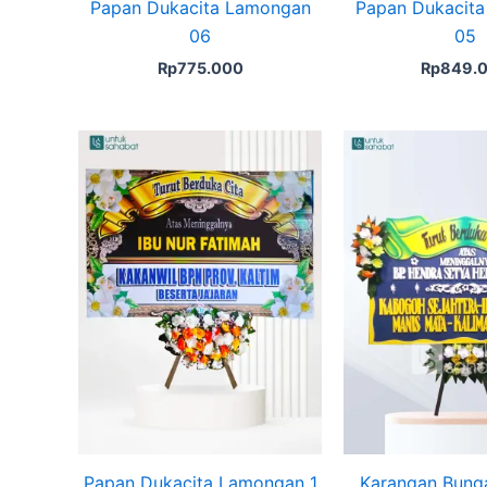
Papan Dukacita Lamongan
Papan Dukacit
06
05
Rp
775.000
Rp
849.
Original
Current
price
price
was:
is:
Rp599.000.
Rp575.000.
Papan Dukacita Lamongan 1
Karangan Bung