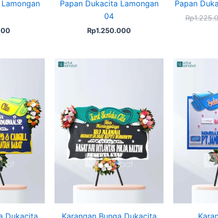
a Lamongan
Papan Dukacita Lamongan
Papan Duka
04
Rp
1.225.
000
Rp
1.250.000
a Dukacita
Karangan Bunga Dukacita
Kara