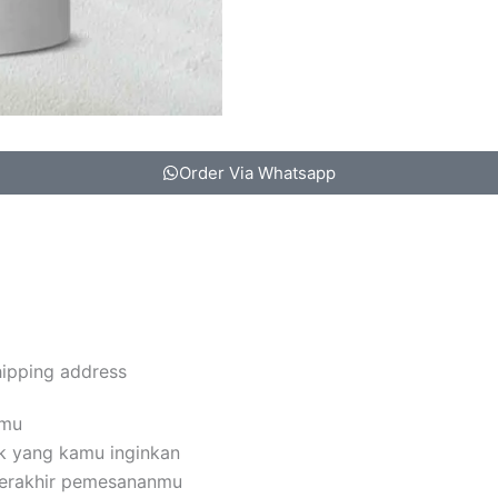
Order Via Whatsapp
hipping address
amu
k yang kamu inginkan
terakhir pemesananmu