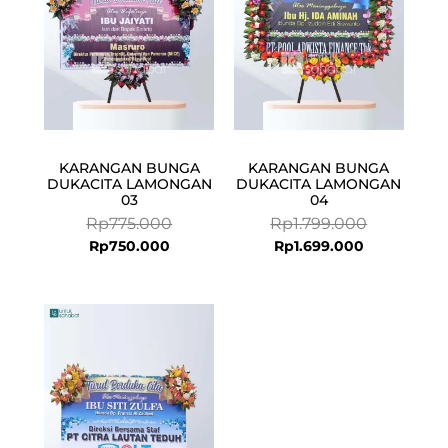
KARANGAN BUNGA
KARANGAN BUNGA
DUKACITA LAMONGAN
DUKACITA LAMONGAN
03
04
Rp
775.000
Rp
1.799.000
Rp
750.000
Rp
1.699.000
Current
Original
price
price
is:
was:
Rp750.000.
Rp775.000.