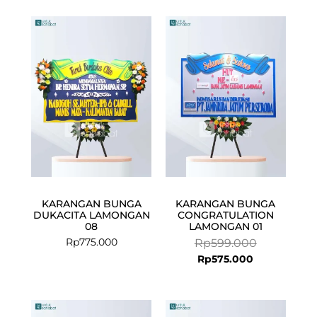
Current
Original
price
price
is:
was:
Rp575.000.
Rp599.000.
KARANGAN BUNGA
KARANGAN BUNGA
DUKACITA LAMONGAN
CONGRATULATION
08
LAMONGAN 01
Rp
775.000
Rp
599.000
Rp
575.000