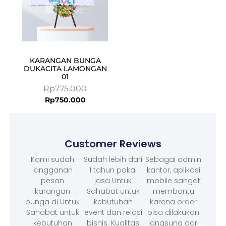
KARANGAN BUNGA
DUKACITA LAMONGAN
01
Rp
775.000
Rp
750.000
Customer Reviews
Kami sudah
Sudah lebih dari
Sebagai admin
langganan
1 tahun pakai
kantor, aplikasi
pesan
jasa Untuk
mobile sangat
karangan
Sahabat untuk
membantu
bunga di Untuk
kebutuhan
karena order
Sahabat untuk
event dan relasi
bisa dilakukan
kebutuhan
bisnis. Kualitas
langsung dari