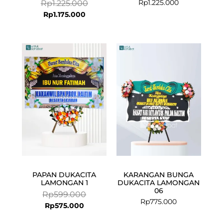
Rp
1.225.000
Rp
1.225.000
Rp
1.175.000
Current
Original
price
price
is:
was:
Rp575.000.
Rp599.000.
PAPAN DUKACITA
KARANGAN BUNGA
LAMONGAN 1
DUKACITA LAMONGAN
06
Rp
599.000
Rp
775.000
Rp
575.000