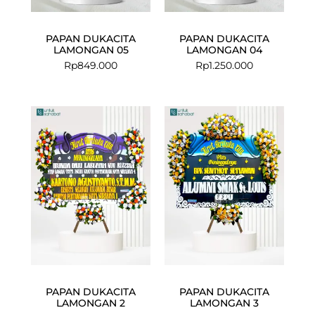
PAPAN DUKACITA
PAPAN DUKACITA
LAMONGAN 05
LAMONGAN 04
Rp
849.000
Rp
1.250.000
Current
Original
price
price
is:
was:
Rp1.175.000.
Rp1.225.000.
PAPAN DUKACITA
PAPAN DUKACITA
LAMONGAN 2
LAMONGAN 3