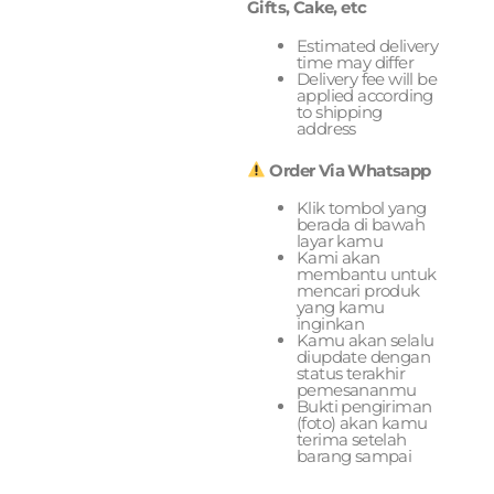
Gifts, Cake, etc
Estimated delivery
time may differ
Delivery fee will be
applied according
to shipping
address
Order Via Whatsapp
Klik tombol yang
berada di bawah
layar kamu
Kami akan
membantu untuk
mencari produk
yang kamu
inginkan
Kamu akan selalu
diupdate dengan
status terakhir
pemesananmu
Bukti pengiriman
(foto) akan kamu
terima setelah
barang sampai