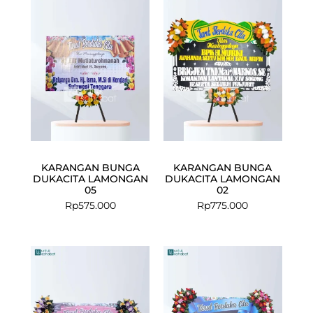
KARANGAN BUNGA
KARANGAN BUNGA
DUKACITA LAMONGAN
DUKACITA LAMONGAN
05
02
Rp
575.000
Rp
775.000
Current
Original
Current
Original
price
price
price
price
is:
was:
is:
was:
Rp750.000.
Rp775.000.
Rp1.699.000
Rp1.799.000