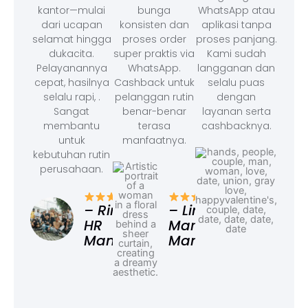
kantor—mulai
bunga
WhatsApp atau
dari ucapan
konsisten dan
aplikasi tanpa
selamat hingga
proses order
proses panjang.
dukacita.
super praktis via
Kami sudah
Pelayanannya
WhatsApp.
langganan dan
cepat, hasilnya
Cashback untuk
selalu puas
selalu rapi, .
pelanggan rutin
dengan
Sangat
benar-benar
layanan serta
membantu
terasa
cashbacknya.
untuk
manfaatnya.
kebutuhan rutin
perusahaan.
– F
Ad
– Rina,
– Linda,
HR
Marketing
Manager
Manager