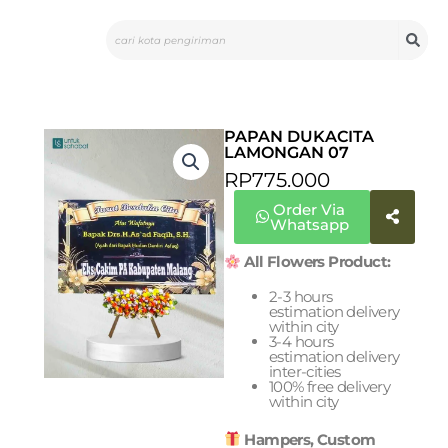
Skip
Search
to
content
PAPAN DUKACITA
LAMONGAN 07
RP
775.000
Order Via
Whatsapp
All Flowers Product:
2-3 hours
estimation delivery
within city
3-4 hours
estimation delivery
inter-cities
100% free delivery
within city
Hampers, Custom