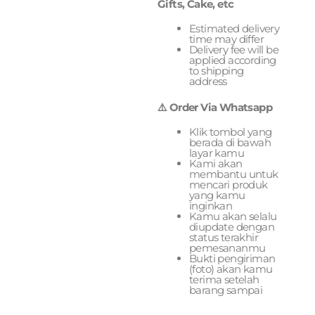
Gifts, Cake, etc
Estimated delivery
time may differ
Delivery fee will be
applied according
to shipping
address
⚠️ Order Via Whatsapp
Klik tombol yang
berada di bawah
layar kamu
Kami akan
membantu untuk
mencari produk
yang kamu
inginkan
Kamu akan selalu
diupdate dengan
status terakhir
pemesananmu
Bukti pengiriman
(foto) akan kamu
terima setelah
barang sampai