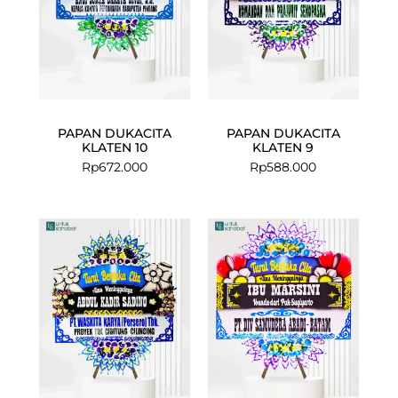
PAPAN DUKACITA
PAPAN DUKACITA
KLATEN 10
KLATEN 9
Rp
672.000
Rp
588.000
Current
Original
price
price
is:
was:
Rp575.000.
Rp599.000.