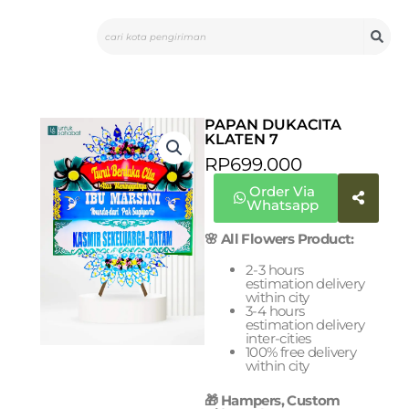
Skip
Search
to
content
PAPAN DUKACITA
KLATEN 7
RP
699.000
Order Via
Whatsapp
🌸 All Flowers Product:
2-3 hours
estimation delivery
within city
3-4 hours
estimation delivery
inter-cities
100% free delivery
within city
🎁 Hampers, Custom