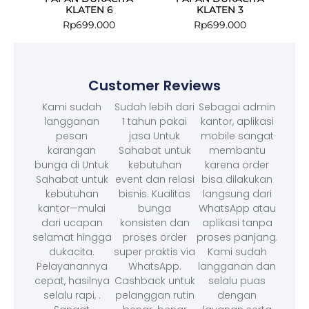
KLATEN 6
KLATEN 3
Rp
699.000
Rp
699.000
Customer Reviews
Kami sudah
Sudah lebih dari
Sebagai admin
langganan
1 tahun pakai
kantor, aplikasi
pesan
jasa Untuk
mobile sangat
karangan
Sahabat untuk
membantu
bunga di Untuk
kebutuhan
karena order
Sahabat untuk
event dan relasi
bisa dilakukan
kebutuhan
bisnis. Kualitas
langsung dari
kantor—mulai
bunga
WhatsApp atau
dari ucapan
konsisten dan
aplikasi tanpa
selamat hingga
proses order
proses panjang.
dukacita.
super praktis via
Kami sudah
Pelayanannya
WhatsApp.
langganan dan
cepat, hasilnya
Cashback untuk
selalu puas
selalu rapi, .
pelanggan rutin
dengan