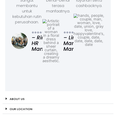
Sangat
benar-benar
layanan serta
membantu
terasa
cashbacknya.
untuk
manfaatnya.
kebutuhan rutin
perusahaan.
⭐⭐⭐
– F
⭐⭐⭐⭐⭐
⭐⭐⭐⭐⭐
Ad
– Rina,
– Linda,
HR
Marketing
Manager
Manager
ABOUT US
OUR LOCATION