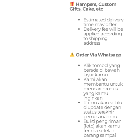
Hampers, Custom
Gifts, Cake, etc
Estimated delivery
time may differ
Delivery fee will be
applied according
to shipping
address
Order Via Whatsapp
Klik tombol yang
berada di bawah
layar kamu
Kami akan
membantu untuk
mencari produk
yang kamu
inginkan
Kamu akan selalu
diupdate dengan
status terakhir
pemesananmu
Bukti pengiriman
(foto) akan kamu
terima setelah
barang sampai