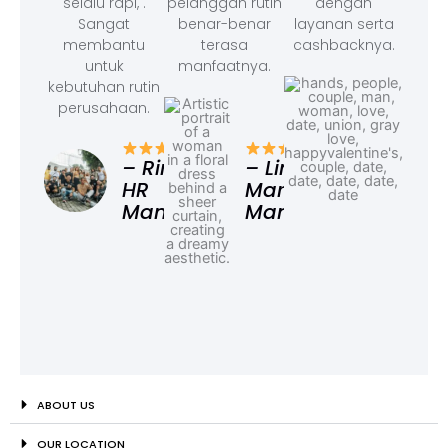
selalu rapi, .
pelanggan rutin
dengan
Sangat
benar-benar
layanan serta
membantu
terasa
cashbacknya.
untuk
manfaatnya.
kebutuhan rutin
perusahaan.
– F
Ad
– Rina,
– Linda,
HR
Marketing
Manager
Manager
ABOUT US
OUR LOCATION