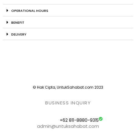
OPERATIONAL HOURS
BENEFIT
DELIVERY
© Hak Cipta, UntukSahabat.com 2023
BUSINESS INQUIRY
+62 811-8880-9315
admin@untuksahabat.com