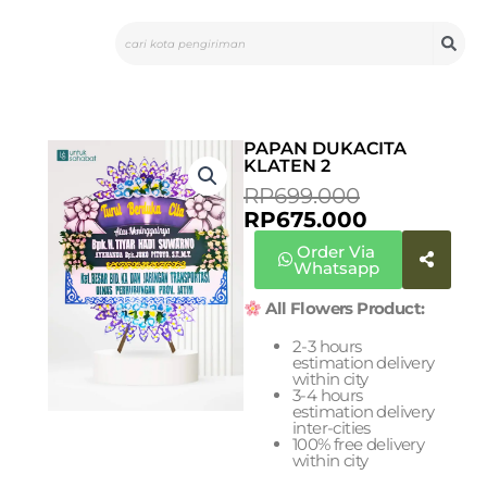
Skip
Search
to
content
PAPAN DUKACITA
KLATEN 2
CURRENT
ORIGINAL
RP
699.000
PRICE
PRICE
RP
675.000
IS:
WAS:
Order Via
RP675.000.
RP699.000
Whatsapp
All Flowers Product:
2-3 hours
estimation delivery
within city
3-4 hours
estimation delivery
inter-cities
100% free delivery
within city