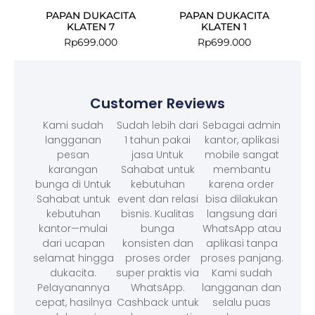
PAPAN DUKACITA
PAPAN DUKACITA
KLATEN 7
KLATEN 1
Rp
699.000
Rp
699.000
Customer Reviews
Kami sudah
Sudah lebih dari
Sebagai admin
langganan
1 tahun pakai
kantor, aplikasi
pesan
jasa Untuk
mobile sangat
karangan
Sahabat untuk
membantu
bunga di Untuk
kebutuhan
karena order
Sahabat untuk
event dan relasi
bisa dilakukan
kebutuhan
bisnis. Kualitas
langsung dari
kantor—mulai
bunga
WhatsApp atau
dari ucapan
konsisten dan
aplikasi tanpa
selamat hingga
proses order
proses panjang.
dukacita.
super praktis via
Kami sudah
Pelayanannya
WhatsApp.
langganan dan
cepat, hasilnya
Cashback untuk
selalu puas