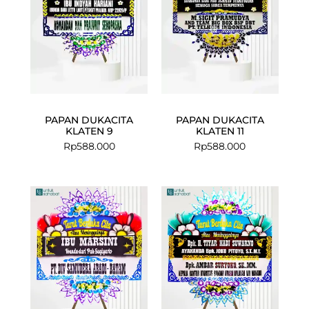
PAPAN DUKACITA
PAPAN DUKACITA
KLATEN 9
KLATEN 11
Rp
588.000
Rp
588.000
Current
Original
price
price
is:
was:
Rp575.000.
Rp599.000.