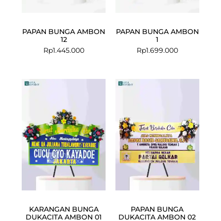
PAPAN BUNGA AMBON
PAPAN BUNGA AMBON
12
1
Rp
1.445.000
Rp
1.699.000
Current
Original
Current
Original
price
price
price
price
is:
was:
is:
was:
Rp1.299.000.
Rp1.350.000.
Rp1.049.000
Rp1.100.000
KARANGAN BUNGA
PAPAN BUNGA
DUKACITA AMBON 01
DUKACITA AMBON 02