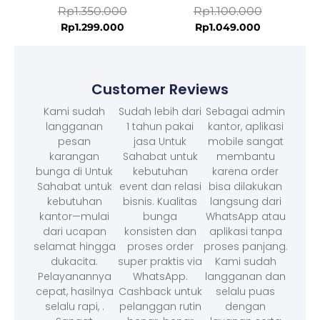
Rp
1.350.000
Rp
1.100.000
Rp
1.299.000
Rp
1.049.000
Customer Reviews
Kami sudah
Sudah lebih dari
Sebagai admin
langganan
1 tahun pakai
kantor, aplikasi
pesan
jasa Untuk
mobile sangat
karangan
Sahabat untuk
membantu
bunga di Untuk
kebutuhan
karena order
Sahabat untuk
event dan relasi
bisa dilakukan
kebutuhan
bisnis. Kualitas
langsung dari
kantor—mulai
bunga
WhatsApp atau
dari ucapan
konsisten dan
aplikasi tanpa
selamat hingga
proses order
proses panjang.
dukacita.
super praktis via
Kami sudah
Pelayanannya
WhatsApp.
langganan dan
cepat, hasilnya
Cashback untuk
selalu puas
selalu rapi, .
pelanggan rutin
dengan