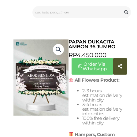
Skip
Search
to
content
PAPAN DUKACITA
AMBON 36 JUMBO
RP
4.450.000
Order Via
Whatsapp
All Flowers Product:
2-3 hours
estimation delivery
within city
3-4 hours
estimation delivery
inter-cities
100% free delivery
within city
Hampers, Custom