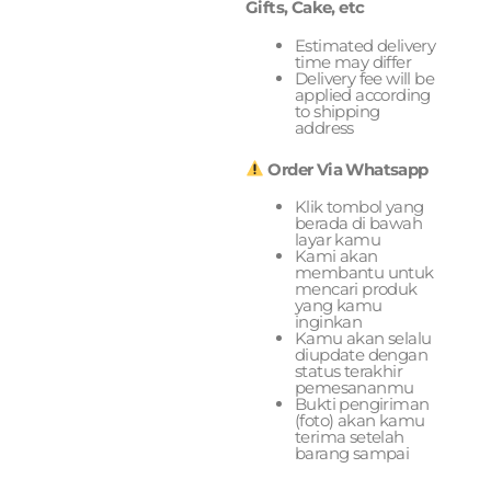
Gifts, Cake, etc
Estimated delivery
time may differ
Delivery fee will be
applied according
to shipping
address
Order Via Whatsapp
Klik tombol yang
berada di bawah
layar kamu
Kami akan
membantu untuk
mencari produk
yang kamu
inginkan
Kamu akan selalu
diupdate dengan
status terakhir
pemesananmu
Bukti pengiriman
(foto) akan kamu
terima setelah
barang sampai