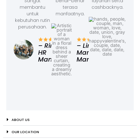
Sangat
benar-benar
layanan serta
membantu
terasa
cashbacknya.
untuk
manfaatnya.
kebutuhan rutin
perusahaan.
– F
Ad
– Rina,
– Linda,
HR
Marketing
Manager
Manager
ABOUT US
OUR LOCATION