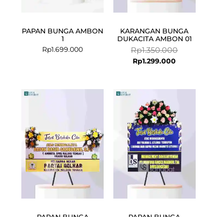
PAPAN BUNGA AMBON
KARANGAN BUNGA
1
DUKACITA AMBON 01
Rp
1.699.000
Rp
1.350.000
Rp
1.299.000
Current
Original
price
price
is:
was:
Rp1.049.000.
Rp1.100.000.
PAPAN BUNGA
PAPAN BUNGA