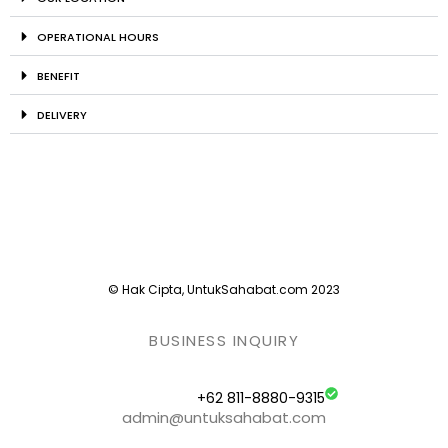
OPERATIONAL HOURS
BENEFIT
DELIVERY
© Hak Cipta, UntukSahabat.com 2023
BUSINESS INQUIRY
+62 811-8880-9315
admin@untuksahabat.com