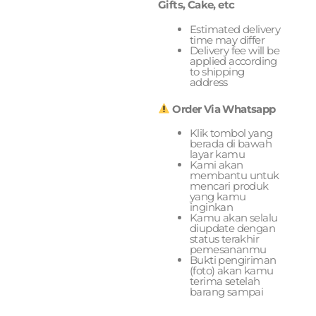
Gifts, Cake, etc
Estimated delivery
time may differ
Delivery fee will be
applied according
to shipping
address
Order Via Whatsapp
Klik tombol yang
berada di bawah
layar kamu
Kami akan
membantu untuk
mencari produk
yang kamu
inginkan
Kamu akan selalu
diupdate dengan
status terakhir
pemesananmu
Bukti pengiriman
(foto) akan kamu
terima setelah
barang sampai