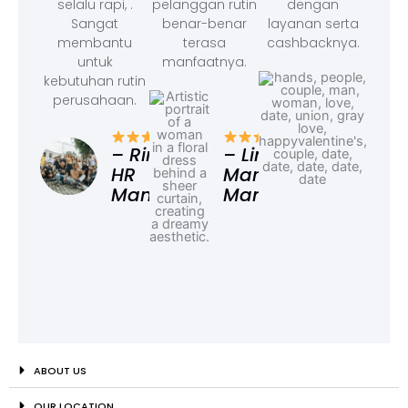
selalu rapi, .
pelanggan rutin
dengan
Sangat
benar-benar
layanan serta
membantu
terasa
cashbacknya.
untuk
manfaatnya.
kebutuhan rutin
perusahaan.
– F
Ad
– Rina,
– Linda,
HR
Marketing
Manager
Manager
ABOUT US
OUR LOCATION