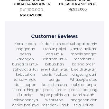
DUKACITA AMBON 02
DUKACITA AMBON 01
Rp
935.000
Rp
1.100.000
Rp
1.049.000
Customer Reviews
Kami sudah
Sudah lebih dari
Sebagai admin
langganan
1 tahun pakai
kantor, aplikasi
pesan
jasa Untuk
mobile sangat
karangan
Sahabat untuk
membantu
bunga di Untuk
kebutuhan
karena order
Sahabat untuk
event dan relasi
bisa dilakukan
kebutuhan
bisnis. Kualitas
langsung dari
kantor—mulai
bunga
WhatsApp atau
dari ucapan
konsisten dan
aplikasi tanpa
selamat hingga
proses order
proses panjang.
dukacita.
super praktis via
Kami sudah
Pelayanannya
WhatsApp.
langganan dan
cepat, hasilnya
Cashback untuk
selalu puas