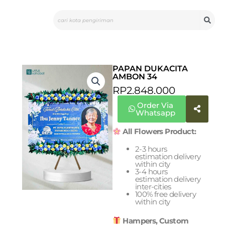
Skip
Search
to
content
PAPAN DUKACITA
AMBON 34
RP
2.848.000
Order Via
Whatsapp
All Flowers Product:
2-3 hours
estimation delivery
within city
3-4 hours
estimation delivery
inter-cities
100% free delivery
within city
Hampers, Custom