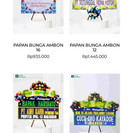
PAPAN BUNGA AMBON
PAPAN BUNGA AMBON
16
12
Rp
935.000
Rp
1.445.000
Current
Original
price
price
is:
was:
Rp1.299.000
Rp1.350.000