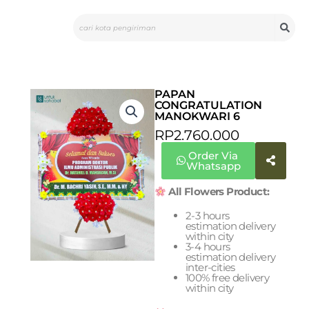
Skip
Search
to
content
PAPAN
CONGRATULATION
MANOKWARI 6
RP
2.760.000
Order Via
Whatsapp
All Flowers Product:
2-3 hours
estimation delivery
within city
3-4 hours
estimation delivery
inter-cities
100% free delivery
within city