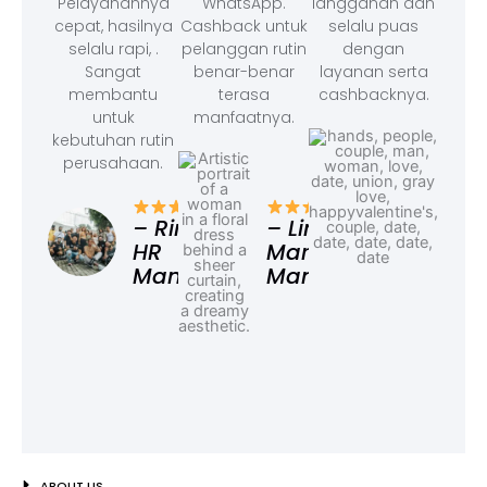
Pelayanannya
WhatsApp.
langganan dan
cepat, hasilnya
Cashback untuk
selalu puas
selalu rapi, .
pelanggan rutin
dengan
Sangat
benar-benar
layanan serta
membantu
terasa
cashbacknya.
untuk
manfaatnya.
kebutuhan rutin
perusahaan.
– F
Ad
– Rina,
– Linda,
HR
Marketing
Manager
Manager
ABOUT US