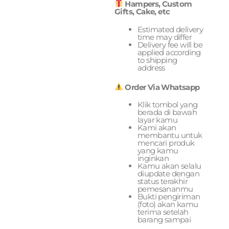
Hampers, Custom
Gifts, Cake, etc
Estimated delivery
time may differ
Delivery fee will be
applied according
to shipping
address
Order Via Whatsapp
Klik tombol yang
berada di bawah
layar kamu
Kami akan
membantu untuk
mencari produk
yang kamu
inginkan
Kamu akan selalu
diupdate dengan
status terakhir
pemesananmu
Bukti pengiriman
(foto) akan kamu
terima setelah
barang sampai