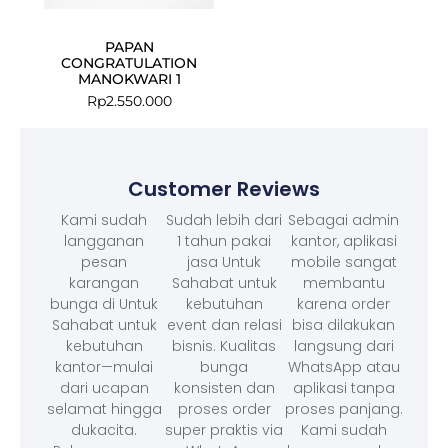
PAPAN
CONGRATULATION
MANOKWARI 1
Rp
2.550.000
Customer Reviews
Kami sudah
Sudah lebih dari
Sebagai admin
langganan
1 tahun pakai
kantor, aplikasi
pesan
jasa Untuk
mobile sangat
karangan
Sahabat untuk
membantu
bunga di Untuk
kebutuhan
karena order
Sahabat untuk
event dan relasi
bisa dilakukan
kebutuhan
bisnis. Kualitas
langsung dari
kantor—mulai
bunga
WhatsApp atau
dari ucapan
konsisten dan
aplikasi tanpa
selamat hingga
proses order
proses panjang.
dukacita.
super praktis via
Kami sudah