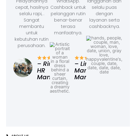
Pelayanannya
WhatsApp.
langganan dan
cepat, hasilnya
Cashback untuk
selalu puas
selalu rapi, .
pelanggan rutin
dengan
Sangat
benar-benar
layanan serta
membantu
terasa
cashbacknya.
untuk
manfaatnya.
kebutuhan rutin
perusahaan.
– F
Ad
– Rina,
– Linda,
HR
Marketing
Manager
Manager
ABOUT US