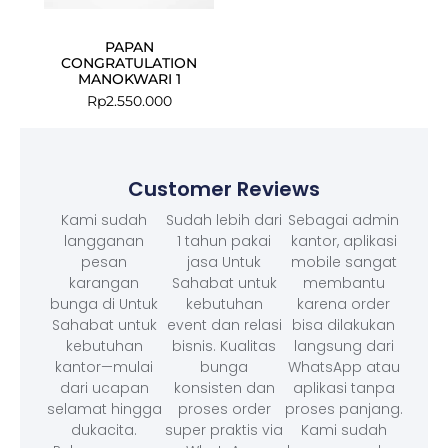
PAPAN
CONGRATULATION
MANOKWARI 1
Rp
2.550.000
Customer Reviews
Kami sudah
Sudah lebih dari
Sebagai admin
langganan
1 tahun pakai
kantor, aplikasi
pesan
jasa Untuk
mobile sangat
karangan
Sahabat untuk
membantu
bunga di Untuk
kebutuhan
karena order
Sahabat untuk
event dan relasi
bisa dilakukan
kebutuhan
bisnis. Kualitas
langsung dari
kantor—mulai
bunga
WhatsApp atau
dari ucapan
konsisten dan
aplikasi tanpa
selamat hingga
proses order
proses panjang.
dukacita.
super praktis via
Kami sudah