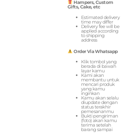
Hampers, Custom
Gifts, Cake, etc
Estimated delivery
time may differ
Delivery fee will be
applied according
to shipping
address
Order Via Whatsapp
Klik tombol yang
berada di bawah
layar kamu
Kami akan
membantu untuk
mencari produk
yang kamu
inginkan
Kamu akan selalu
diupdate dengan
status terakhir
pemesananmu
Bukti pengiriman
(foto) akan kamu
terima setelah
barang sampai