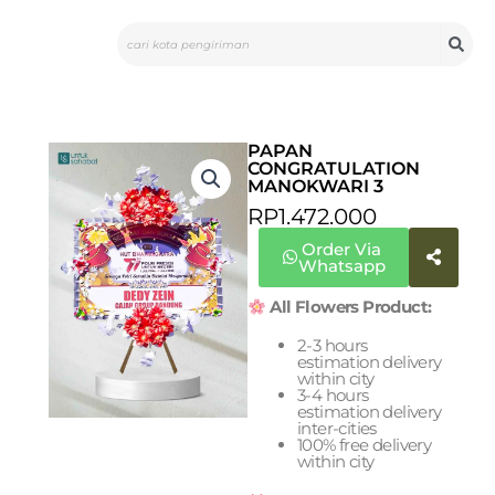
Skip
Search
to
content
PAPAN
CONGRATULATION
MANOKWARI 3
RP
1.472.000
Order Via
Whatsapp
All Flowers Product:
2-3 hours
estimation delivery
within city
3-4 hours
estimation delivery
inter-cities
100% free delivery
within city