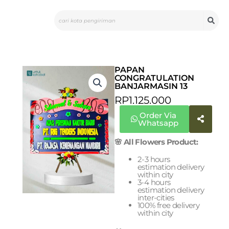
Skip
Search
to
content
PAPAN
CONGRATULATION
BANJARMASIN 13
RP
1.125.000
Order Via
Whatsapp
🌸 All Flowers Product:
2-3 hours
estimation delivery
within city
3-4 hours
estimation delivery
inter-cities
100% free delivery
within city