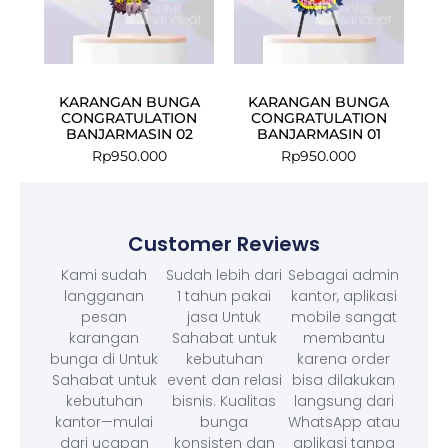
KARANGAN BUNGA
KARANGAN BUNGA
CONGRATULATION
CONGRATULATION
BANJARMASIN 02
BANJARMASIN 01
Rp
950.000
Rp
950.000
Customer Reviews
Kami sudah
Sudah lebih dari
Sebagai admin
langganan
1 tahun pakai
kantor, aplikasi
pesan
jasa Untuk
mobile sangat
karangan
Sahabat untuk
membantu
bunga di Untuk
kebutuhan
karena order
Sahabat untuk
event dan relasi
bisa dilakukan
kebutuhan
bisnis. Kualitas
langsung dari
kantor—mulai
bunga
WhatsApp atau
dari ucapan
konsisten dan
aplikasi tanpa