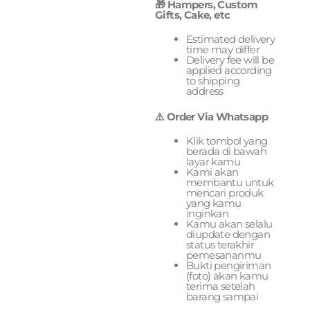
🎁 Hampers, Custom
Gifts, Cake, etc
Estimated delivery
time may differ
Delivery fee will be
applied according
to shipping
address
⚠️ Order Via Whatsapp
Klik tombol yang
berada di bawah
layar kamu
Kami akan
membantu untuk
mencari produk
yang kamu
inginkan
Kamu akan selalu
diupdate dengan
status terakhir
pemesananmu
Bukti pengiriman
(foto) akan kamu
terima setelah
barang sampai