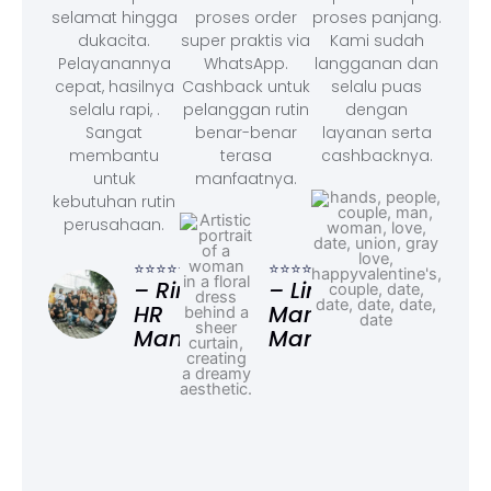
selamat hingga
proses order
proses panjang.
dukacita.
super praktis via
Kami sudah
Pelayanannya
WhatsApp.
langganan dan
cepat, hasilnya
Cashback untuk
selalu puas
selalu rapi, .
pelanggan rutin
dengan
Sangat
benar-benar
layanan serta
membantu
terasa
cashbacknya.
untuk
manfaatnya.
kebutuhan rutin
perusahaan.
⭐⭐⭐
– F
⭐⭐⭐⭐⭐
⭐⭐⭐⭐⭐
Ad
– Rina,
– Linda,
HR
Marketing
Manager
Manager