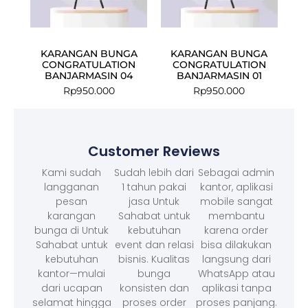
KARANGAN BUNGA
KARANGAN BUNGA
CONGRATULATION
CONGRATULATION
BANJARMASIN 04
BANJARMASIN 01
Rp
950.000
Rp
950.000
Customer Reviews
Kami sudah
Sudah lebih dari
Sebagai admin
langganan
1 tahun pakai
kantor, aplikasi
pesan
jasa Untuk
mobile sangat
karangan
Sahabat untuk
membantu
bunga di Untuk
kebutuhan
karena order
Sahabat untuk
event dan relasi
bisa dilakukan
kebutuhan
bisnis. Kualitas
langsung dari
kantor—mulai
bunga
WhatsApp atau
dari ucapan
konsisten dan
aplikasi tanpa
selamat hingga
proses order
proses panjang.