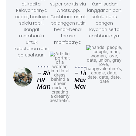
dukacita.
super praktis via
Kami sudah
Pelayanannya
WhatsApp.
langganan dan
cepat, hasilnya
Cashback untuk
selalu puas
selalu rapi, .
pelanggan rutin
dengan
Sangat
benar-benar
layanan serta
membantu
terasa
cashbacknya.
untuk
manfaatnya.
kebutuhan rutin
perusahaan.
⭐⭐⭐
– F
⭐⭐⭐⭐⭐
⭐⭐⭐⭐⭐
Ad
– Rina,
– Linda,
HR
Marketing
Manager
Manager