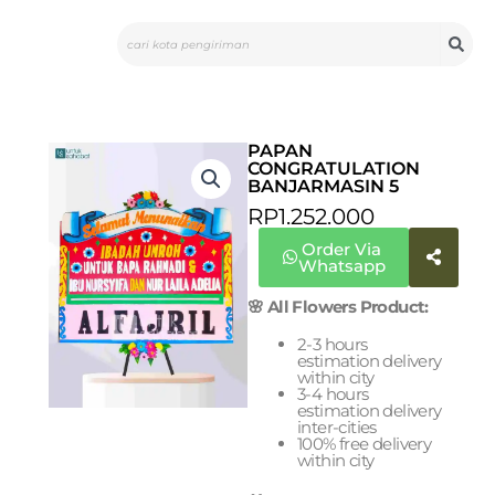
Skip
Search
to
content
PAPAN
CONGRATULATION
BANJARMASIN 5
RP
1.252.000
Order Via
Whatsapp
🌸 All Flowers Product:
2-3 hours
estimation delivery
within city
3-4 hours
estimation delivery
inter-cities
100% free delivery
within city