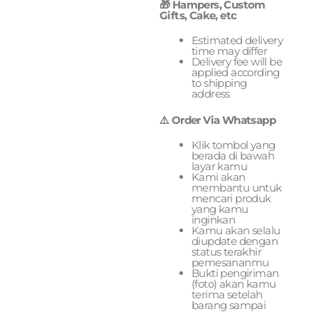
🎁 Hampers, Custom
Gifts, Cake, etc
Estimated delivery
time may differ
Delivery fee will be
applied according
to shipping
address
⚠️ Order Via Whatsapp
Klik tombol yang
berada di bawah
layar kamu
Kami akan
membantu untuk
mencari produk
yang kamu
inginkan
Kamu akan selalu
diupdate dengan
status terakhir
pemesananmu
Bukti pengiriman
(foto) akan kamu
terima setelah
barang sampai