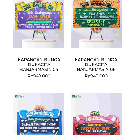
KARANGAN BUNGA
KARANGAN BUNGA
DUKACITA
DUKACITA
BANJARMASIN 04
BANJARMASIN 06
Rp
949.000
Rp
949.000
Current
Original
price
price
is:
was:
Rp1.125.000.
Rp1.149.000.