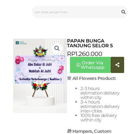
Skip
Search
to
content
PAPAN BUNGA
TANJUNG SELOR 5
RP
1.260.000
Order Via
Whatsapp
🌸 All Flowers Product:
2-3 hours
estimation delivery
within city
3-4 hours
estimation delivery
inter-cities
100% free delivery
within city
🎁 Hampers, Custom