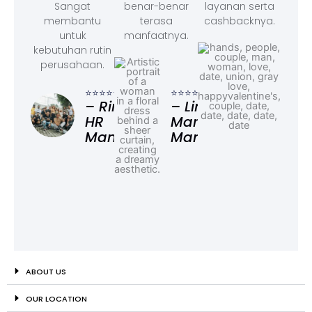
Sangat
benar-benar
layanan serta
membantu
terasa
cashbacknya.
untuk
manfaatnya.
kebutuhan rutin
perusahaan.
⭐⭐⭐
– F
⭐⭐⭐⭐⭐
⭐⭐⭐⭐⭐
Ad
– Rina,
– Linda,
HR
Marketing
Manager
Manager
ABOUT US
OUR LOCATION