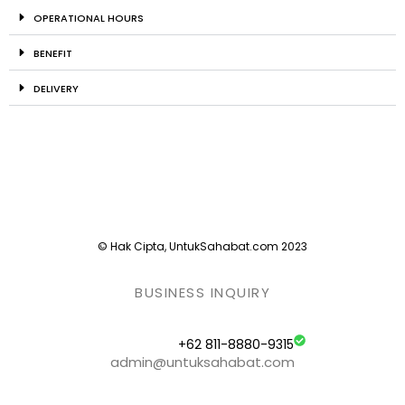
OPERATIONAL HOURS
BENEFIT
DELIVERY
© Hak Cipta, UntukSahabat.com 2023
BUSINESS INQUIRY
+62 811-8880-9315
admin@untuksahabat.com