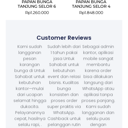
PAPAN BUNGA
PAPAN BUNGA
TANJUNG SELOR 6
TANJUNG SELOR 4
Rp
1.260.000
Rp
1.848.000
Customer Reviews
Kami sudah
Sudah lebih dari
Sebagai admin
langganan
1 tahun pakai
kantor, aplikasi
pesan
jasa Untuk
mobile sangat
karangan
Sahabat untuk
membantu
bunga di Untuk
kebutuhan
karena order
Sahabat untuk
event dan relasi
bisa dilakukan
kebutuhan
bisnis. Kualitas
langsung dari
kantor—mulai
bunga
WhatsApp atau
dari ucapan
konsisten dan
aplikasi tanpa
selamat hingga
proses order
proses panjang.
dukacita.
super praktis via
Kami sudah
Pelayanannya
WhatsApp.
langganan dan
cepat, hasilnya
Cashback untuk
selalu puas
selalu rapi, .
pelanggan rutin
dengan