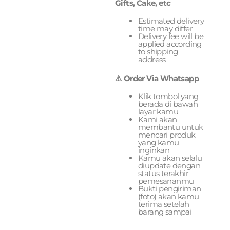
Gifts, Cake, etc
Estimated delivery
time may differ
Delivery fee will be
applied according
to shipping
address
⚠️ Order Via Whatsapp
Klik tombol yang
berada di bawah
layar kamu
Kami akan
membantu untuk
mencari produk
yang kamu
inginkan
Kamu akan selalu
diupdate dengan
status terakhir
pemesananmu
Bukti pengiriman
(foto) akan kamu
terima setelah
barang sampai