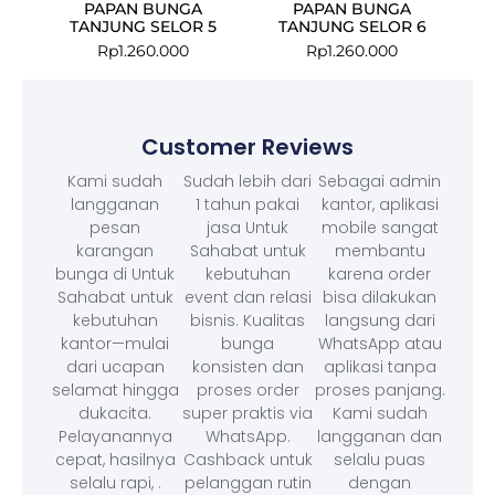
PAPAN BUNGA
PAPAN BUNGA
TANJUNG SELOR 5
TANJUNG SELOR 6
Rp
1.260.000
Rp
1.260.000
Customer Reviews
Kami sudah
Sudah lebih dari
Sebagai admin
langganan
1 tahun pakai
kantor, aplikasi
pesan
jasa Untuk
mobile sangat
karangan
Sahabat untuk
membantu
bunga di Untuk
kebutuhan
karena order
Sahabat untuk
event dan relasi
bisa dilakukan
kebutuhan
bisnis. Kualitas
langsung dari
kantor—mulai
bunga
WhatsApp atau
dari ucapan
konsisten dan
aplikasi tanpa
selamat hingga
proses order
proses panjang.
dukacita.
super praktis via
Kami sudah
Pelayanannya
WhatsApp.
langganan dan
cepat, hasilnya
Cashback untuk
selalu puas
selalu rapi, .
pelanggan rutin
dengan