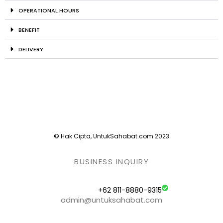
OPERATIONAL HOURS
BENEFIT
DELIVERY
© Hak Cipta, UntukSahabat.com 2023
BUSINESS INQUIRY
+62 811-8880-9315
admin@untuksahabat.com