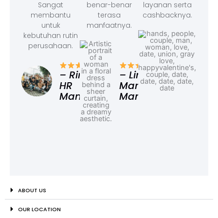
Sangat
benar-benar
layanan serta
membantu
terasa
cashbacknya.
untuk
manfaatnya.
kebutuhan rutin
perusahaan.
– F
Ad
– Rina,
– Linda,
HR
Marketing
Manager
Manager
ABOUT US
OUR LOCATION