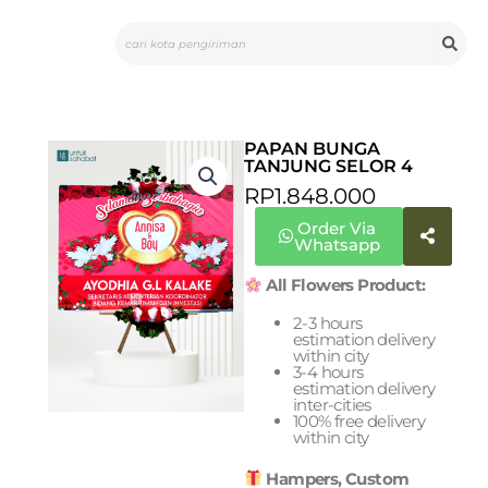
Skip
Search
to
content
PAPAN BUNGA
TANJUNG SELOR 4
RP
1.848.000
Order Via
Whatsapp
All Flowers Product:
2-3 hours
estimation delivery
within city
3-4 hours
estimation delivery
inter-cities
100% free delivery
within city
Hampers, Custom