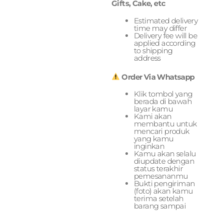
Gifts, Cake, etc
Estimated delivery
time may differ
Delivery fee will be
applied according
to shipping
address
Order Via Whatsapp
Klik tombol yang
berada di bawah
layar kamu
Kami akan
membantu untuk
mencari produk
yang kamu
inginkan
Kamu akan selalu
diupdate dengan
status terakhir
pemesananmu
Bukti pengiriman
(foto) akan kamu
terima setelah
barang sampai