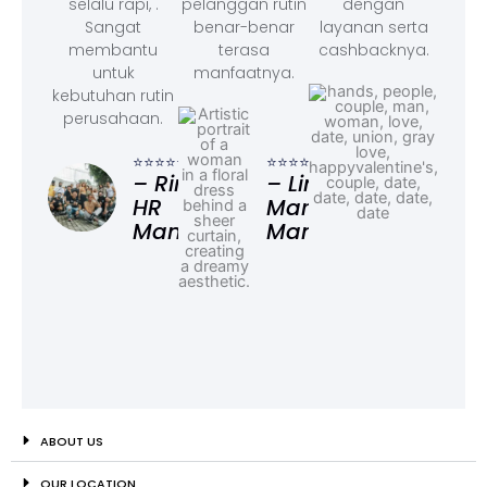
selalu rapi, .
pelanggan rutin
dengan
Sangat
benar-benar
layanan serta
membantu
terasa
cashbacknya.
untuk
manfaatnya.
kebutuhan rutin
perusahaan.
⭐⭐⭐
– F
⭐⭐⭐⭐⭐
⭐⭐⭐⭐⭐
Ad
– Rina,
– Linda,
HR
Marketing
Manager
Manager
ABOUT US
OUR LOCATION