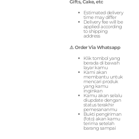
Gifts, Cake, etc
Estimated delivery
time may differ
Delivery fee will be
applied according
to shipping
address
⚠️ Order Via Whatsapp
Klik tombol yang
berada di bawah
layar kamu
Kami akan
membantu untuk
mencari produk
yang kamu
inginkan
Kamu akan selalu
diupdate dengan
status terakhir
pemesananmu
Bukti pengiriman
(foto) akan kamu
terima setelah
barang sampai