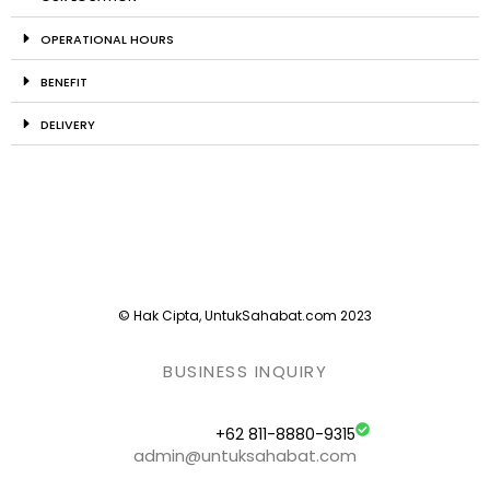
OPERATIONAL HOURS
BENEFIT
DELIVERY
© Hak Cipta, UntukSahabat.com 2023
BUSINESS INQUIRY
+62 811-8880-9315
admin@untuksahabat.com