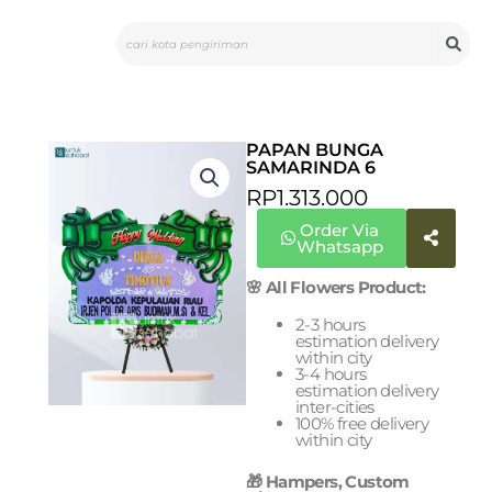
Skip
Search
to
content
PAPAN BUNGA
SAMARINDA 6
RP
1.313.000
Order Via
Whatsapp
🌸 All Flowers Product:
2-3 hours
estimation delivery
within city
3-4 hours
estimation delivery
inter-cities
100% free delivery
within city
🎁 Hampers, Custom