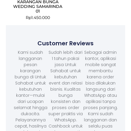
KARANGAN BUNGA
WEDDING SAMARINDA
01
Rp
1.450.000
Customer Reviews
Kami sudah
Sudah lebih dari
Sebagai admin
langganan
1 tahun pakai
kantor, aplikasi
pesan
jasa Untuk
mobile sangat
karangan
Sahabat untuk
membantu
bunga di Untuk
kebutuhan
karena order
Sahabat untuk
event dan relasi
bisa dilakukan
kebutuhan
bisnis. Kualitas
langsung dari
kantor—mulai
bunga
WhatsApp atau
dari ucapan
konsisten dan
aplikasi tanpa
selamat hingga
proses order
proses panjang.
dukacita.
super praktis via
Kami sudah
Pelayanannya
WhatsApp.
langganan dan
cepat, hasilnya
Cashback untuk
selalu puas