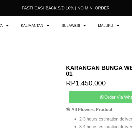
PASTI CASHBACK S/D 10% | NO MIN. ORDER
TA
KALIMANTAN
SULAWESI
MALUKU
KARANGAN BUNGA WE
01
RP
1.450.000
Order Via Wh
🌸 All Flowers Product:
2-3 hours estimation deliver
3-4 hours estimation delivery