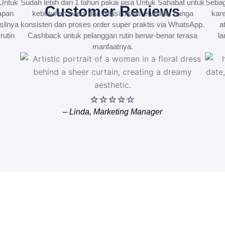
Untuk
Sudah lebih dari 1 tahun pakai jasa Untuk Sahabat untuk
Sebag
Customer Reviews
apan
kebutuhan event dan relasi bisnis. Kualitas bunga
kare
silnya
konsisten dan proses order super praktis via WhatsApp.
a
rutin
Cashback untuk pelanggan rutin benar-benar terasa
la
manfaatnya.
⭐⭐⭐⭐⭐
– Linda, Marketing Manager