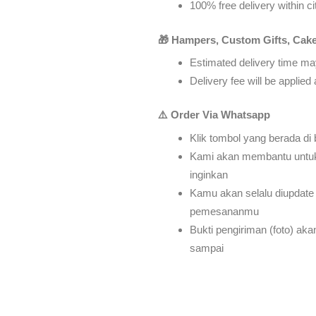
100% free delivery within ci
🎁 Hampers, Custom Gifts, Cake
Estimated delivery time may
Delivery fee will be applie
⚠️ Order Via Whatsapp
Klik tombol yang berada di
Kami akan membantu untu
inginkan
Kamu akan selalu diupdate 
pemesananmu
Bukti pengiriman (foto) ak
sampai