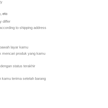
ty
, etc
 differ
d according to shipping address
 bawah layar kamu
k mencari produk yang kamu
dengan status terakhir
an kamu terima setelah barang