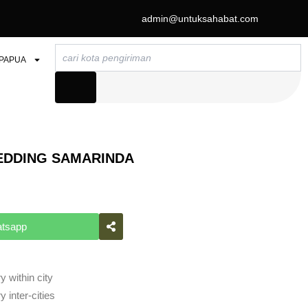
admin@untuksahabat.com
Search
PAPUA
DDING SAMARINDA
atsapp
y within city
 inter-cities