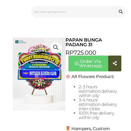
Skip
Search
to
content
PAPAN BUNGA
PADANG 31
RP
725.000
Order Via
Whatsapp
All Flowers Product:
2-3 hours
estimation delivery
within city
3-4 hours
estimation delivery
inter-cities
100% free delivery
within city
Hampers, Custom