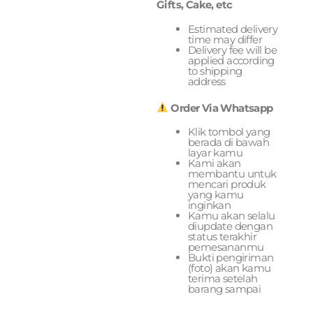
Gifts, Cake, etc
Estimated delivery
time may differ
Delivery fee will be
applied according
to shipping
address
Order Via Whatsapp
Klik tombol yang
berada di bawah
layar kamu
Kami akan
membantu untuk
mencari produk
yang kamu
inginkan
Kamu akan selalu
diupdate dengan
status terakhir
pemesananmu
Bukti pengiriman
(foto) akan kamu
terima setelah
barang sampai