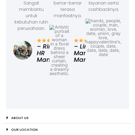
Sangat
benar-benar
layanan serta
membantu
terasa
cashbacknya.
untuk
manfaatnya.
kebutuhan rutin
perusahaan.
– F
Ad
– Rina,
– Linda,
HR
Marketing
Manager
Manager
ABOUT US
OUR LOCATION