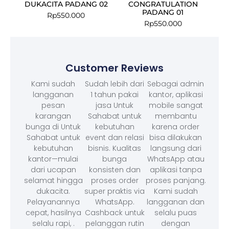
DUKACITA PADANG 02
CONGRATULATION
PADANG 01
Rp
550.000
Rp
550.000
Customer Reviews
Kami sudah
Sudah lebih dari
Sebagai admin
langganan
1 tahun pakai
kantor, aplikasi
pesan
jasa Untuk
mobile sangat
karangan
Sahabat untuk
membantu
bunga di Untuk
kebutuhan
karena order
Sahabat untuk
event dan relasi
bisa dilakukan
kebutuhan
bisnis. Kualitas
langsung dari
kantor—mulai
bunga
WhatsApp atau
dari ucapan
konsisten dan
aplikasi tanpa
selamat hingga
proses order
proses panjang.
dukacita.
super praktis via
Kami sudah
Pelayanannya
WhatsApp.
langganan dan
cepat, hasilnya
Cashback untuk
selalu puas
selalu rapi, .
pelanggan rutin
dengan