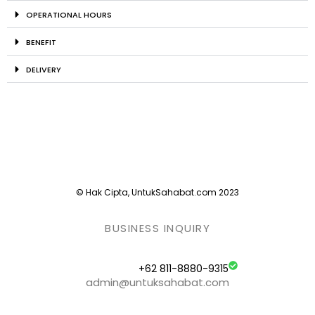
OPERATIONAL HOURS
BENEFIT
DELIVERY
© Hak Cipta, UntukSahabat.com 2023
BUSINESS INQUIRY
+62 811-8880-9315
admin@untuksahabat.com