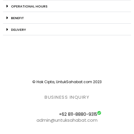
OPERATIONAL HOURS
BENEFIT
DELIVERY
© Hak Cipta, UntukSahabat.com 2023
BUSINESS INQUIRY
+62 811-8880-9315
admin@untuksahabat.com