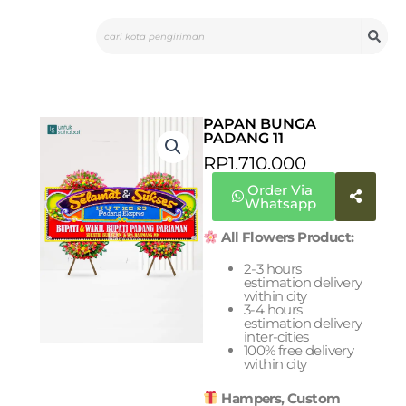
Skip
Search
to
content
PAPAN BUNGA
PADANG 11
RP
1.710.000
Order Via
Whatsapp
All Flowers Product:
2-3 hours
estimation delivery
within city
3-4 hours
estimation delivery
inter-cities
100% free delivery
within city
Hampers, Custom