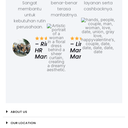
Sangat
benar-benar
layanan serta
membantu
terasa
cashbacknya.
untuk
manfaatnya.
kebutuhan rutin
perusahaan.
– F
Ad
– Rina,
– Linda,
HR
Marketing
Manager
Manager
ABOUT US
OUR LOCATION