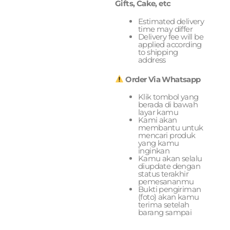
Gifts, Cake, etc
Estimated delivery
time may differ
Delivery fee will be
applied according
to shipping
address
Order Via Whatsapp
Klik tombol yang
berada di bawah
layar kamu
Kami akan
membantu untuk
mencari produk
yang kamu
inginkan
Kamu akan selalu
diupdate dengan
status terakhir
pemesananmu
Bukti pengiriman
(foto) akan kamu
terima setelah
barang sampai