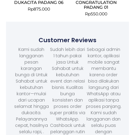
DUKACITA PADANG 06
CONGRATULATION
PADANG 01
Rp
875.000
Rp
550.000
Customer Reviews
Kami sudah
Sudah lebih dari
Sebagai admin
langganan
1 tahun pakai
kantor, aplikasi
pesan
jasa Untuk
mobile sangat
karangan
Sahabat untuk
membantu
bunga di Untuk
kebutuhan
karena order
Sahabat untuk
event dan relasi
bisa dilakukan
kebutuhan
bisnis. Kualitas
langsung dari
kantor—mulai
bunga
WhatsApp atau
dari ucapan
konsisten dan
aplikasi tanpa
selamat hingga
proses order
proses panjang.
dukacita.
super praktis via
Kami sudah
Pelayanannya
WhatsApp.
langganan dan
cepat, hasilnya
Cashback untuk
selalu puas
selalu rapi, .
pelanggan rutin
dengan