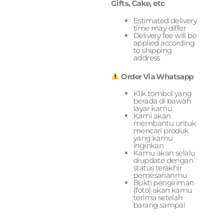
Gifts, Cake, etc
Estimated delivery
time may differ
Delivery fee will be
applied according
to shipping
address
Order Via Whatsapp
Klik tombol yang
berada di bawah
layar kamu
Kami akan
membantu untuk
mencari produk
yang kamu
inginkan
Kamu akan selalu
diupdate dengan
status terakhir
pemesananmu
Bukti pengiriman
(foto) akan kamu
terima setelah
barang sampai