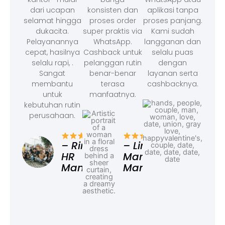
dari ucapan
konsisten dan
aplikasi tanpa
selamat hingga
proses order
proses panjang.
dukacita.
super praktis via
Kami sudah
Pelayanannya
WhatsApp.
langganan dan
cepat, hasilnya
Cashback untuk
selalu puas
selalu rapi, .
pelanggan rutin
dengan
Sangat
benar-benar
layanan serta
membantu
terasa
cashbacknya.
untuk
manfaatnya.
kebutuhan rutin
perusahaan.
– F
Ad
– Rina,
– Linda,
HR
Marketing
Manager
Manager