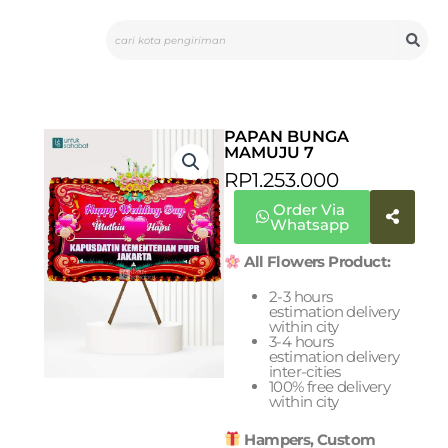
Skip
Search
to
content
PAPAN BUNGA
MAMUJU 7
RP
1.253.000
Order Via
Whatsapp
All Flowers Product:
2-3 hours
estimation delivery
within city
3-4 hours
estimation delivery
inter-cities
100% free delivery
within city
Hampers, Custom