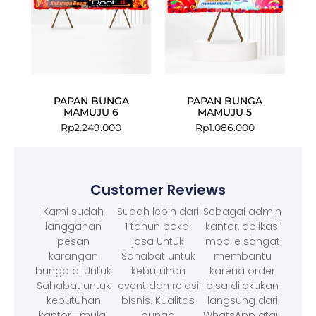
PAPAN BUNGA
PAPAN BUNGA
MAMUJU 6
MAMUJU 5
Rp
2.249.000
Rp
1.086.000
Customer Reviews
Kami sudah
Sudah lebih dari
Sebagai admin
langganan
1 tahun pakai
kantor, aplikasi
pesan
jasa Untuk
mobile sangat
karangan
Sahabat untuk
membantu
bunga di Untuk
kebutuhan
karena order
Sahabat untuk
event dan relasi
bisa dilakukan
kebutuhan
bisnis. Kualitas
langsung dari
kantor—mulai
bunga
WhatsApp atau