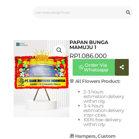
Skip
Search
to
content
PAPAN BUNGA
MAMUJU 1
RP
1.086.000
Order Via
Whatsapp
🌸 All Flowers Product:
2-3 hours
estimation delivery
within city
3-4 hours
estimation delivery
inter-cities
100% free delivery
within city
🎁 Hampers, Custom