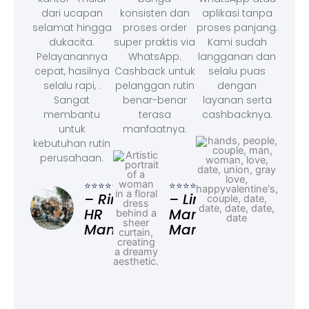
dari ucapan
konsisten dan
aplikasi tanpa
selamat hingga
proses order
proses panjang.
dukacita.
super praktis via
Kami sudah
Pelayanannya
WhatsApp.
langganan dan
cepat, hasilnya
Cashback untuk
selalu puas
selalu rapi, .
pelanggan rutin
dengan
Sangat
benar-benar
layanan serta
membantu
terasa
cashbacknya.
untuk
manfaatnya.
kebutuhan rutin
perusahaan.
⭐⭐⭐
– F
⭐⭐⭐⭐⭐
⭐⭐⭐⭐⭐
Ad
– Rina,
– Linda,
HR
Marketing
Manager
Manager