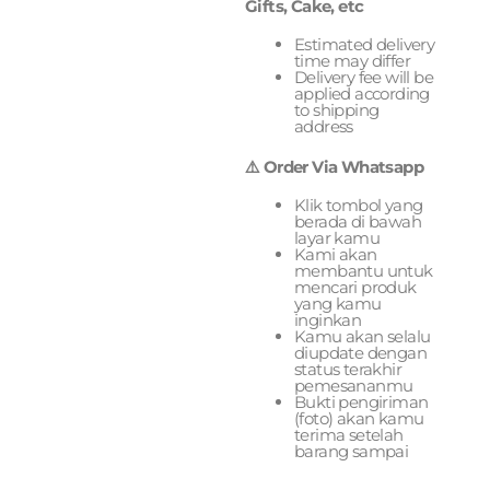
Gifts, Cake, etc
Estimated delivery
time may differ
Delivery fee will be
applied according
to shipping
address
⚠️ Order Via Whatsapp
Klik tombol yang
berada di bawah
layar kamu
Kami akan
membantu untuk
mencari produk
yang kamu
inginkan
Kamu akan selalu
diupdate dengan
status terakhir
pemesananmu
Bukti pengiriman
(foto) akan kamu
terima setelah
barang sampai