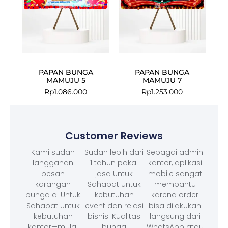
PAPAN BUNGA
PAPAN BUNGA
MAMUJU 5
MAMUJU 7
Rp
1.086.000
Rp
1.253.000
Customer Reviews
Kami sudah
Sudah lebih dari
Sebagai admin
langganan
1 tahun pakai
kantor, aplikasi
pesan
jasa Untuk
mobile sangat
karangan
Sahabat untuk
membantu
bunga di Untuk
kebutuhan
karena order
Sahabat untuk
event dan relasi
bisa dilakukan
kebutuhan
bisnis. Kualitas
langsung dari
kantor—mulai
bunga
WhatsApp atau