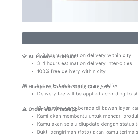
2-3 hours estimation delivery within city
🌸 All Flowers Product:
3-4 hours estimation delivery inter-cities
100% free delivery within city
Estimated delivery time may differ
🎁 Hampers, Custom Gifts, Cake, etc
Delivery fee will be applied according to s
Klik tombol yang berada di bawah layar k
⚠️ Order Via Whatsapp
Kami akan membantu untuk mencari produ
Kamu akan selalu diupdate dengan status 
Bukti pengiriman (foto) akan kamu terima 