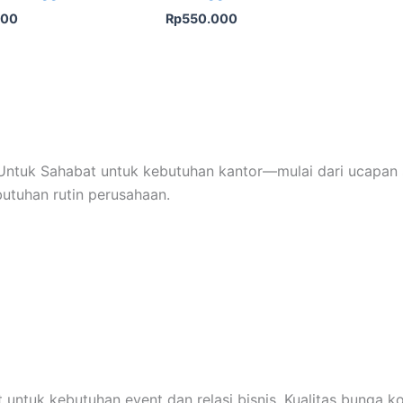
000
Rp
550.000
ntuk Sahabat untuk kebutuhan kantor—mulai dari ucapan s
butuhan rutin perusahaan.
 untuk kebutuhan event dan relasi bisnis. Kualitas bunga k