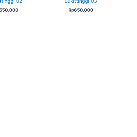
ttinggi 02
Bukittinggi 03
550.000
Rp
650.000