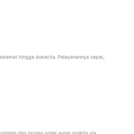
elamat hingga dukacita. Pelayanannya cepat,
onsisten dan proses order super praktis via