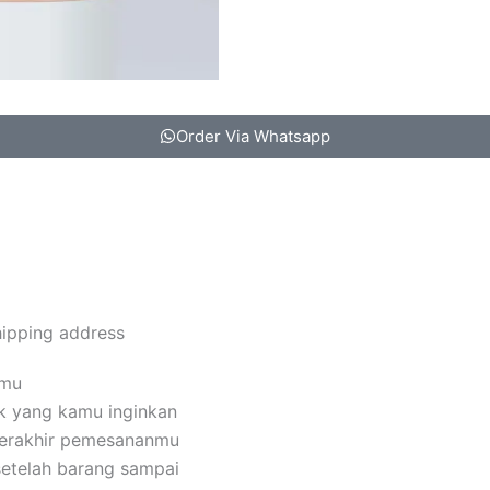
Order Via Whatsapp
hipping address
amu
k yang kamu inginkan
terakhir pemesananmu
setelah barang sampai