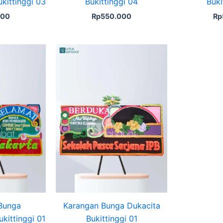
kittinggi 03
Bukittinggi 04
Buki
000
Rp
550.000
Rp
Bunga
Karangan Bunga Dukacita
kittinggi 01
Bukittinggi 01