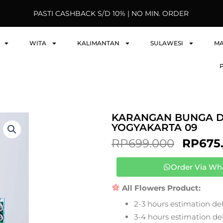
PASTI CASHBACK S/D 10% | NO MIN. ORDER
WITA
KALIMANTAN
SULAWESI
M
KARANGAN BUNGA D
YOGYAKARTA 09
ORIGI
RP
699.000
RP
675
PRICE
WAS:
Order Via Wh
RP699.
All Flowers Product:
2-3 hours estimation del
3-4 hours estimation deli