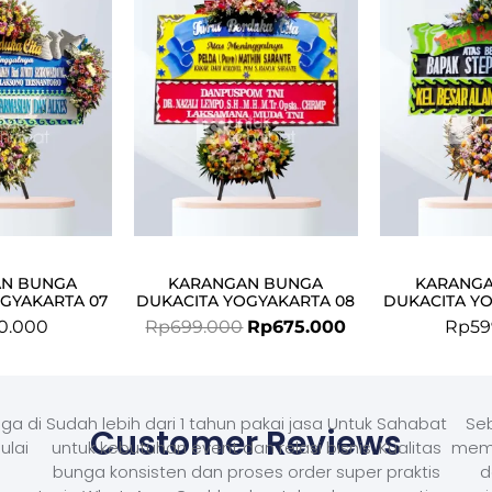
was:
is:
Rp699.000.
Rp675.000.
N BUNGA
KARANGAN BUNGA
KARANG
GYAKARTA 07
DUKACITA YOGYAKARTA 08
DUKACITA Y
0.000
Rp
699.000
Rp
675.000
Rp
59
ga di
Sudah lebih dari 1 tahun pakai jasa Untuk Sahabat
Seb
Customer Reviews
ulai
untuk kebutuhan event dan relasi bisnis. Kualitas
memb
bunga konsisten dan proses order super praktis
d