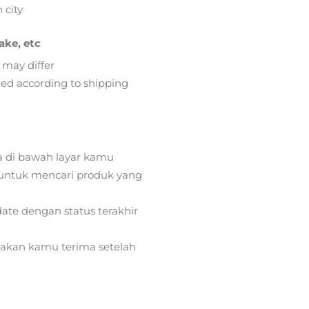
 city
ake, etc
 may differ
lied according to shipping
a di bawah layar kamu
ntuk mencari produk yang
ate dengan status terakhir
) akan kamu terima setelah