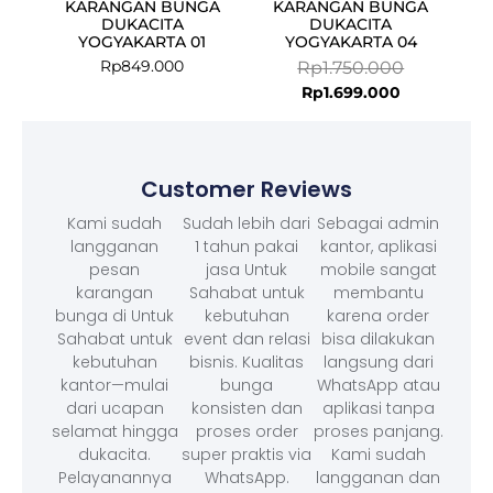
KARANGAN BUNGA
KARANGAN BUNGA
DUKACITA
DUKACITA
YOGYAKARTA 01
YOGYAKARTA 04
Rp
849.000
Rp
1.750.000
Rp
1.699.000
Customer Reviews
Kami sudah
Sudah lebih dari
Sebagai admin
langganan
1 tahun pakai
kantor, aplikasi
pesan
jasa Untuk
mobile sangat
karangan
Sahabat untuk
membantu
bunga di Untuk
kebutuhan
karena order
Sahabat untuk
event dan relasi
bisa dilakukan
kebutuhan
bisnis. Kualitas
langsung dari
kantor—mulai
bunga
WhatsApp atau
dari ucapan
konsisten dan
aplikasi tanpa
selamat hingga
proses order
proses panjang.
dukacita.
super praktis via
Kami sudah
Pelayanannya
WhatsApp.
langganan dan