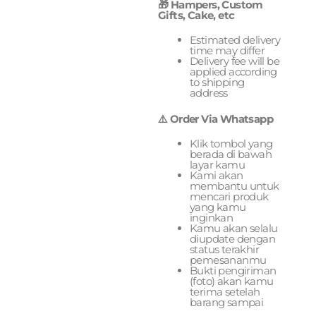
🎁 Hampers, Custom
Gifts, Cake, etc
Estimated delivery
time may differ
Delivery fee will be
applied according
to shipping
address
⚠️ Order Via Whatsapp
Klik tombol yang
berada di bawah
layar kamu
Kami akan
membantu untuk
mencari produk
yang kamu
inginkan
Kamu akan selalu
diupdate dengan
status terakhir
pemesananmu
Bukti pengiriman
(foto) akan kamu
terima setelah
barang sampai