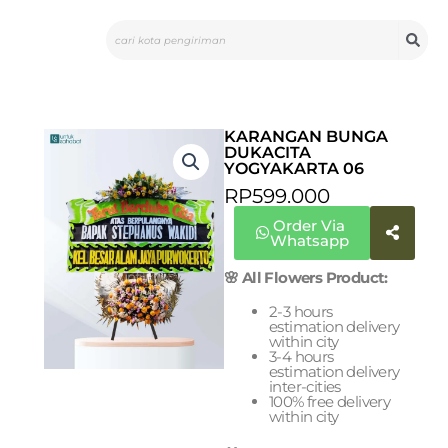
Skip
Search
to
content
KARANGAN BUNGA
DUKACITA
YOGYAKARTA 06
RP
599.000
Order Via
Whatsapp
🌸 All Flowers Product:
2-3 hours
estimation delivery
within city
3-4 hours
estimation delivery
inter-cities
100% free delivery
within city