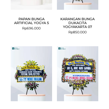
PAPAN BUNGA
KARANGAN BUNGA
ARTIFICIAL YOGYA 5
DUKACITA
YOGYAKARTA 07
Rp
696.000
Rp
850.000
Current
Original
price
price
is:
was:
Rp1.699.000
Rp1.750.000