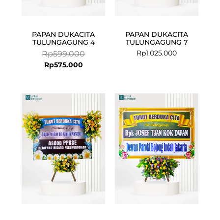
PAPAN DUKACITA
PAPAN DUKACITA
TULUNGAGUNG 4
TULUNGAGUNG 7
Rp
1.025.000
Rp
599.000
Rp
575.000
Current
Original
Current
Original
price
price
price
price
is:
was:
is:
was:
Rp925.000.
Rp949.000.
Rp575.000.
Rp599.000.