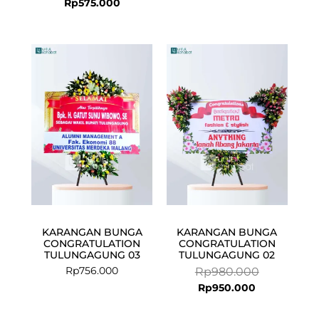
Rp
575.000
Current
Original
price
price
is:
was:
Rp950.000.
Rp980.000.
KARANGAN BUNGA
KARANGAN BUNGA
CONGRATULATION
CONGRATULATION
TULUNGAGUNG 03
TULUNGAGUNG 02
Rp
756.000
Rp
980.000
Rp
950.000