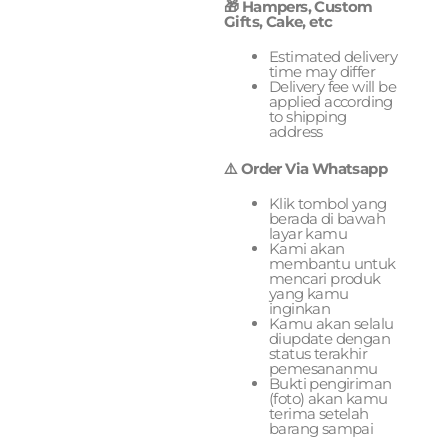
🎁 Hampers, Custom
Gifts, Cake, etc
Estimated delivery
time may differ
Delivery fee will be
applied according
to shipping
address
⚠️ Order Via Whatsapp
Klik tombol yang
berada di bawah
layar kamu
Kami akan
membantu untuk
mencari produk
yang kamu
inginkan
Kamu akan selalu
diupdate dengan
status terakhir
pemesananmu
Bukti pengiriman
(foto) akan kamu
terima setelah
barang sampai