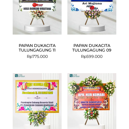
PAPAN DUKACITA
PAPAN DUKACITA
TULUNGAGUNG 11
TULUNGAGUNG 09
Rp
775.000
Rp
599.000
Current
Original
price
price
is:
was:
Rp575.000.
Rp599.000.