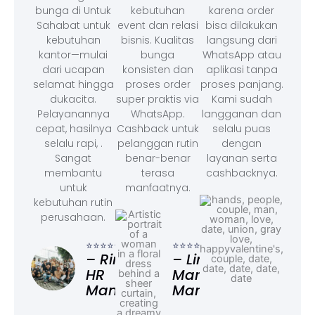
bunga di Untuk
kebutuhan
karena order
Sahabat untuk
event dan relasi
bisa dilakukan
kebutuhan
bisnis. Kualitas
langsung dari
kantor—mulai
bunga
WhatsApp atau
dari ucapan
konsisten dan
aplikasi tanpa
selamat hingga
proses order
proses panjang.
dukacita.
super praktis via
Kami sudah
Pelayanannya
WhatsApp.
langganan dan
cepat, hasilnya
Cashback untuk
selalu puas
selalu rapi, .
pelanggan rutin
dengan
Sangat
benar-benar
layanan serta
membantu
terasa
cashbacknya.
untuk
manfaatnya.
kebutuhan rutin
perusahaan.
⭐⭐⭐
– F
⭐⭐⭐⭐⭐
⭐⭐⭐⭐⭐
Ad
– Rina,
– Linda,
HR
Marketing
Manager
Manager