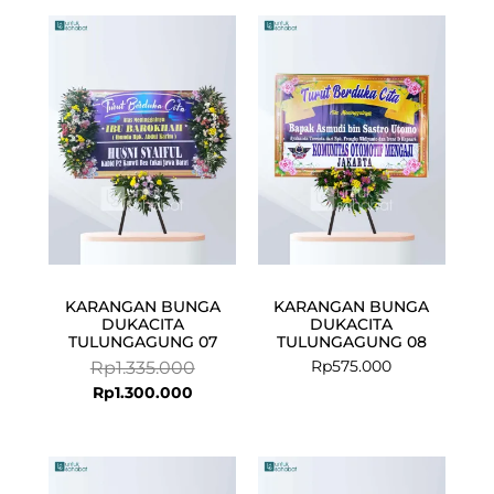
Current
Original
price
price
is:
was:
Rp1.300.000.
Rp1.335.000.
KARANGAN BUNGA
KARANGAN BUNGA
DUKACITA
DUKACITA
TULUNGAGUNG 07
TULUNGAGUNG 08
Rp
575.000
Rp
1.335.000
Rp
1.300.000
Current
Original
price
price