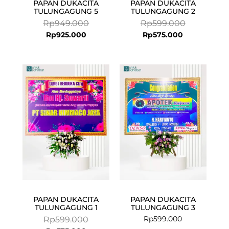
PAPAN DUKACITA
PAPAN DUKACITA
TULUNGAGUNG 5
TULUNGAGUNG 2
Rp
949.000
Rp
599.000
Rp
925.000
Rp
575.000
Current
Original
price
price
is:
was:
Rp575.000.
Rp599.000.
PAPAN DUKACITA
PAPAN DUKACITA
TULUNGAGUNG 1
TULUNGAGUNG 3
Rp
599.000
Rp
599.000