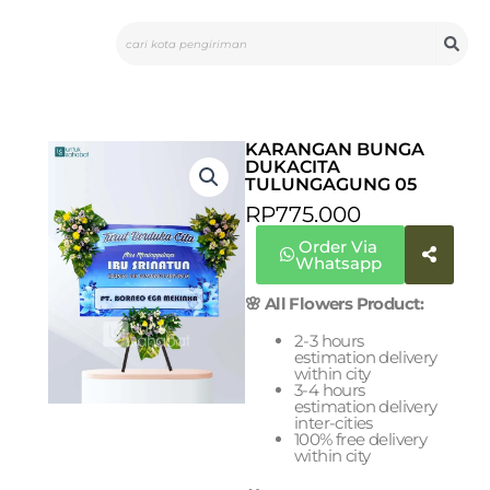
Skip
Search
to
content
KARANGAN BUNGA
DUKACITA
TULUNGAGUNG 05
RP
775.000
Order Via
Whatsapp
🌸 All Flowers Product:
2-3 hours
estimation delivery
within city
3-4 hours
estimation delivery
inter-cities
100% free delivery
within city