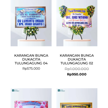
is:
was:
Rp950.000.
Rp1.000.00
KARANGAN BUNGA
KARANGAN BUNGA
DUKACITA
DUKACITA
TULUNGAGUNG 04
TULUNGAGUNG 02
Rp
575.000
Rp
1.000.000
Rp
950.000
Current
Original
Original
Curre
price
price
price
price
is:
was:
was:
is:
Rp575.000.
Rp599.000.
Rp575.000.
Rp547.