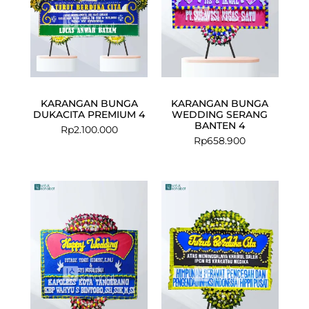
KARANGAN BUNGA
KARANGAN BUNGA
DUKACITA PREMIUM 4
WEDDING SERANG
BANTEN 4
Rp
2.100.000
Rp
658.900
Current
Original
price
price
is:
was:
Rp575.000.
Rp658.900.