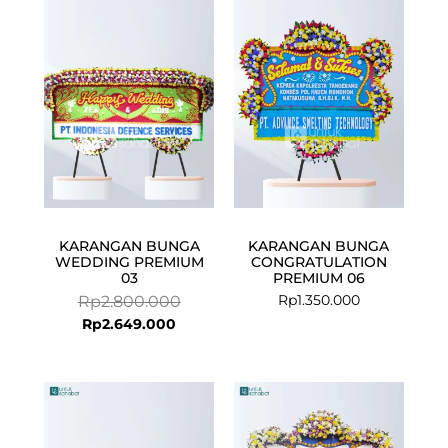
price
price
is:
was:
Rp2.649.000.
Rp2.800.000.
KARANGAN BUNGA
KARANGAN BUNGA
WEDDING PREMIUM
CONGRATULATION
03
PREMIUM 06
Rp
1.350.000
Rp
2.800.000
Rp
2.649.000
Current
Original
price
price
is:
was: