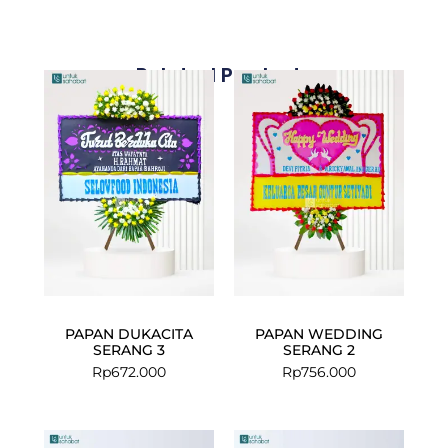
Related Products
PAPAN DUKACITA
PAPAN WEDDING
SERANG 3
SERANG 2
Rp
672.000
Rp
756.000
Current
Original