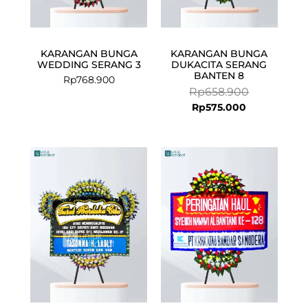
KARANGAN BUNGA
KARANGAN BUNGA
WEDDING SERANG 3
DUKACITA SERANG
BANTEN 8
Rp
768.900
Rp
658.900
Rp
575.000
Current
Original
price
price
is:
was:
Rp625.000.
Rp658.900.