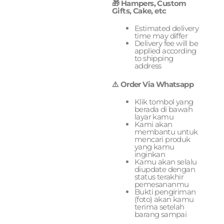
🎁 Hampers, Custom
Gifts, Cake, etc
Estimated delivery
time may differ
Delivery fee will be
applied according
to shipping
address
⚠️ Order Via Whatsapp
Klik tombol yang
berada di bawah
layar kamu
Kami akan
membantu untuk
mencari produk
yang kamu
inginkan
Kamu akan selalu
diupdate dengan
status terakhir
pemesananmu
Bukti pengiriman
(foto) akan kamu
terima setelah
barang sampai