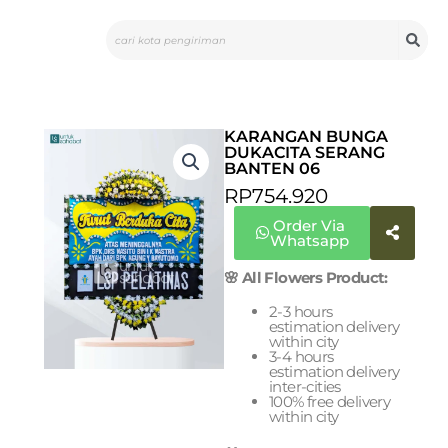
Skip
Search
to
content
KARANGAN BUNGA
DUKACITA SERANG
BANTEN 06
RP
754.920
Order Via
Whatsapp
🌸 All Flowers Product:
2-3 hours
estimation delivery
within city
3-4 hours
estimation delivery
inter-cities
100% free delivery
within city