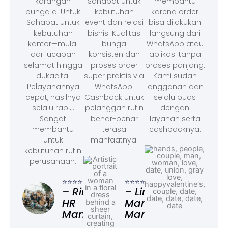
karangan
Sahabat untuk
membantu
bunga di Untuk
kebutuhan
karena order
Sahabat untuk
event dan relasi
bisa dilakukan
kebutuhan
bisnis. Kualitas
langsung dari
kantor—mulai
bunga
WhatsApp atau
dari ucapan
konsisten dan
aplikasi tanpa
selamat hingga
proses order
proses panjang.
dukacita.
super praktis via
Kami sudah
Pelayanannya
WhatsApp.
langganan dan
cepat, hasilnya
Cashback untuk
selalu puas
selalu rapi, .
pelanggan rutin
dengan
Sangat
benar-benar
layanan serta
membantu
terasa
cashbacknya.
untuk
manfaatnya.
kebutuhan rutin
perusahaan.
⭐⭐⭐
– F
⭐⭐⭐⭐⭐
⭐⭐⭐⭐⭐
Ad
– Rina,
– Linda,
HR
Marketing
Manager
Manager