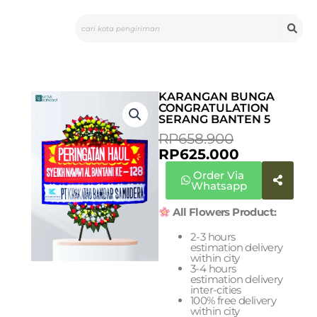
Skip
Search
to
content
KARANGAN BUNGA
CONGRATULATION
SERANG BANTEN 5
CURRENT
ORIGINAL
RP
658.900
PRICE
PRICE
RP
625.000
IS:
WAS:
Order Via
RP625.000.
RP658.900
Whatsapp
All Flowers Product:
2-3 hours
estimation delivery
within city
3-4 hours
estimation delivery
inter-cities
100% free delivery
within city