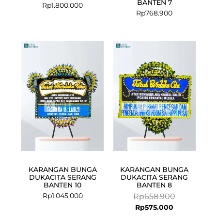
BANTEN 7
Rp
1.800.000
Rp
768.900
Current
Original
price
price
is:
was:
Rp575.000.
Rp658.900.
KARANGAN BUNGA
KARANGAN BUNGA
DUKACITA SERANG
DUKACITA SERANG
BANTEN 10
BANTEN 8
Rp
1.045.000
Rp
658.900
Rp
575.000