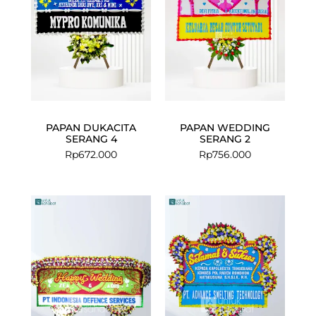
PAPAN DUKACITA
PAPAN WEDDING
SERANG 4
SERANG 2
Rp
672.000
Rp
756.000
Current
Original
price
price
is:
was:
Rp2.649.000.
Rp2.800.000.