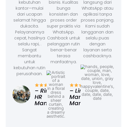
kebutuhan
bisnis. Kualitas
langsung dari
kantor—mulai
bunga
WhatsApp atau
dari ucapan
konsisten dan
aplikasi tanpa
selamat hingga
proses order
proses panjang.
dukacita.
super praktis via
Kami sudah
Pelayanannya
WhatsApp.
langganan dan
cepat, hasilnya
Cashback untuk
selalu puas
selalu rapi, .
pelanggan rutin
dengan
Sangat
benar-benar
layanan serta
membantu
terasa
cashbacknya.
untuk
manfaatnya.
kebutuhan rutin
perusahaan.
– F
Ad
– Rina,
– Linda,
HR
Marketing
Manager
Manager