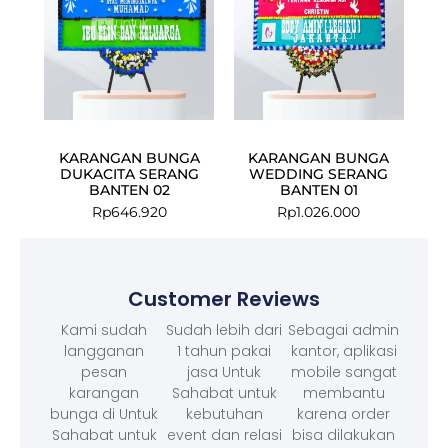
KARANGAN BUNGA
KARANGAN BUNGA
DUKACITA SERANG
WEDDING SERANG
BANTEN 02
BANTEN 01
Rp
646.920
Rp
1.026.000
Customer Reviews
Kami sudah
Sudah lebih dari
Sebagai admin
langganan
1 tahun pakai
kantor, aplikasi
pesan
jasa Untuk
mobile sangat
karangan
Sahabat untuk
membantu
bunga di Untuk
kebutuhan
karena order
Sahabat untuk
event dan relasi
bisa dilakukan