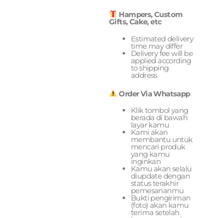
Hampers, Custom
Gifts, Cake, etc
Estimated delivery
time may differ
Delivery fee will be
applied according
to shipping
address
Order Via Whatsapp
Klik tombol yang
berada di bawah
layar kamu
Kami akan
membantu untuk
mencari produk
yang kamu
inginkan
Kamu akan selalu
diupdate dengan
status terakhir
pemesananmu
Bukti pengiriman
(foto) akan kamu
terima setelah