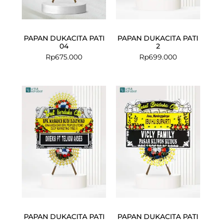
PAPAN DUKACITA PATI
PAPAN DUKACITA PATI
04
2
Rp
675.000
Rp
699.000
Current
Original
Current
Original
price
price
price
price
is:
was:
is:
was:
Rp825.000.
Rp849.000.
Rp675.000.
Rp699.000.
PAPAN DUKACITA PATI
PAPAN DUKACITA PATI