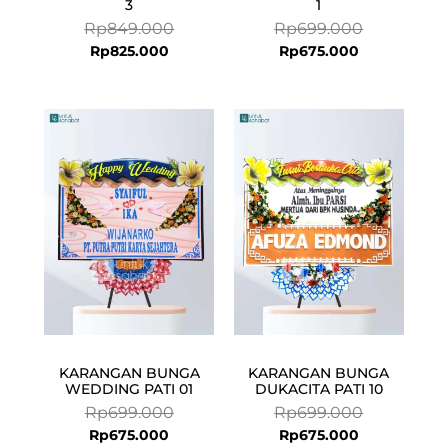
3
1
Rp
849.000
Rp
699.000
Rp
825.000
Rp
675.000
Current
Original
Current
Original
price
price
price
price
is:
was:
is:
was:
Rp675.000.
Rp699.000.
Rp675.000.
Rp699.000.
KARANGAN BUNGA
KARANGAN BUNGA
WEDDING PATI 01
DUKACITA PATI 10
Rp
699.000
Rp
699.000
Rp
675.000
Rp
675.000