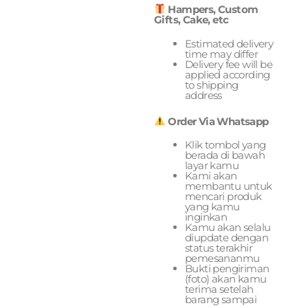
Hampers, Custom
Gifts, Cake, etc
Estimated delivery
time may differ
Delivery fee will be
applied according
to shipping
address
Order Via Whatsapp
Klik tombol yang
berada di bawah
layar kamu
Kami akan
membantu untuk
mencari produk
yang kamu
inginkan
Kamu akan selalu
diupdate dengan
status terakhir
pemesananmu
Bukti pengiriman
(foto) akan kamu
terima setelah
barang sampai