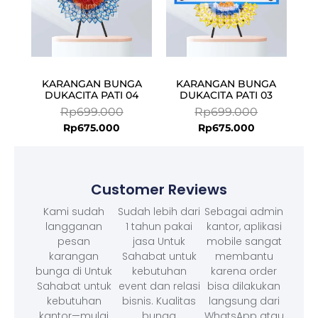
KARANGAN BUNGA
KARANGAN BUNGA
DUKACITA PATI 04
DUKACITA PATI 03
Rp
699.000
Rp
699.000
Rp
675.000
Rp
675.000
Customer Reviews
Kami sudah
Sudah lebih dari
Sebagai admin
langganan
1 tahun pakai
kantor, aplikasi
pesan
jasa Untuk
mobile sangat
karangan
Sahabat untuk
membantu
bunga di Untuk
kebutuhan
karena order
Sahabat untuk
event dan relasi
bisa dilakukan
kebutuhan
bisnis. Kualitas
langsung dari
kantor—mulai
bunga
WhatsApp atau