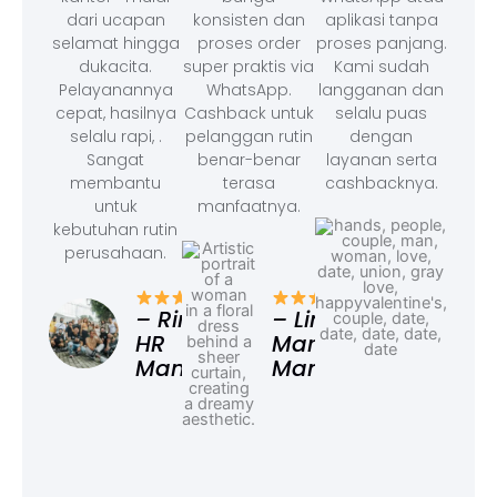
dari ucapan
konsisten dan
aplikasi tanpa
selamat hingga
proses order
proses panjang.
dukacita.
super praktis via
Kami sudah
Pelayanannya
WhatsApp.
langganan dan
cepat, hasilnya
Cashback untuk
selalu puas
selalu rapi, .
pelanggan rutin
dengan
Sangat
benar-benar
layanan serta
membantu
terasa
cashbacknya.
untuk
manfaatnya.
kebutuhan rutin
perusahaan.
– F
Ad
– Rina,
– Linda,
HR
Marketing
Manager
Manager