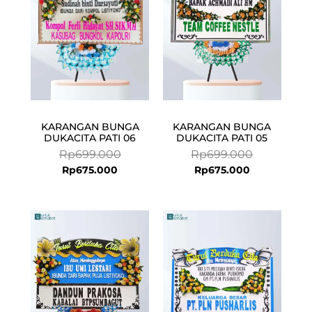
KARANGAN BUNGA
KARANGAN BUNGA
DUKACITA PATI 06
DUKACITA PATI 05
Rp
699.000
Rp
699.000
Rp
675.000
Rp
675.000
Current
Original
Current
Original
price
price
price
price
is:
was:
is:
was:
Rp675.000.
Rp699.000.
Rp675.000.
Rp699.000.