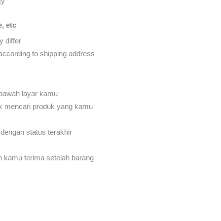
ty
, etc
 differ
d according to shipping address
 bawah layar kamu
k mencari produk yang kamu
dengan status terakhir
an kamu terima setelah barang