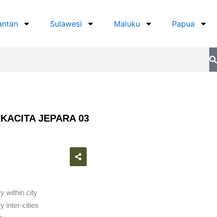
antan
Sulawesi
Maluku
Papua
ACITA JEPARA 03
atsapp
y within city
 inter-cities