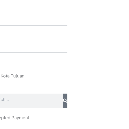
 Kota Tujuan
ch
epted Payment