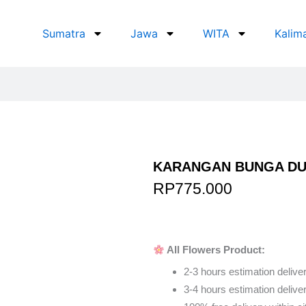
Sumatra
Jawa
WITA
Kalim
KARANGAN BUNGA DUK
RP
775.000
Order Via Wh
All Flowers Product:
2-3 hours estimation deliver
3-4 hours estimation delivery