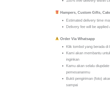
100% free delivery within ci
Hampers, Custom Gifts, Cake
Estimated delivery time may
Delivery fee will be applie
Order Via Whatsapp
Klik tombol yang berada di
Kami akan membantu untu
inginkan
Kamu akan selalu diupdate 
pemesananmu
Bukti pengiriman (foto) ak
sampai