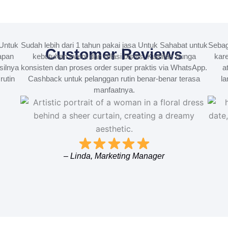
Untuk
Sudah lebih dari 1 tahun pakai jasa Untuk Sahabat untuk
Sebag
Customer Reviews
apan
kebutuhan event dan relasi bisnis. Kualitas bunga
kare
silnya
konsisten dan proses order super praktis via WhatsApp.
a
rutin
Cashback untuk pelanggan rutin benar-benar terasa
la
manfaatnya.
– Linda, Marketing Manager