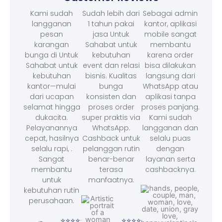
Kami sudah
Sudah lebih dari
Sebagai admin
langganan
1 tahun pakai
kantor, aplikasi
pesan
jasa Untuk
mobile sangat
karangan
Sahabat untuk
membantu
bunga di Untuk
kebutuhan
karena order
Sahabat untuk
event dan relasi
bisa dilakukan
kebutuhan
bisnis. Kualitas
langsung dari
kantor—mulai
bunga
WhatsApp atau
dari ucapan
konsisten dan
aplikasi tanpa
selamat hingga
proses order
proses panjang.
dukacita.
super praktis via
Kami sudah
Pelayanannya
WhatsApp.
langganan dan
cepat, hasilnya
Cashback untuk
selalu puas
selalu rapi, .
pelanggan rutin
dengan
Sangat
benar-benar
layanan serta
membantu
terasa
cashbacknya.
untuk
manfaatnya.
kebutuhan rutin
perusahaan.
⭐⭐⭐
– F
⭐⭐⭐⭐⭐
⭐⭐⭐⭐⭐