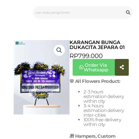
Skip
Search
to
content
KARANGAN BUNGA
DUKACITA JEPARA 01
RP
799.000
Order Via
Whatsapp
🌸 All Flowers Product:
2-3 hours
estimation delivery
within city
3-4 hours
estimation delivery
inter-cities
100% free delivery
within city
🎁 Hampers, Custom