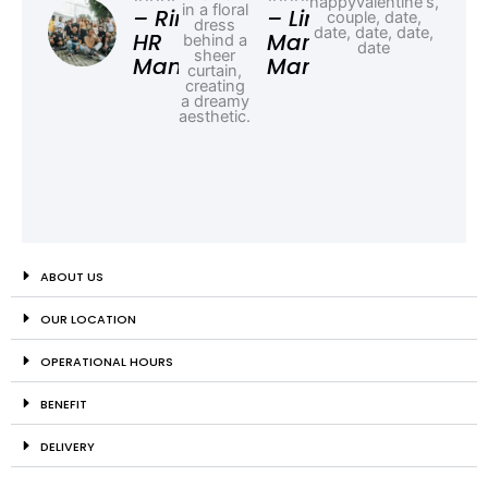
Ad
– Rina,
– Linda,
HR
Marketing
Manager
Manager
ABOUT US
OUR LOCATION
OPERATIONAL HOURS
BENEFIT
DELIVERY