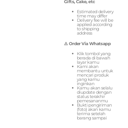
Gifts, Cake, etc
Estimated delivery
time may differ
Delivery fee will be
applied according
to shipping
address
⚠️ Order Via Whatsapp
Klik tombol yang
berada di bawah
layar kamu
Kami akan
membantu untuk
mencari produk
yang kamu
inginkan
Kamu akan selalu
diupdate dengan
status terakhir
pemesananmu
Bukti pengiriman
(foto) akan kamu
terima setelah
barang sampai