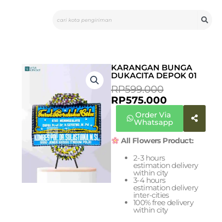
Skip
Search
to
content
KARANGAN BUNGA
DUKACITA DEPOK 01
CURRENT
ORIGINAL
RP
599.000
PRICE
PRICE
RP
575.000
IS:
WAS:
Order Via
RP575.000.
RP599.000
Whatsapp
All Flowers Product:
2-3 hours
estimation delivery
within city
3-4 hours
estimation delivery
inter-cities
100% free delivery
within city