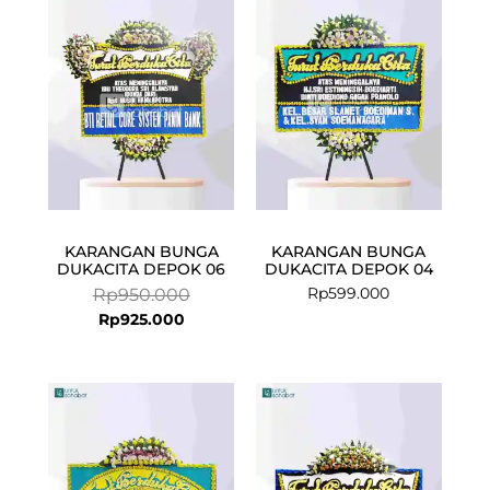
is:
was:
Rp925.000.
Rp950.000.
KARANGAN BUNGA
KARANGAN BUNGA
DUKACITA DEPOK 06
DUKACITA DEPOK 04
Rp
599.000
Rp
950.000
Rp
925.000
Current
Original
price
price
is:
was:
Rp575.000.
Rp599.000.