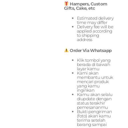
Hampers, Custom
Gifts, Cake, etc
Estimated delivery
time may differ
Delivery fee will be
applied according
to shipping
address
Order Via Whatsapp
Klik tombol yang
berada di bawah
layar kamu
Kami akan
membantu untuk
mencari produk
yang kamu
inginkan
Kamu akan selalu
diupdate dengan
status terakhir
pemesananmu
Bukti pengiriman
(foto) akan kamu
terima setelah
barang sampai