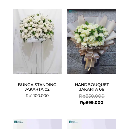
Current
Original
price
price
is:
was:
Rp699.000.
Rp850.000.
BUNGA STANDING
HANDBOUQUET
JAKARTA 02
JAKARTA 06
Rp
1.100.000
Rp
850.000
Rp
699.000
Current
Original
price
price