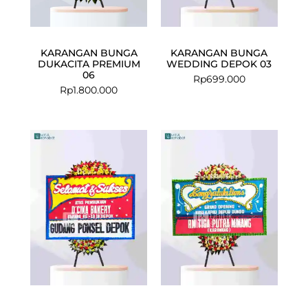
KARANGAN BUNGA
KARANGAN BUNGA
DUKACITA PREMIUM
WEDDING DEPOK 03
06
Rp
699.000
Rp
1.800.000
Current
Original
Current
Original
price
price
price
price
is:
was:
is:
was:
Rp674.500.
Rp699.000.
Rp575.000.
Rp599.000.