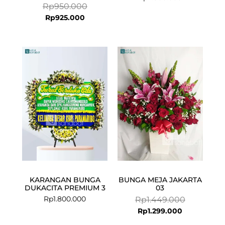
Rp
950.000
Rp
925.000
Current
Original
price
price
is:
was:
Rp1.299.000
Rp1.449.000
KARANGAN BUNGA
BUNGA MEJA JAKARTA
DUKACITA PREMIUM 3
03
Rp
1.800.000
Rp
1.449.000
Rp
1.299.000