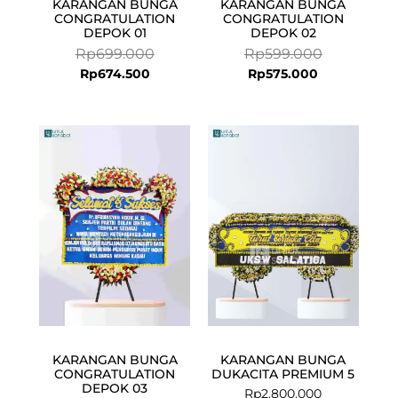
KARANGAN BUNGA
KARANGAN BUNGA
CONGRATULATION
CONGRATULATION
DEPOK 01
DEPOK 02
Rp
699.000
Rp
599.000
Rp
674.500
Rp
575.000
Current
Original
price
price
is:
was:
Rp925.000.
Rp950.000.
KARANGAN BUNGA
KARANGAN BUNGA
CONGRATULATION
DUKACITA PREMIUM 5
DEPOK 03
Rp
2.800.000