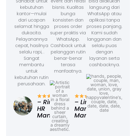
Sahabat untuk
event dan relasi
bisa dilakukan
kebutuhan
bisnis. Kualitas
langsung dari
kantor—mulai
bunga
WhatsApp atau
dari ucapan
konsisten dan
aplikasi tanpa
selamat hingga
proses order
proses panjang.
dukacita.
super praktis via
Kami sudah
Pelayanannya
WhatsApp.
langganan dan
cepat, hasilnya
Cashback untuk
selalu puas
selalu rapi, .
pelanggan rutin
dengan
Sangat
benar-benar
layanan serta
membantu
terasa
cashbacknya.
untuk
manfaatnya.
kebutuhan rutin
perusahaan.
– F
Ad
– Rina,
– Linda,
HR
Marketing
Manager
Manager