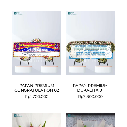
PAPAN PREMIUM
PAPAN PREMIUM
CONGRATULATION 02
DUKACITA 01
Rp
1.700.000
Rp
2.800.000
Current
Original
Current
Original
price
price
price
price