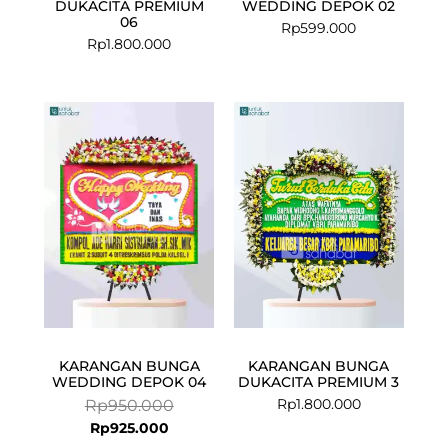
DUKACITA PREMIUM
WEDDING DEPOK 02
06
Rp
599.000
Rp
1.800.000
Current
Original
price
price
is:
was:
Rp925.000.
Rp950.000.
KARANGAN BUNGA
KARANGAN BUNGA
WEDDING DEPOK 04
DUKACITA PREMIUM 3
Rp
1.800.000
Rp
950.000
Rp
925.000