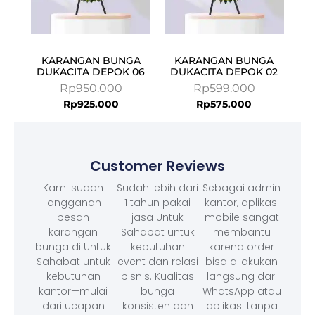
KARANGAN BUNGA
KARANGAN BUNGA
DUKACITA DEPOK 06
DUKACITA DEPOK 02
Rp
950.000
Rp
599.000
Rp
925.000
Rp
575.000
Customer Reviews
Kami sudah
Sudah lebih dari
Sebagai admin
langganan
1 tahun pakai
kantor, aplikasi
pesan
jasa Untuk
mobile sangat
karangan
Sahabat untuk
membantu
bunga di Untuk
kebutuhan
karena order
Sahabat untuk
event dan relasi
bisa dilakukan
kebutuhan
bisnis. Kualitas
langsung dari
kantor—mulai
bunga
WhatsApp atau
dari ucapan
konsisten dan
aplikasi tanpa