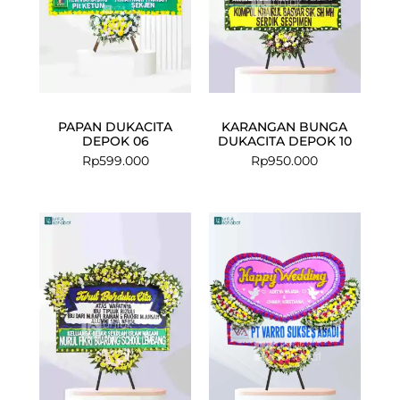
PAPAN DUKACITA
KARANGAN BUNGA
DEPOK 06
DUKACITA DEPOK 10
Rp
599.000
Rp
950.000
Current
Original
price
price
is:
was:
Rp1.549.000
Rp1.649.000