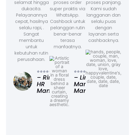
selamat hingga
proses order
proses panjang.
dukacita.
super praktis via
Kami sudah
Pelayanannya
WhatsApp.
langganan dan
cepat, hasilnya
Cashback untuk
selalu puas
selalu rapi, .
pelanggan rutin
dengan
Sangat
benar-benar
layanan serta
membantu
terasa
cashbacknya.
untuk
manfaatnya.
kebutuhan rutin
perusahaan.
⭐⭐⭐
– F
⭐⭐⭐⭐⭐
⭐⭐⭐⭐⭐
Ad
– Rina,
– Linda,
HR
Marketing
Manager
Manager