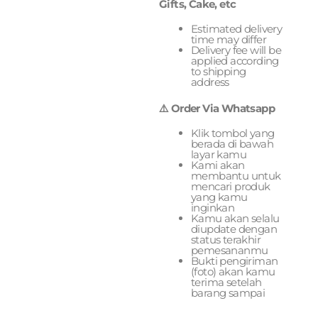
Gifts, Cake, etc
Estimated delivery
time may differ
Delivery fee will be
applied according
to shipping
address
⚠️ Order Via Whatsapp
Klik tombol yang
berada di bawah
layar kamu
Kami akan
membantu untuk
mencari produk
yang kamu
inginkan
Kamu akan selalu
diupdate dengan
status terakhir
pemesananmu
Bukti pengiriman
(foto) akan kamu
terima setelah
barang sampai