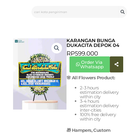
Skip
Search
to
content
KARANGAN BUNGA
DUKACITA DEPOK 04
RP
599.000
Order Via
Whatsapp
🌸 All Flowers Product:
2-3 hours
estimation delivery
within city
3-4 hours
estimation delivery
inter-cities
100% free delivery
within city
🎁 Hampers, Custom