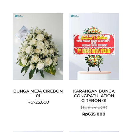
Current
Original
price
price
is:
was:
Rp635.000.
Rp649.000.
BUNGA MEJA CIREBON
KARANGAN BUNGA
01
CONGRATULATION
CIREBON 01
Rp
725.000
Rp
649.000
Rp
635.000