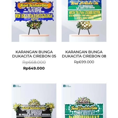
Rp649.000.
Rp668.000.
KARANGAN BUNGA
KARANGAN BUNGA
DUKACITA CIREBON 05
DUKACITA CIREBON 08
Rp
699.000
Rp
668.000
Rp
649.000