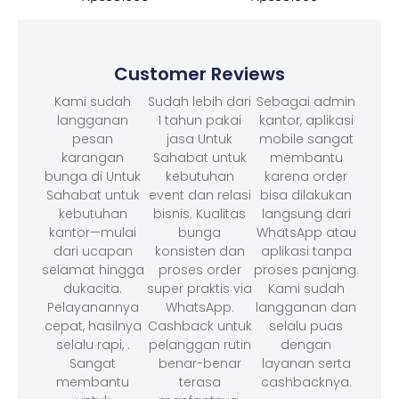
Customer Reviews
Kami sudah
Sudah lebih dari
Sebagai admin
langganan
1 tahun pakai
kantor, aplikasi
pesan
jasa Untuk
mobile sangat
karangan
Sahabat untuk
membantu
bunga di Untuk
kebutuhan
karena order
Sahabat untuk
event dan relasi
bisa dilakukan
kebutuhan
bisnis. Kualitas
langsung dari
kantor—mulai
bunga
WhatsApp atau
dari ucapan
konsisten dan
aplikasi tanpa
selamat hingga
proses order
proses panjang.
dukacita.
super praktis via
Kami sudah
Pelayanannya
WhatsApp.
langganan dan
cepat, hasilnya
Cashback untuk
selalu puas
selalu rapi, .
pelanggan rutin
dengan
Sangat
benar-benar
layanan serta
membantu
terasa
cashbacknya.