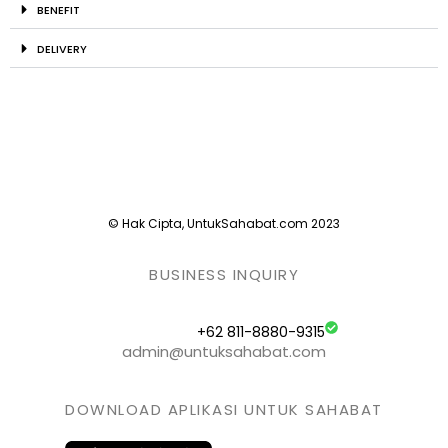
BENEFIT
DELIVERY
© Hak Cipta, UntukSahabat.com 2023
BUSINESS INQUIRY
+62 811-8880-9315
admin@untuksahabat.com
DOWNLOAD APLIKASI UNTUK SAHABAT