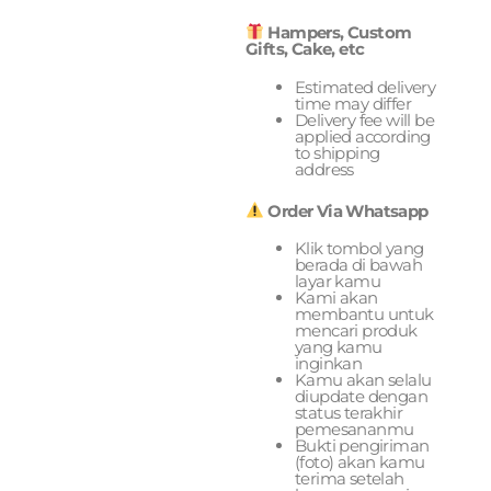
Hampers, Custom
Gifts, Cake, etc
Estimated delivery
time may differ
Delivery fee will be
applied according
to shipping
address
Order Via Whatsapp
Klik tombol yang
berada di bawah
layar kamu
Kami akan
membantu untuk
mencari produk
yang kamu
inginkan
Kamu akan selalu
diupdate dengan
status terakhir
pemesananmu
Bukti pengiriman
(foto) akan kamu
terima setelah