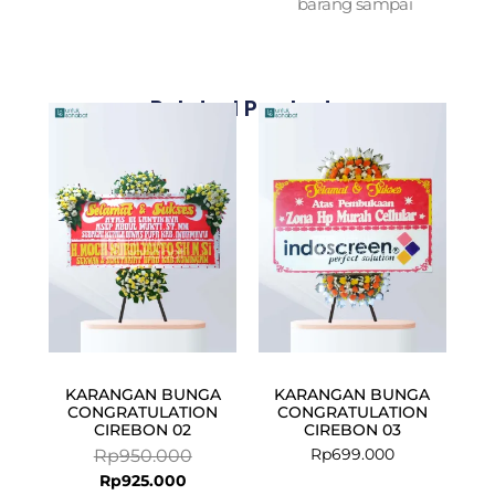
barang sampai
Related Products
Current
Original
price
price
is:
was:
Rp925.000.
Rp950.000.
KARANGAN BUNGA
KARANGAN BUNGA
CONGRATULATION
CONGRATULATION
CIREBON 02
CIREBON 03
Rp
699.000
Rp
950.000
Rp
925.000