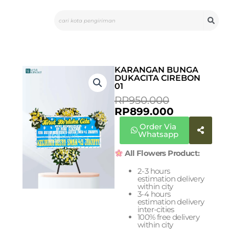
Skip
Search
to
content
KARANGAN BUNGA
DUKACITA CIREBON
01
CURRENT
ORIGINAL
RP
950.000
PRICE
PRICE
RP
899.000
IS:
WAS:
Order Via
RP899.000
RP950.000
Whatsapp
All Flowers Product:
2-3 hours
estimation delivery
within city
3-4 hours
estimation delivery
inter-cities
100% free delivery
within city