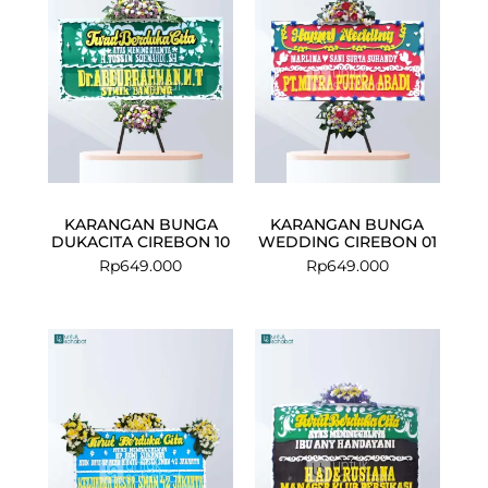
KARANGAN BUNGA
KARANGAN BUNGA
DUKACITA CIREBON 10
WEDDING CIREBON 01
Rp
649.000
Rp
649.000
Current
Original
price
price
is:
was:
Rp899.000.
Rp950.000.