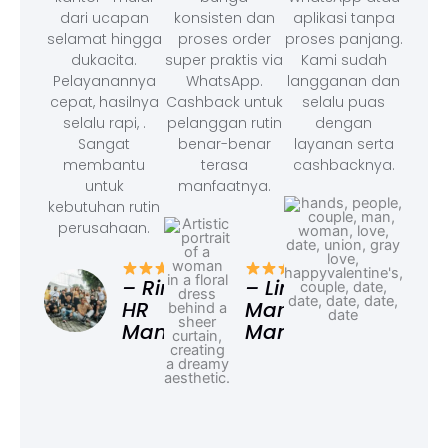
dari ucapan
konsisten dan
aplikasi tanpa
selamat hingga
proses order
proses panjang.
dukacita.
super praktis via
Kami sudah
Pelayanannya
WhatsApp.
langganan dan
cepat, hasilnya
Cashback untuk
selalu puas
selalu rapi, .
pelanggan rutin
dengan
Sangat
benar-benar
layanan serta
membantu
terasa
cashbacknya.
untuk
manfaatnya.
kebutuhan rutin
perusahaan.
– F
Ad
– Rina,
– Linda,
HR
Marketing
Manager
Manager