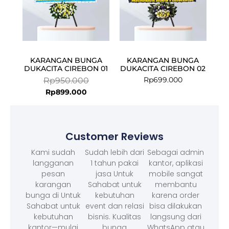
KARANGAN BUNGA
KARANGAN BUNGA
DUKACITA CIREBON 01
DUKACITA CIREBON 02
Rp
699.000
Rp
950.000
Rp
899.000
Customer Reviews
Kami sudah
Sudah lebih dari
Sebagai admin
langganan
1 tahun pakai
kantor, aplikasi
pesan
jasa Untuk
mobile sangat
karangan
Sahabat untuk
membantu
bunga di Untuk
kebutuhan
karena order
Sahabat untuk
event dan relasi
bisa dilakukan
kebutuhan
bisnis. Kualitas
langsung dari
kantor—mulai
bunga
WhatsApp atau