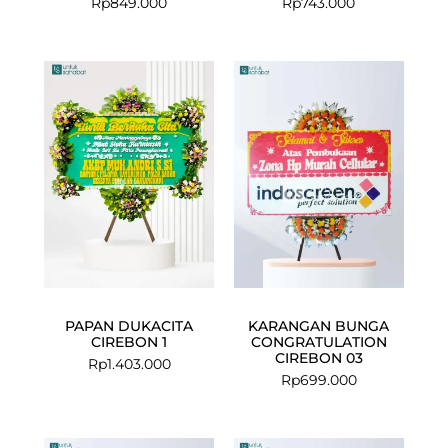
Rp
849.000
Rp
743.000
PAPAN DUKACITA
KARANGAN BUNGA
CIREBON 1
CONGRATULATION
CIREBON 03
Rp
1.403.000
Rp
699.000
Current
Original