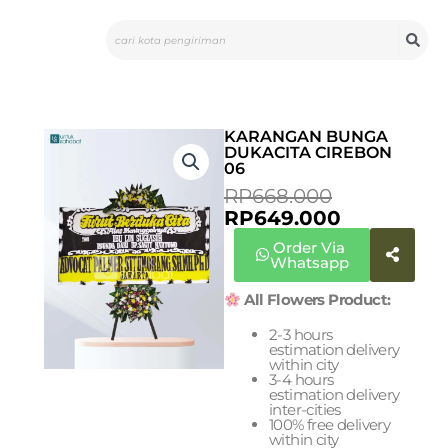
Skip
Search
to
content
KARANGAN BUNGA
DUKACITA CIREBON
06
CURRENT
ORIGINAL
RP
668.000
PRICE
PRICE
RP
649.000
IS:
WAS:
Order Via
RP649.000
RP668.000
Whatsapp
All Flowers Product:
2-3 hours
estimation delivery
within city
3-4 hours
estimation delivery
inter-cities
100% free delivery
within city