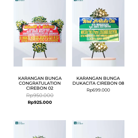
price
price
is:
was:
Rp925.000.
Rp950.000.
KARANGAN BUNGA
KARANGAN BUNGA
CONGRATULATION
DUKACITA CIREBON 08
CIREBON 02
Rp
699.000
Rp
950.000
Rp
925.000