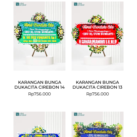
KARANGAN BUNGA
KARANGAN BUNGA
DUKACITA CIREBON 14
DUKACITA CIREBON 13
Rp
756.000
Rp
756.000
Current
Original
price
price
is:
was:
Rp1.049.000
Rp1.120.000.