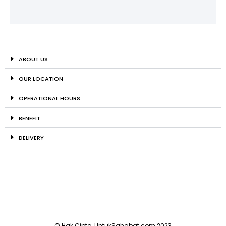
ABOUT US
OUR LOCATION
OPERATIONAL HOURS
BENEFIT
DELIVERY
© Hak Cipta, UntukSahabat.com 2023