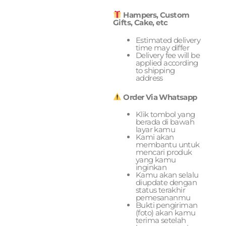
Hampers, Custom
Gifts, Cake, etc
Estimated delivery
time may differ
Delivery fee will be
applied according
to shipping
address
Order Via Whatsapp
Klik tombol yang
berada di bawah
layar kamu
Kami akan
membantu untuk
mencari produk
yang kamu
inginkan
Kamu akan selalu
diupdate dengan
status terakhir
pemesananmu
Bukti pengiriman
(foto) akan kamu
terima setelah