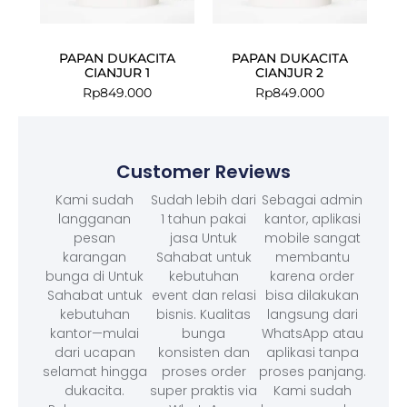
PAPAN DUKACITA
PAPAN DUKACITA
CIANJUR 1
CIANJUR 2
Rp
849.000
Rp
849.000
Customer Reviews
Kami sudah
Sudah lebih dari
Sebagai admin
langganan
1 tahun pakai
kantor, aplikasi
pesan
jasa Untuk
mobile sangat
karangan
Sahabat untuk
membantu
bunga di Untuk
kebutuhan
karena order
Sahabat untuk
event dan relasi
bisa dilakukan
kebutuhan
bisnis. Kualitas
langsung dari
kantor—mulai
bunga
WhatsApp atau
dari ucapan
konsisten dan
aplikasi tanpa
selamat hingga
proses order
proses panjang.
dukacita.
super praktis via
Kami sudah