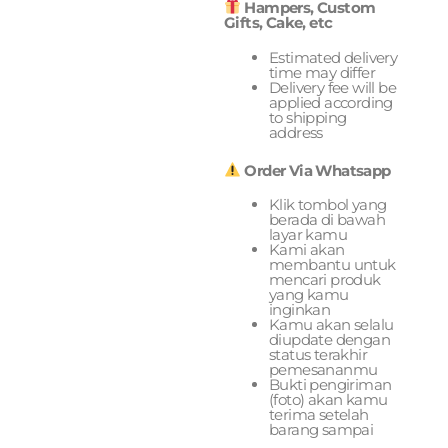
Hampers, Custom
Gifts, Cake, etc
Estimated delivery
time may differ
Delivery fee will be
applied according
to shipping
address
Order Via Whatsapp
Klik tombol yang
berada di bawah
layar kamu
Kami akan
membantu untuk
mencari produk
yang kamu
inginkan
Kamu akan selalu
diupdate dengan
status terakhir
pemesananmu
Bukti pengiriman
(foto) akan kamu
terima setelah
barang sampai