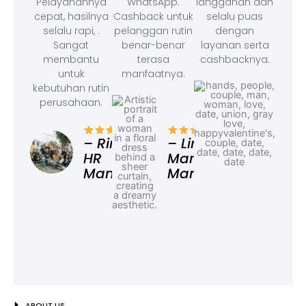
Pelayanannya
WhatsApp.
langganan dan
cepat, hasilnya
Cashback untuk
selalu puas
selalu rapi, .
pelanggan rutin
dengan
Sangat
benar-benar
layanan serta
membantu
terasa
cashbacknya.
untuk
manfaatnya.
kebutuhan rutin
perusahaan.
– F
Ad
– Rina,
– Linda,
HR
Marketing
Manager
Manager
ABOUT US