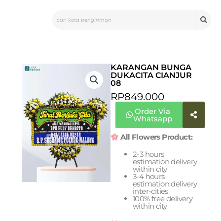
Skip
Search
to
content
KARANGAN BUNGA
DUKACITA CIANJUR
08
RP
849.000
Order Via
Whatsapp
All Flowers Product:
2-3 hours
estimation delivery
within city
3-4 hours
estimation delivery
inter-cities
100% free delivery
within city