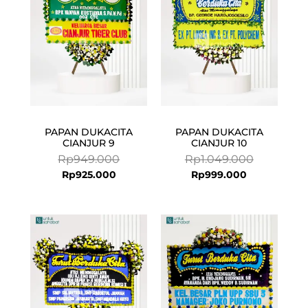
PAPAN DUKACITA
PAPAN DUKACITA
CIANJUR 9
CIANJUR 10
Rp
949.000
Rp
1.049.000
Rp
925.000
Rp
999.000
Current
Original
price
price
is:
was:
Rp649.000.
Rp670.000.