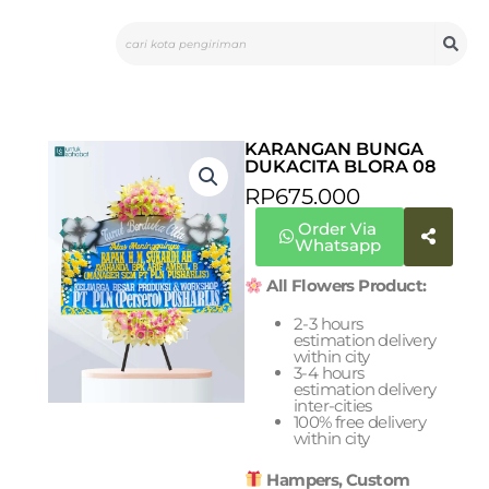
Skip
Search
to
content
KARANGAN BUNGA
DUKACITA BLORA 08
RP
675.000
Order Via
Whatsapp
All Flowers Product:
2-3 hours
estimation delivery
within city
3-4 hours
estimation delivery
inter-cities
100% free delivery
within city
Hampers, Custom