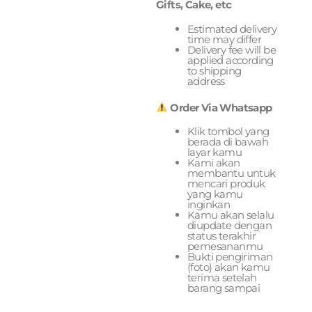
Gifts, Cake, etc
Estimated delivery
time may differ
Delivery fee will be
applied according
to shipping
address
Order Via Whatsapp
Klik tombol yang
berada di bawah
layar kamu
Kami akan
membantu untuk
mencari produk
yang kamu
inginkan
Kamu akan selalu
diupdate dengan
status terakhir
pemesananmu
Bukti pengiriman
(foto) akan kamu
terima setelah
barang sampai