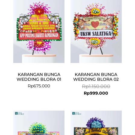
price
price
is:
was:
Rp999.000.
Rp1.150.000.
KARANGAN BUNGA
KARANGAN BUNGA
WEDDING BLORA 01
WEDDING BLORA 02
Rp
675.000
Rp
1.150.000
Rp
999.000