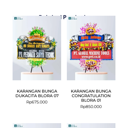
Related Products
KARANGAN BUNGA
KARANGAN BUNGA
DUKACITA BLORA 07
CONGRATULATION
BLORA 01
Rp
675.000
Rp
850.000
Current
Original