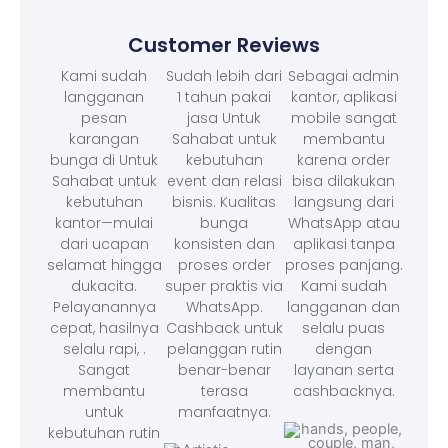
Customer Reviews
Kami sudah
Sudah lebih dari
Sebagai admin
langganan
1 tahun pakai
kantor, aplikasi
pesan
jasa Untuk
mobile sangat
karangan
Sahabat untuk
membantu
bunga di Untuk
kebutuhan
karena order
Sahabat untuk
event dan relasi
bisa dilakukan
kebutuhan
bisnis. Kualitas
langsung dari
kantor—mulai
bunga
WhatsApp atau
dari ucapan
konsisten dan
aplikasi tanpa
selamat hingga
proses order
proses panjang.
dukacita.
super praktis via
Kami sudah
Pelayanannya
WhatsApp.
langganan dan
cepat, hasilnya
Cashback untuk
selalu puas
selalu rapi, .
pelanggan rutin
dengan
Sangat
benar-benar
layanan serta
membantu
terasa
cashbacknya.
untuk
manfaatnya.
kebutuhan rutin