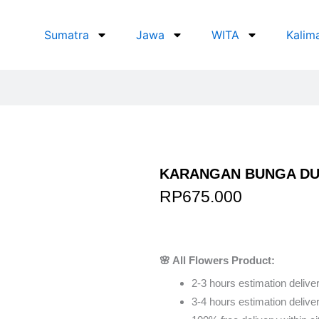
Sumatra
Jawa
WITA
Kalim
KARANGAN BUNGA DU
RP
675.000
Order Via Wh
🌸 All Flowers Product:
2-3 hours estimation deliver
3-4 hours estimation delivery