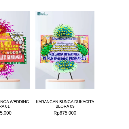
UNGA WEDDING
KARANGAN BUNGA DUKACITA
RA 01
BLORA 09
5.000
Rp
675.000