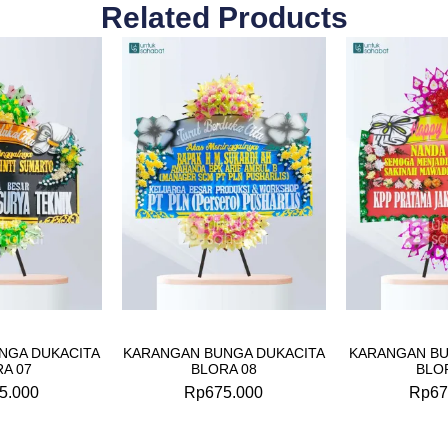
Related Products
NGA DUKACITA
KARANGAN BUNGA DUKACITA
KARANGAN B
A 07
BLORA 08
BLO
5.000
Rp
675.000
Rp
67