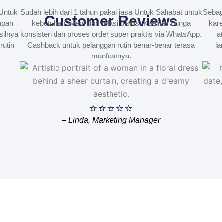
Untuk
Sudah lebih dari 1 tahun pakai jasa Untuk Sahabat untuk
Sebag
Customer Reviews
apan
kebutuhan event dan relasi bisnis. Kualitas bunga
kare
silnya
konsisten dan proses order super praktis via WhatsApp.
a
rutin
Cashback untuk pelanggan rutin benar-benar terasa
la
manfaatnya.
⭐⭐⭐⭐⭐
– Linda, Marketing Manager