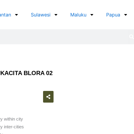
antan
Sulawesi
Maluku
Papua
KACITA BLORA 02
atsapp
y within city
 inter-cities