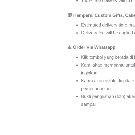
100% free delivery within ci
🎁 Hampers, Custom Gifts, Cake
Estimated delivery time may
Delivery fee will be applie
⚠️ Order Via Whatsapp
Klik tombol yang berada di
Kami akan membantu untu
inginkan
Kamu akan selalu diupdate 
pemesananmu
Bukti pengiriman (foto) ak
sampai