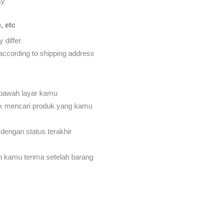
ty
, etc
 differ
d according to shipping address
 bawah layar kamu
k mencari produk yang kamu
dengan status terakhir
an kamu terima setelah barang