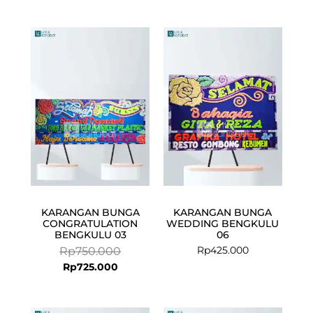
Current
Original
price
price
is:
was:
Rp725.000.
Rp750.000.
KARANGAN BUNGA
KARANGAN BUNGA
CONGRATULATION
WEDDING BENGKULU
BENGKULU 03
06
Rp
425.000
Rp
750.000
Rp
725.000