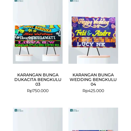
KARANGAN BUNGA
KARANGAN BUNGA
DUKACITA BENGKULU
WEDDING BENGKULU
03
04
Rp
750.000
Rp
425.000
Current
Original
price
price
is:
was:
Rp725.000.
Rp750.000.