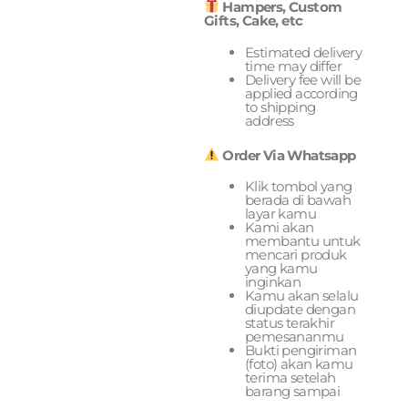
Hampers, Custom
Gifts, Cake, etc
Estimated delivery
time may differ
Delivery fee will be
applied according
to shipping
address
Order Via Whatsapp
Klik tombol yang
berada di bawah
layar kamu
Kami akan
membantu untuk
mencari produk
yang kamu
inginkan
Kamu akan selalu
diupdate dengan
status terakhir
pemesananmu
Bukti pengiriman
(foto) akan kamu
terima setelah
barang sampai