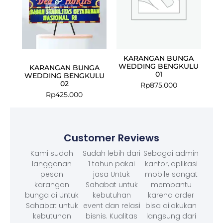
KARANGAN BUNGA
WEDDING BENGKULU
KARANGAN BUNGA
01
WEDDING BENGKULU
02
Rp
875.000
Rp
425.000
Customer Reviews
Kami sudah
Sudah lebih dari
Sebagai admin
langganan
1 tahun pakai
kantor, aplikasi
pesan
jasa Untuk
mobile sangat
karangan
Sahabat untuk
membantu
bunga di Untuk
kebutuhan
karena order
Sahabat untuk
event dan relasi
bisa dilakukan
kebutuhan
bisnis. Kualitas
langsung dari