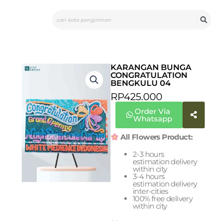
Skip
Search
to
content
KARANGAN BUNGA
CONGRATULATION
BENGKULU 04
RP
425.000
Order Via
Whatsapp
All Flowers Product:
2-3 hours
estimation delivery
within city
3-4 hours
estimation delivery
inter-cities
100% free delivery
within city