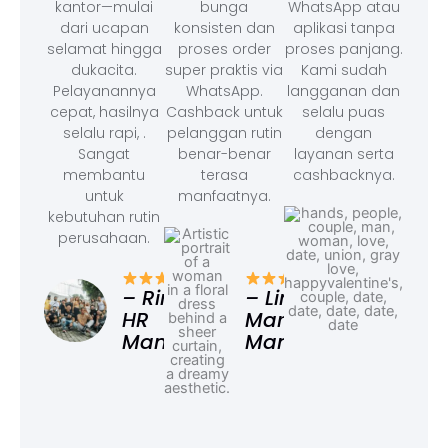
kantor—mulai
bunga
WhatsApp atau
dari ucapan
konsisten dan
aplikasi tanpa
selamat hingga
proses order
proses panjang.
dukacita.
super praktis via
Kami sudah
Pelayanannya
WhatsApp.
langganan dan
cepat, hasilnya
Cashback untuk
selalu puas
selalu rapi, .
pelanggan rutin
dengan
Sangat
benar-benar
layanan serta
membantu
terasa
cashbacknya.
untuk
manfaatnya.
kebutuhan rutin
perusahaan.
– F
Ad
– Rina,
– Linda,
HR
Marketing
Manager
Manager