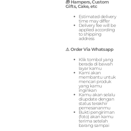
🎁 Hampers, Custom
Gifts, Cake, etc
Estimated delivery
time may differ
Delivery fee will be
applied according
to shipping
address
⚠️ Order Via Whatsapp
Klik tombol yang
berada di bawah
layar kamu
Kami akan
membantu untuk
mencari produk
yang kamu
inginkan
Kamu akan selalu
diupdate dengan
status terakhir
pemesananmu
Bukti pengiriman
(foto) akan kamu
terima setelah
barang sampai