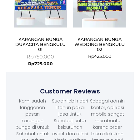
KARANGAN BUNGA
KARANGAN BUNGA
DUKACITA BENGKULU
WEDDING BENGKULU
01
02
Rp
425.000
Rp
750.000
Rp
725.000
Customer Reviews
Kami sudah
Sudah lebih dari
Sebagai admin
langganan
1 tahun pakai
kantor, aplikasi
pesan
jasa Untuk
mobile sangat
karangan
Sahabat untuk
membantu
bunga di Untuk
kebutuhan
karena order
Sahabat untuk
event dan relasi
bisa dilakukan