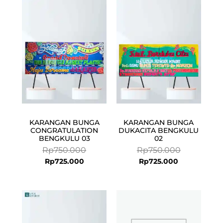
price
price
price
price
is:
was:
is:
was:
Rp725.000.
Rp750.000.
Rp725.000.
Rp750.000.
KARANGAN BUNGA
KARANGAN BUNGA
CONGRATULATION
DUKACITA BENGKULU
BENGKULU 03
02
Rp
750.000
Rp
750.000
Rp
725.000
Rp
725.000