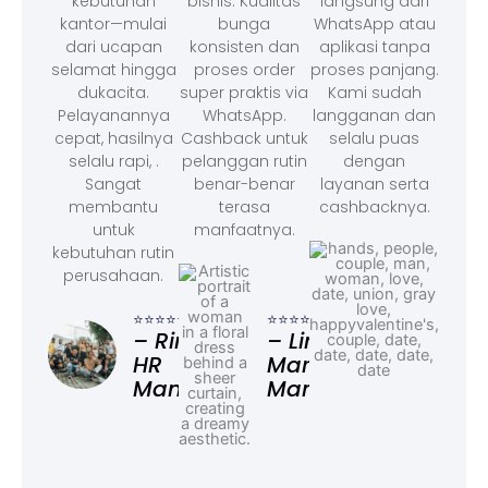
kebutuhan
bisnis. Kualitas
langsung dari
kantor—mulai
bunga
WhatsApp atau
dari ucapan
konsisten dan
aplikasi tanpa
selamat hingga
proses order
proses panjang.
dukacita.
super praktis via
Kami sudah
Pelayanannya
WhatsApp.
langganan dan
cepat, hasilnya
Cashback untuk
selalu puas
selalu rapi, .
pelanggan rutin
dengan
Sangat
benar-benar
layanan serta
membantu
terasa
cashbacknya.
untuk
manfaatnya.
kebutuhan rutin
perusahaan.
⭐⭐⭐
– F
⭐⭐⭐⭐⭐
⭐⭐⭐⭐⭐
Ad
– Rina,
– Linda,
HR
Marketing
Manager
Manager