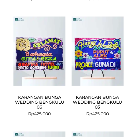
KARANGAN BUNGA
KARANGAN BUNGA
WEDDING BENGKULU
WEDDING BENGKULU
06
05
Rp
425.000
Rp
425.000
Current
Original
Current
Original