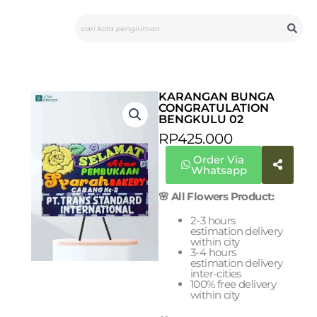
Skip
Search
to
content
KARANGAN BUNGA
CONGRATULATION
BENGKULU 02
RP
425.000
Order Via
Whatsapp
🌸 All Flowers Product:
2-3 hours
estimation delivery
within city
3-4 hours
estimation delivery
inter-cities
100% free delivery
within city