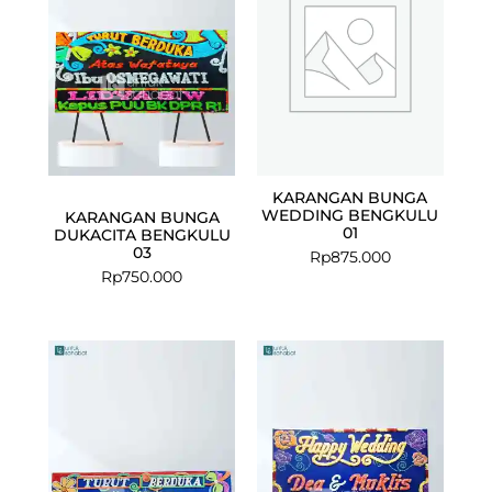
KARANGAN BUNGA
WEDDING BENGKULU
KARANGAN BUNGA
01
DUKACITA BENGKULU
03
Rp
875.000
Rp
750.000
Current
Original
price
price
is:
was:
Rp725.000.
Rp750.000.