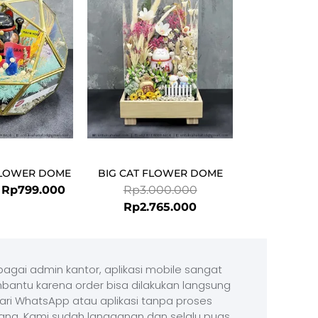
Rp892.000.
Rp799.000.
Rp2.765.000.
Rp3.000.000.
FLOWER DOME
BIG CAT FLOWER DOME
Rp
799.000
Rp
3.000.000
Rp
2.765.000
agai admin kantor, aplikasi mobile sangat
antu karena order bisa dilakukan langsung
ari WhatsApp atau aplikasi tanpa proses
ang. Kami sudah langganan dan selalu puas