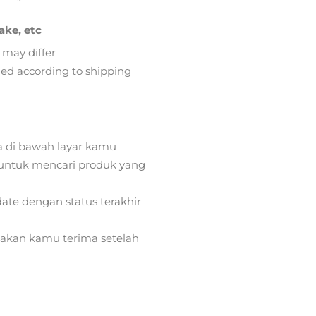
ake, etc
 may differ
lied according to shipping
a di bawah layar kamu
ntuk mencari produk yang
ate dengan status terakhir
) akan kamu terima setelah