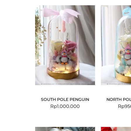
SOUTH POLE PENGUIN
NORTH POL
Rp
1.000.000
Rp
95
Original
Current