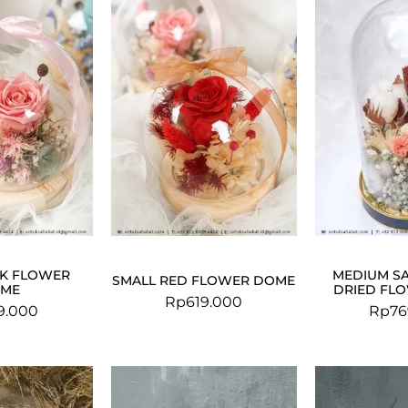
NK FLOWER
MEDIUM S
SMALL RED FLOWER DOME
ME
DRIED FL
Rp
619.000
9.000
Rp
76
Original
Current
Original
Current
price
price
price
price