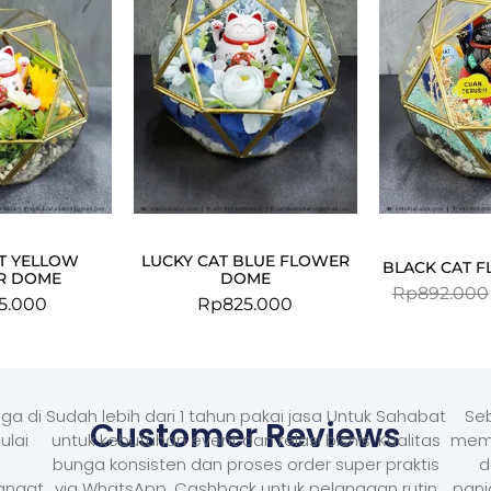
T YELLOW
LUCKY CAT BLUE FLOWER
BLACK CAT 
R DOME
DOME
Rp
892.000
5.000
Rp
825.000
ga di
Sudah lebih dari 1 tahun pakai jasa Untuk Sahabat
Seb
Customer Reviews
ulai
untuk kebutuhan event dan relasi bisnis. Kualitas
memb
bunga konsisten dan proses order super praktis
d
Sangat
via WhatsApp. Cashback untuk pelanggan rutin
panj