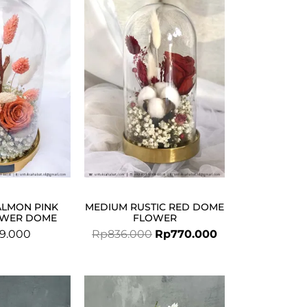
price
price
was:
is:
Rp836.000.
Rp770.000.
ALMON PINK
MEDIUM RUSTIC RED DOME
OWER DOME
FLOWER
9.000
Rp
836.000
Rp
770.000
Original
Current
price
price