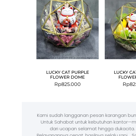
LUCKY CAT PURPLE
LUCKY CA
FLOWER DOME
FLOWE
Rp
825.000
Rp
82
Kami sudah langganan pesan karangan bun
Untuk Sahabat untuk kebutuhan kantor—m
dari ucapan selamat hingga dukacita.
Pelayanannya cepat, hasilnya selalu rapi, . 