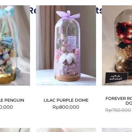
Related Products
FOREVER R
E PENGUIN
LILAC PURPLE DOME
D
0.000
Rp
800.000
Rp
750.000