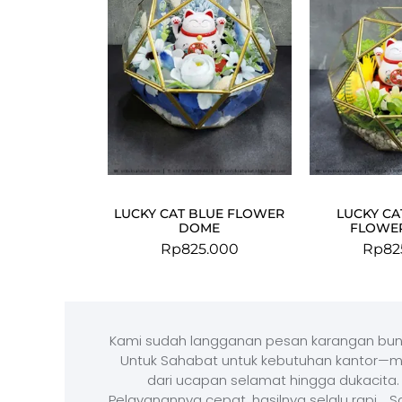
LUCKY CAT BLUE FLOWER
LUCKY CA
DOME
FLOWE
Rp
825.000
Rp
82
Kami sudah langganan pesan karangan bun
Untuk Sahabat untuk kebutuhan kantor—m
dari ucapan selamat hingga dukacita.
Pelayanannya cepat, hasilnya selalu rapi, . 