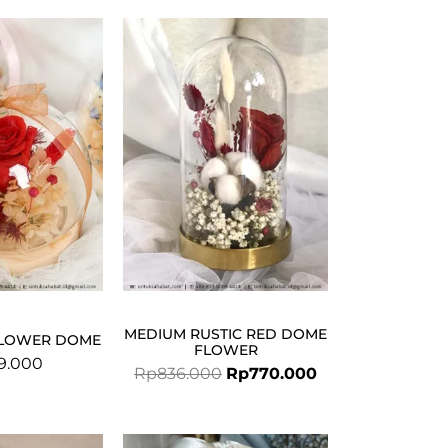
Original
Current
price
price
was:
is:
Rp836.000.
Rp770.000.
MEDIUM RUSTIC RED DOME
FLOWER DOME
FLOWER
9.000
Rp
836.000
Rp
770.000
Original
Current
Original
Current