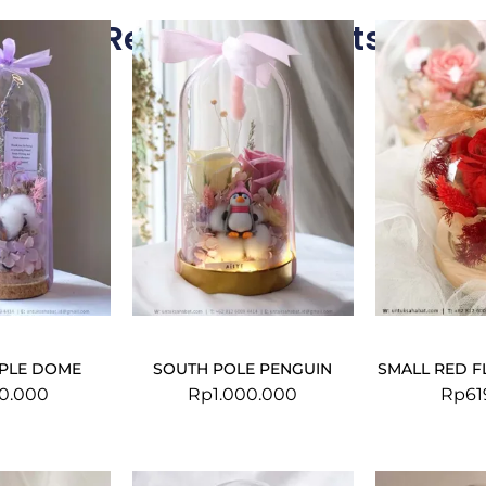
Related Products
RPLE DOME
SOUTH POLE PENGUIN
SMALL RED 
0.000
Rp
1.000.000
Rp
61
Original
Current