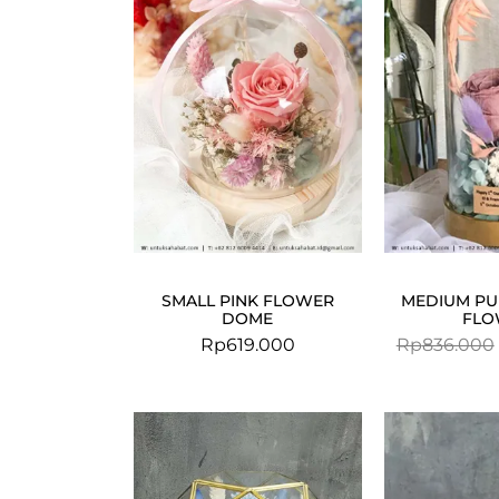
SMALL PINK FLOWER
MEDIUM PU
DOME
FLO
Rp
619.000
Rp
836.000