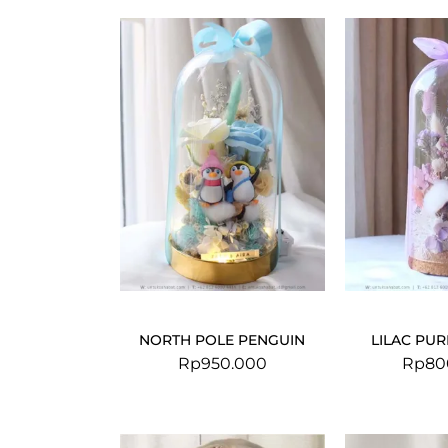
NORTH POLE PENGUIN
LILAC PU
Rp
950.000
Rp
80
Original
Current