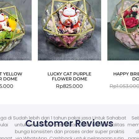
T YELLOW
LUCKY CAT PURPLE
HAPPY BR
R DOME
FLOWER DOME
D
5.000
Rp
825.000
Rp
1.053.00
ga di
Sudah lebih dari 1 tahun pakai jasa Untuk Sahabat
Seb
Customer Reviews
ulai
untuk kebutuhan event dan relasi bisnis. Kualitas
memb
bunga konsisten dan proses order super praktis
d
Sangat
via WhatsApp. Cashback untuk pelanggan rutin
panj