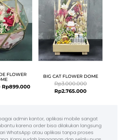
Rp1.053.000.
Rp899.000.
Rp2.765.000.
Rp3.000.000.
IDE FLOWER
BIG CAT FLOWER DOME
OME
Rp
3.000.000
0
Rp
899.000
Rp
2.765.000
agai admin kantor, aplikasi mobile sangat
antu karena order bisa dilakukan langsung
ari WhatsApp atau aplikasi tanpa proses
ang. Kami sudah langganan dan selalu puas