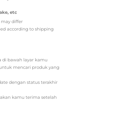
ake, etc
 may differ
lied according to shipping
a di bawah layar kamu
ntuk mencari produk yang
ate dengan status terakhir
) akan kamu terima setelah