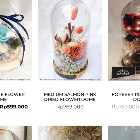
price
price
was:
is:
Rp619.000.
Rp599.000.
UE FLOWER
MEDIUM SALMON PINK
FOREVER R
ME
DRIED FLOWER DOME
D
Rp
599.000
Rp
769.000
Rp
750.000
Original
Current
Original
Current
price
price
price
price