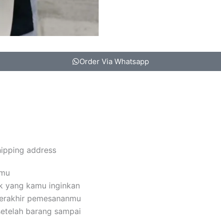
Order Via Whatsapp
hipping address
amu
k yang kamu inginkan
terakhir pemesananmu
setelah barang sampai