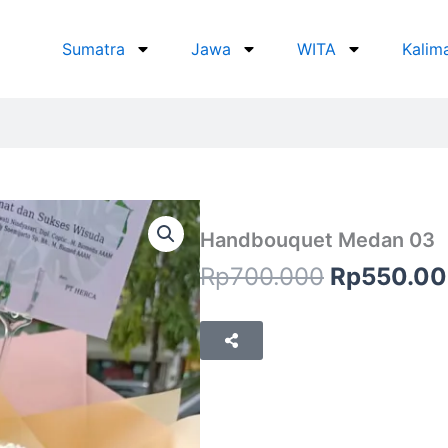
Sumatra
Jawa
WITA
Kalim
Handbouquet Medan 03
Original
Rp
700.000
Rp
550.0
price
was:
Rp700.00