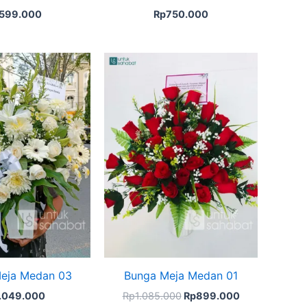
599.000
Rp
750.000
Original
Current
price
price
was:
is:
Rp1.085.000.
Rp899.000.
eja Medan 03
Bunga Meja Medan 01
1.049.000
Rp
1.085.000
Rp
899.000