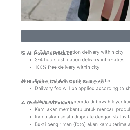
2-3 hours estimation delivery within city
🌸 All Flowers Product:
3-4 hours estimation delivery inter-cities
100% free delivery within city
Estimated delivery time may differ
🎁 Hampers, Custom Gifts, Cake, etc
Delivery fee will be applied according to s
Klik tombol yang berada di bawah layar k
⚠️ Order Via Whatsapp
Kami akan membantu untuk mencari produ
Kamu akan selalu diupdate dengan status 
Bukti pengiriman (foto) akan kamu terima 