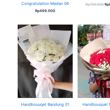
Congratulation Medan 06
Rp
799.000
Rp
Rp
499.000
Original
Current
Ori
price
price
pri
was:
is:
wa
Rp625.000.
Rp499.000.
Rp
Handbouuqet Bandung 01
Handbouquet 