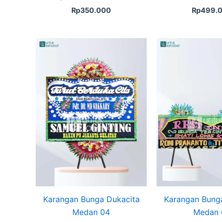
Rp
350.000
Rp
499.
Ori
pr
wa
Rp
Karangan Bunga Dukacita
Karangan Bung
Medan 04
Medan 