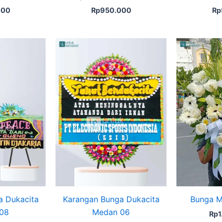
000
Rp
950.000
Rp
ginal
Current
ice
price
s:
is:
750.000.
Rp725.000.
a Dukacita
Karangan Bunga Dukacita
Bunga M
08
Medan 06
Rp