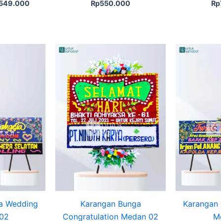
549.000
Rp
550.000
Rp
a Wedding
Karangan Bunga
Karangan 
02
Congratulation Medan 02
M