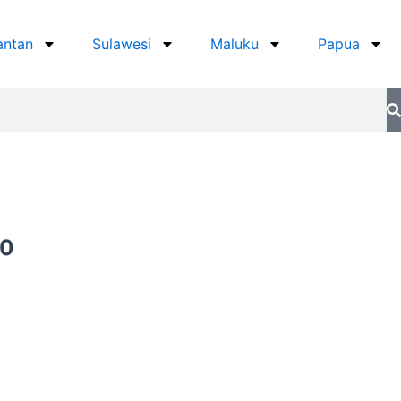
antan
Sulawesi
Maluku
Papua
Current
00
price
is:
0.
Rp550.000.