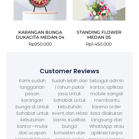
KARANGAN BUNGA
STANDING FLOWER
DUKACITA MEDAN 04
MEDAN 05
Rp
950.000
Rp
1.450.000
Customer Reviews
Kami sudah
Sudah lebih dari
Sebagai admin
langganan
1 tahun pakai
kantor, aplikasi
pesan
jasa Untuk
mobile sangat
karangan
Sahabat untuk
membantu
bunga di Untuk
kebutuhan
karena order
Sahabat untuk
event dan relasi
bisa dilakukan
kebutuhan
bisnis. Kualitas
langsung dari
kantor—mulai
bunga
WhatsApp atau
dari ucapan
konsisten dan
aplikasi tanpa