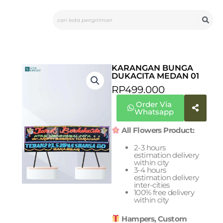
Skip
Search
to
content
KARANGAN BUNGA
DUKACITA MEDAN 01
RP
499.000
Order Via
Whatsapp
All Flowers Product:
2-3 hours
estimation delivery
within city
3-4 hours
estimation delivery
inter-cities
100% free delivery
within city
Hampers, Custom