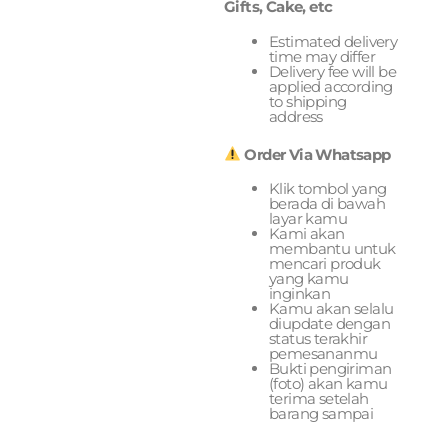
Gifts, Cake, etc
Estimated delivery
time may differ
Delivery fee will be
applied according
to shipping
address
Order Via Whatsapp
Klik tombol yang
berada di bawah
layar kamu
Kami akan
membantu untuk
mencari produk
yang kamu
inginkan
Kamu akan selalu
diupdate dengan
status terakhir
pemesananmu
Bukti pengiriman
(foto) akan kamu
terima setelah
barang sampai