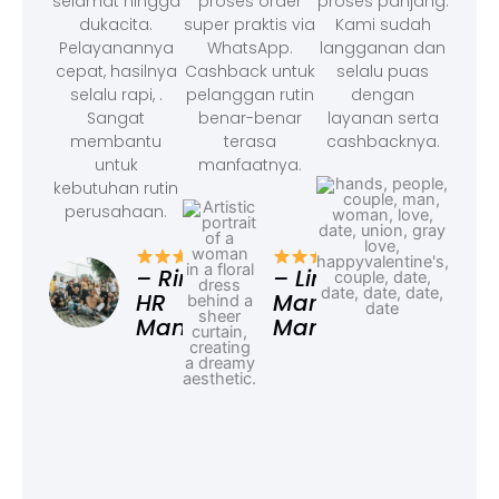
selamat hingga
proses order
proses panjang.
dukacita.
super praktis via
Kami sudah
Pelayanannya
WhatsApp.
langganan dan
cepat, hasilnya
Cashback untuk
selalu puas
selalu rapi, .
pelanggan rutin
dengan
Sangat
benar-benar
layanan serta
membantu
terasa
cashbacknya.
untuk
manfaatnya.
kebutuhan rutin
perusahaan.
– F
Ad
– Rina,
– Linda,
HR
Marketing
Manager
Manager