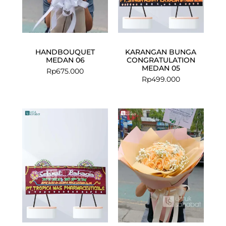
HANDBOUQUET
KARANGAN BUNGA
MEDAN 06
CONGRATULATION
MEDAN 05
Rp
675.000
Rp
499.000
Current
Original
price
price
is:
was:
Rp550.000.
Rp700.000.