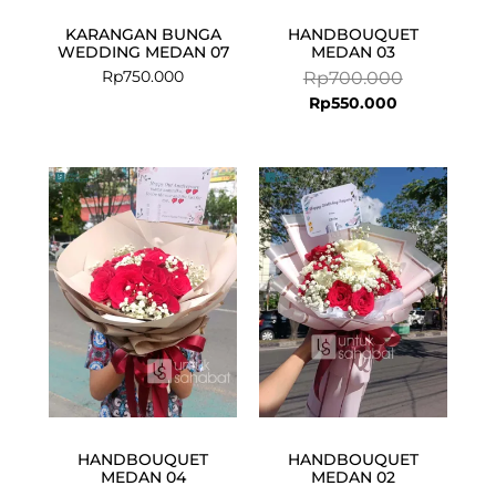
KARANGAN BUNGA
HANDBOUQUET
WEDDING MEDAN 07
MEDAN 03
Rp
750.000
Rp
700.000
Rp
550.000
Current
Original
Current
Original
price
price
price
price
is:
was:
is:
was:
Rp549.000.
Rp699.000.
Rp749.000.
Rp950.000.
HANDBOUQUET
HANDBOUQUET
MEDAN 04
MEDAN 02